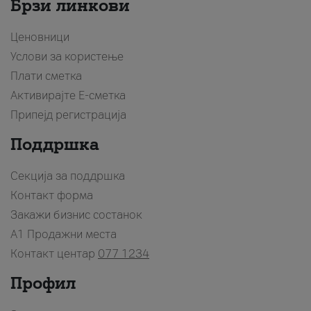
Брзи линкови
Ценовници
Услови за користење
Плати сметка
Активирајте Е-сметка
Припејд регистрација
Поддршка
Секција за поддршка
Контакт форма
Закажи бизнис состанок
A1 Продажни места
Контакт центар
077 1234
Профил