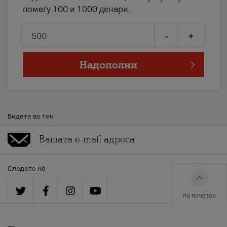
помеѓу 100 и 1000 денари.
-
+
Надополни
Бидете во тек
Следете нè
На почеток