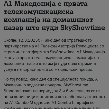
А1 Македонија е првата
За нас
телекомуникациска
компанија на домашниот
#ПодобарОнлајн
пазар што нуди SkyShowtime
Скопје, 12.3.2025г. - Како дел од стратешкото
партнерство на А1 Телеком Австрија Групацијата со
стриминг платформата SkyShowtime, А1 Македонија
станува првата телекомуникациска компанија на
домашниот пазар што им ја нуди оваа стриминг
услуга на корисниците со македонски превод.
По тој повод, како дел од специјалната понуда, А1
Македонија подготви подарок, SkyShowtime
Standard пакет во период од 3 и 6 месеци, за сите
нови корисници и оние кои ќе го обноват договорот
на А1 Combo M односно А1 Combo L тарифа во
комбинација со минимум една мобилна линија во