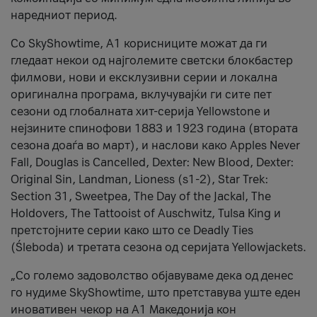
наредниот период.
Со SkyShowtime, А1 корисниците можат да ги
гледаат некои од најголемите светски блокбастер
филмови, нови и ексклузивни серии и локална
оригинална програма, вклучувајќи ги сите пет
сезони од глобалната хит-серија Yellowstone и
нејзините спинофови 1883 и 1923 година (втората
сезона доаѓа во март), и наслови како Apples Never
Fall, Douglas is Cancelled, Dexter: New Blood, Dexter:
Original Sin, Landman, Lioness (s1-2), Star Trek:
Section 31, Sweetpea, The Day of the Jackal, The
Holdovers, The Tattooist of Auschwitz, Tulsa King и
претстојните серии како што се Deadly Ties
(Śleboda) и третата сезона од серијата Yellowjackets.
„Со големо задоволство објавуваме дека од денес
го нудиме SkyShowtime, што претставува уште еден
иновативен чекор на А1 Македонија кон