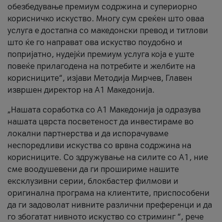
обезбедување премиум содржина и супериорно
корисничко искуство. Многу сум среќен што оваа
услуга е достапна со македонски превод и титлови
што ќе го направат ова искуство поудобно и
попријатно, нудејќи премиум услуга која е уште
повеќе прилагодена на потребите и желбите на
корисниците“, изјави Методија Мирчев, Главен
извршен директор на А1 Македонија.
„Нашата соработка со А1 Македонија ја одразува
нашата цврста посветеност да инвестираме во
локални партнерства и да испорачуваме
неспоредливи искуства со врвна содржина на
корисниците. Со здружување на силите со А1, ние
сме воодушевени да ги прошириме нашите
ексклузивни серии, блокбастер филмови и
оригинална програма на клиентите, приспособени
да ги задоволат нивните различни преференци и да
го збогатат нивното искуство со стриминг “, рече