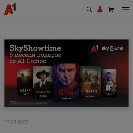
МК
EN
SQ
Приватни
Деловни
Поддршка
Надополни кредит
17.03.2025
Плати сметка