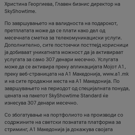
Христина Георгиева, Главен бизнис директор на
SkyShowtime.
По завршувањето на валидноста на подарокот,
претплатата може да се плати како дел од
месечната сметка за телекомуникациски услуги.
Дополнително, сите постоечки постпејд корисници
ја добиваат уникатната можност да ја активираат
услугата за само 307 денари месечно. Услугата
може да се активира преку апликацијата Мојот A1,
преку веб-страницата на А1 Македонија, www.a1.mk
и на сите продажни места на А1 Македонија. По
завршувањето на периодот од специјалната понуда,
цената на пакетот SkyShowtime Standard ќе
изнесува 307 денари месечно.
Со збогатување на портфолиото на производи со
содржините на светски познатата платформа за
стриминг, А1 Македонија ја докажува својата