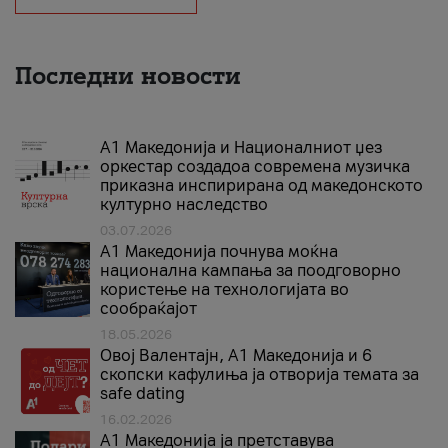
Последни новости
А1 Македонија и Националниот џез
оркестар создадоа современа музичка
приказна инспирирана од македонското
културно наследство
03.07.2026
A1 Македонија почнува моќна
национална кампања за поодговорно
користење на технологијата во
сообраќајот
18.05.2026
Овој Валентајн, A1 Македонија и 6
скопски кафулиња ја отворија темата за
safe dating
16.02.2026
А1 Македонија ја претставува