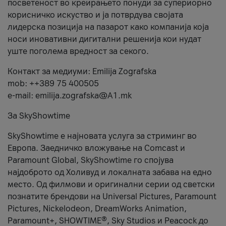
посветеност во креирањето понуди за супериорно
корисничко искуство и ја потврдува својата
лидерска позиција на пазарот како компанија која
носи иновативни дигитални решенија кои нудат
уште поголема вредност за секого.
Контакт за медиуми: Emilija Zografska
mob: ++389 75 400505
e-mail: emilija.zografska@A1.mk
За SkyShowtime
SkyShowtime е најновата услуга за стриминг во
Европа. Заедничко вложување на Comcast и
Paramount Global, SkyShowtime го спојува
најдоброто од Холивуд и локалната забава на едно
место. Од филмови и оригинални серии од светски
познатите брендови на Universal Pictures, Paramount
Pictures, Nickelodeon, DreamWorks Animation,
Paramount+, SHOWTIME®, Sky Studios и Peacock до