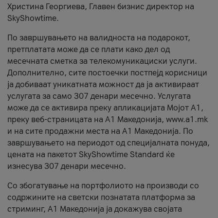
Христина Георгиева, Главен бизнис директор на
SkyShowtime.
По завршувањето на валидноста на подарокот,
претплатата може да се плати како дел од
месечната сметка за телекомуникациски услуги.
Дополнително, сите постоечки постпејд корисници
ја добиваат уникатната можност да ја активираат
услугата за само 307 денари месечно. Услугата
може да се активира преку апликацијата Мојот A1,
преку веб-страницата на А1 Македонија, www.a1.mk
и на сите продажни места на А1 Македонија. По
завршувањето на периодот од специјалната понуда,
цената на пакетот SkyShowtime Standard ќе
изнесува 307 денари месечно.
Со збогатување на портфолиото на производи со
содржините на светски познатата платформа за
стриминг, А1 Македонија ја докажува својата