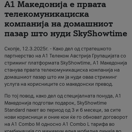
А1 Македонија е првата
За нас
телекомуникациска
компанија на домашниот
#ПодобарОнлајн
пазар што нуди SkyShowtime
Скопје, 12.3.2025г. - Како дел од стратешкото
партнерство на А1 Телеком Австрија Групацијата со
стриминг платформата SkyShowtime, А1 Македонија
станува првата телекомуникациска компанија на
домашниот пазар што им ја нуди оваа стриминг
услуга на корисниците со македонски превод.
По тој повод, како дел од специјалната понуда, А1
Македонија подготви подарок, SkyShowtime
Standard пакет во период од 3 и 6 месеци, за сите
нови корисници и оние кои ќе го обноват договорот
на А1 Combo M односно А1 Combo L тарифа во
комбинација со минимум една мобилна линија во