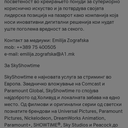
посветеност во креирањето понуди за супериорно
корисничко искуство и ја потврдува својата
лидерска позиција на пазарот како компанија која
носи иновативни дигитални решенија кои нудат
уште поголема вредност за секого.
Контакт за медиуми: Emilija Zografska
mob: ++389 75 400505
e-mail: emilija.zografska@A1.mk
За SkyShowtime
SkyShowtime е најновата услуга за стриминг во
Европа. Заедничко вложување на Comcast и
Paramount Global, SkyShowtime го спојува
најдоброто од Холивуд и локалната забава на едно
место. Од филмови и оригинални серии од светски
познатите брендови на Universal Pictures, Paramount
Pictures, Nickelodeon, DreamWorks Animation,
Paramount+, SHOWTIME®, Sky Studios и Peacock до