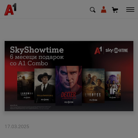
МК
EN
SQ
Приватни
Деловни
Поддршка
Надополни кредит
17.03.2025
Плати сметка