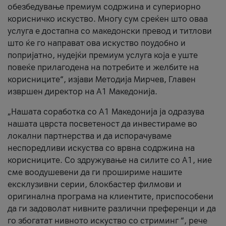
обезбедување премиум содржина и супериорно
корисничко искуство. Многу сум среќен што оваа
услуга е достапна со македонски превод и титлови
што ќе го направат ова искуство поудобно и
попријатно, нудејќи премиум услуга која е уште
повеќе прилагодена на потребите и желбите на
корисниците“, изјави Методија Мирчев, Главен
извршен директор на А1 Македонија.
„Нашата соработка со А1 Македонија ја одразува
нашата цврста посветеност да инвестираме во
локални партнерства и да испорачуваме
неспоредливи искуства со врвна содржина на
корисниците. Со здружување на силите со А1, ние
сме воодушевени да ги прошириме нашите
ексклузивни серии, блокбастер филмови и
оригинална програма на клиентите, приспособени
да ги задоволат нивните различни преференци и да
го збогатат нивното искуство со стриминг “, рече