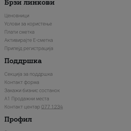
Брзи линкови
Ценовници
Услови за користење
Плати сметка
Активирајте Е-сметка
Припејд регистрација
Поддршка
Секција за поддршка
Контакт форма
Закажи бизнис состанок
A1 Продажни места
Контакт центар
077 1234
Профил