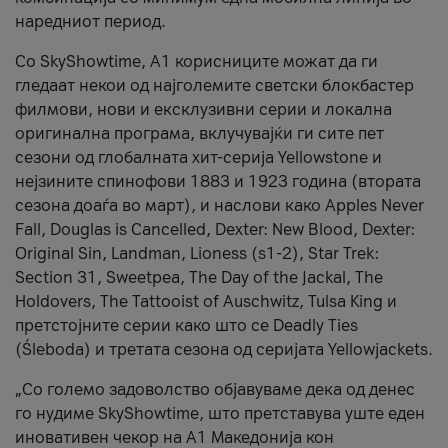
наредниот период.
Со SkyShowtime, А1 корисниците можат да ги
гледаат некои од најголемите светски блокбастер
филмови, нови и ексклузивни серии и локална
оригинална програма, вклучувајќи ги сите пет
сезони од глобалната хит-серија Yellowstone и
нејзините спинофови 1883 и 1923 година (втората
сезона доаѓа во март), и наслови како Apples Never
Fall, Douglas is Cancelled, Dexter: New Blood, Dexter:
Original Sin, Landman, Lioness (s1-2), Star Trek:
Section 31, Sweetpea, The Day of the Jackal, The
Holdovers, The Tattooist of Auschwitz, Tulsa King и
претстојните серии како што се Deadly Ties
(Śleboda) и третата сезона од серијата Yellowjackets.
„Со големо задоволство објавуваме дека од денес
го нудиме SkyShowtime, што претставува уште еден
иновативен чекор на А1 Македонија кон