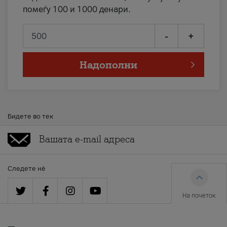
помеѓу 100 и 1000 денари.
-
+
Надополни
Бидете во тек
Следете нè
На почеток