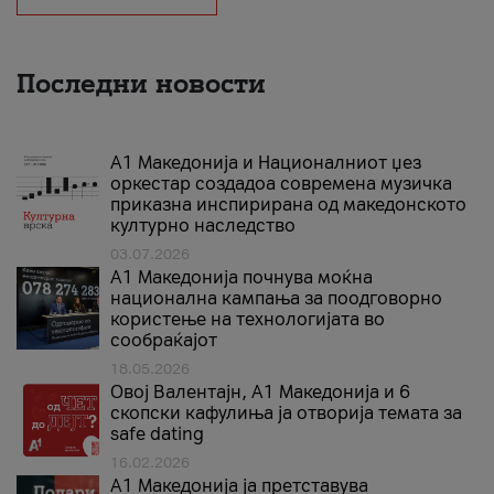
Последни новости
А1 Македонија и Националниот џез
оркестар создадоа современа музичка
приказна инспирирана од македонското
културно наследство
03.07.2026
A1 Македонија почнува моќна
национална кампања за поодговорно
користење на технологијата во
сообраќајот
18.05.2026
Овој Валентајн, A1 Македонија и 6
скопски кафулиња ја отворија темата за
safe dating
16.02.2026
А1 Македонија ја претставува