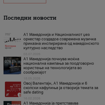
Последни новости
А1 Македонија и Националниот џез
оркестар создадоа современа музичка
приказна инспирирана од македонското
културно наследство
03.07.2026
A1 Македонија почнува моќна
национална кампања за поодговорно
користење на технологијата во
сообраќајот
18.05.2026
Овој Валентајн, A1 Македонија и 6
скопски кафулиња ја отворија темата за
safe dating
16.02.2026
А1 Македонија ја претставува