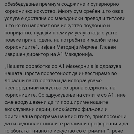
обезбедување премиум содржина и супериорно
корисничко искуство. Многу сум среќен што оваа
услуга е достапна со македонски превод и титлови
што ќе го направат ова искуство поудобно и
попријатно, нудејќи премиум услуга која е уште
повеќе прилагодена на потребите и желбите на
корисниците“, изјави Методија Мирчев, Главен
извршен директор на А1 Македонија.
„Нашата соработка со А1 Македонија ја одразува
нашата цврста посветеност да инвестираме во
локални партнерства и да испорачуваме
неспоредливи искуства со врвна содржина на
корисниците. Со здружување на силите со А1, ние
сме воодушевени да ги прошириме нашите
ексклузивни серии, блокбастер филмови и
оригинална програма на клиентите, приспособени
да ги задоволат нивните различни преференци и да
го збогатат нивното искуство со стриминг “, рече