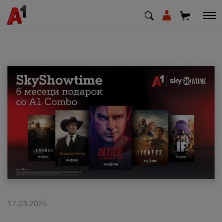
МК
EN
SQ
Приватни
Деловни
Поддршка
Надополни кредит
17.03.2025
Плати сметка