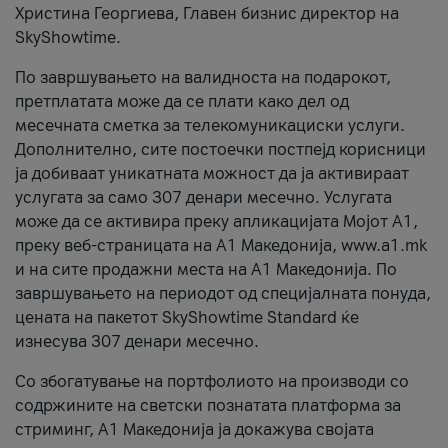
Христина Георгиева, Главен бизнис директор на
SkyShowtime.
По завршувањето на валидноста на подарокот,
претплатата може да се плати како дел од
месечната сметка за телекомуникациски услуги.
Дополнително, сите постоечки постпејд корисници
ја добиваат уникатната можност да ја активираат
услугата за само 307 денари месечно. Услугата
може да се активира преку апликацијата Мојот A1,
преку веб-страницата на А1 Македонија, www.a1.mk
и на сите продажни места на А1 Македонија. По
завршувањето на периодот од специјалната понуда,
цената на пакетот SkyShowtime Standard ќе
изнесува 307 денари месечно.
Со збогатување на портфолиото на производи со
содржините на светски познатата платформа за
стриминг, А1 Македонија ја докажува својата