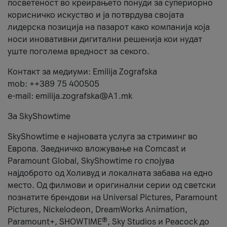
посветеност во креирањето понуди за супериорно
корисничко искуство и ја потврдува својата
лидерска позиција на пазарот како компанија која
носи иновативни дигитални решенија кои нудат
уште поголема вредност за секого.
Контакт за медиуми: Emilija Zografska
mob: ++389 75 400505
e-mail: emilija.zografska@A1.mk
За SkyShowtime
SkyShowtime е најновата услуга за стриминг во
Европа. Заедничко вложување на Comcast и
Paramount Global, SkyShowtime го спојува
најдоброто од Холивуд и локалната забава на едно
место. Од филмови и оригинални серии од светски
познатите брендови на Universal Pictures, Paramount
Pictures, Nickelodeon, DreamWorks Animation,
Paramount+, SHOWTIME®, Sky Studios и Peacock до