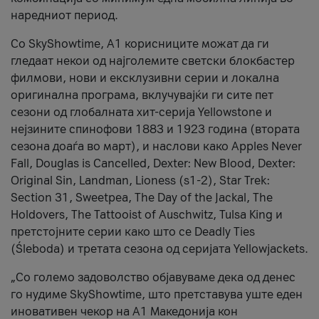
наредниот период.
Со SkyShowtime, А1 корисниците можат да ги
гледаат некои од најголемите светски блокбастер
филмови, нови и ексклузивни серии и локална
оригинална програма, вклучувајќи ги сите пет
сезони од глобалната хит-серија Yellowstone и
нејзините спинофови 1883 и 1923 година (втората
сезона доаѓа во март), и наслови како Apples Never
Fall, Douglas is Cancelled, Dexter: New Blood, Dexter:
Original Sin, Landman, Lioness (s1-2), Star Trek:
Section 31, Sweetpea, The Day of the Jackal, The
Holdovers, The Tattooist of Auschwitz, Tulsa King и
претстојните серии како што се Deadly Ties
(Śleboda) и третата сезона од серијата Yellowjackets.
„Со големо задоволство објавуваме дека од денес
го нудиме SkyShowtime, што претставува уште еден
иновативен чекор на А1 Македонија кон