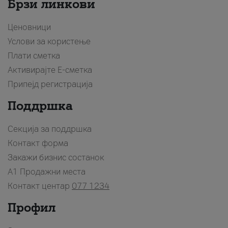
Брзи линкови
Ценовници
Услови за користење
Плати сметка
Активирајте Е-сметка
Припејд регистрација
Поддршка
Секција за поддршка
Контакт форма
Закажи бизнис состанок
A1 Продажни места
Контакт центар
077 1234
Профил