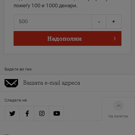
помеѓу 100 и 1000 денари.
-
+
Надополни
Бидете во тек
Следете нè
На почеток