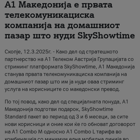
А1 Македонија е првата
За нас
телекомуникациска
компанија на домашниот
#ПодобарОнлајн
пазар што нуди SkyShowtime
Скопје, 12.3.2025г. - Како дел од стратешкото
партнерство на А1 Телеком Австрија Групацијата со
стриминг платформата SkyShowtime, А1 Македонија
станува првата телекомуникациска компанија на
домашниот пазар што им ја нуди оваа стриминг
услуга на корисниците со македонски превод.
По тој повод, како дел од специјалната понуда, А1
Македонија подготви подарок, SkyShowtime
Standard пакет во период од 3 и 6 месеци, за сите
нови корисници и оние кои ќе го обноват договорот
на А1 Combo M односно А1 Combo L тарифа во
комбинација со минимум една мобилна линија во