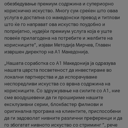
обезбедување премиум содржина и супериорно
корисничко искуство. Многу сум среќен што оваа
услуга е достапна со македонски превод и титлови
што ќе го направат ова искуство поудобно и
попријатно, нудејќи премиум услуга која е уште
повеќе прилагодена на потребите и желбите на
корисниците“, изјави Методија Мирчев, Главен
извршен директор на А1 Македонија.
„Нашата соработка со А1 Македонија ја одразува
нашата цврста посветеност да инвестираме во
локални партнерства и да испорачуваме
неспоредливи искуства со врвна содржина на
корисниците. Со здружување на силите со А1, ние
сме воодушевени да ги прошириме нашите
ексклузивни серии, блокбастер филмови и
оригинална програма на клиентите, приспособени
да ги задоволат нивните различни преференци и да
го збогатат нивното искуство со стриминг “, рече