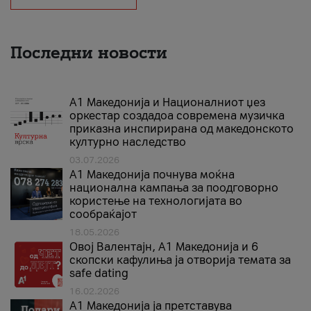
Последни новости
А1 Македонија и Националниот џез
оркестар создадоа современа музичка
приказна инспирирана од македонското
културно наследство
03.07.2026
A1 Македонија почнува моќна
национална кампања за поодговорно
користење на технологијата во
сообраќајот
18.05.2026
Овој Валентајн, A1 Македонија и 6
скопски кафулиња ја отворија темата за
safe dating
16.02.2026
А1 Македонија ја претставува