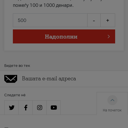
помеѓу 100 и 1000 денари.
-
+
Надополни
Бидете во тек
Следете нè
На почеток