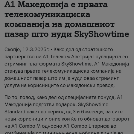
А1 Македонија е првата
За нас
телекомуникациска
компанија на домашниот
#ПодобарОнлајн
пазар што нуди SkyShowtime
Скопје, 12.3.2025г. - Како дел од стратешкото
партнерство на А1 Телеком Австрија Групацијата со
стриминг платформата SkyShowtime, А1 Македонија
станува првата телекомуникациска компанија на
домашниот пазар што им ја нуди оваа стриминг
услуга на корисниците со македонски превод.
По тој повод, како дел од специјалната понуда, А1
Македонија подготви подарок, SkyShowtime
Standard пакет во период од 3 и 6 месеци, за сите
нови корисници и оние кои ќе го обноват договорот
на А1 Combo M односно А1 Combo L тарифа во
комбинација со минимум една мобилна линија во