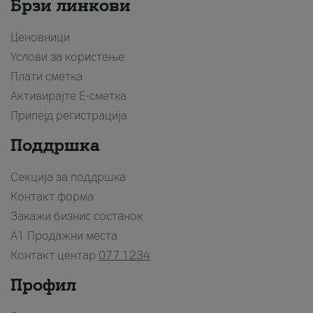
Брзи линкови
Ценовници
Услови за користење
Плати сметка
Активирајте Е-сметка
Припејд регистрација
Поддршка
Секција за поддршка
Контакт форма
Закажи бизнис состанок
A1 Продажни места
Контакт центар
077 1234
Профил