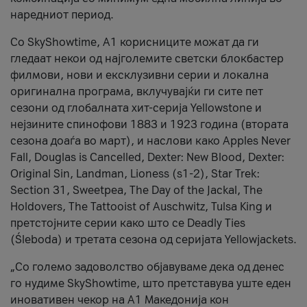
наредниот период.
Со SkyShowtime, А1 корисниците можат да ги
гледаат некои од најголемите светски блокбастер
филмови, нови и ексклузивни серии и локална
оригинална програма, вклучувајќи ги сите пет
сезони од глобалната хит-серија Yellowstone и
нејзините спинофови 1883 и 1923 година (втората
сезона доаѓа во март), и наслови како Apples Never
Fall, Douglas is Cancelled, Dexter: New Blood, Dexter:
Original Sin, Landman, Lioness (s1-2), Star Trek:
Section 31, Sweetpea, The Day of the Jackal, The
Holdovers, The Tattooist of Auschwitz, Tulsa King и
претстојните серии како што се Deadly Ties
(Śleboda) и третата сезона од серијата Yellowjackets.
„Со големо задоволство објавуваме дека од денес
го нудиме SkyShowtime, што претставува уште еден
иновативен чекор на А1 Македонија кон