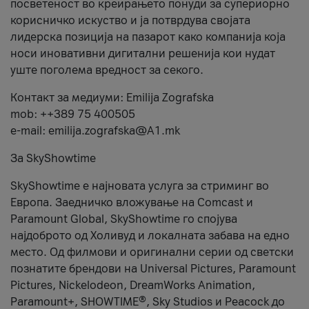
посветеност во креирањето понуди за супериорно
корисничко искуство и ја потврдува својата
лидерска позиција на пазарот како компанија која
носи иновативни дигитални решенија кои нудат
уште поголема вредност за секого.
Контакт за медиуми: Emilija Zografska
mob: ++389 75 400505
e-mail: emilija.zografska@A1.mk
За SkyShowtime
SkyShowtime е најновата услуга за стриминг во
Европа. Заедничко вложување на Comcast и
Paramount Global, SkyShowtime го спојува
најдоброто од Холивуд и локалната забава на едно
место. Од филмови и оригинални серии од светски
познатите брендови на Universal Pictures, Paramount
Pictures, Nickelodeon, DreamWorks Animation,
Paramount+, SHOWTIME®, Sky Studios и Peacock до