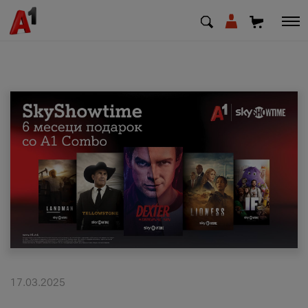
МК
EN
SQ
Приватни
Деловни
Поддршка
Надополни кредит
17.03.2025
Плати сметка