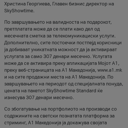
Христина Георгиева, Главен бизнис директор на
SkyShowtime.
По завршувањето на валидноста на подарокот,
претплатата може да се плати како дел од
месечната сметка за телекомуникациски услуги.
Дополнително, сите постоечки постпејд корисници
ја добиваат уникатната можност да ја активираат
услугата за само 307 денари месечно. Услугата
може да се активира преку апликацијата Мојот A1,
преку веб-страницата на А1 Македонија, www.a1.mk
и на сите продажни места на А1 Македонија. По
завршувањето на периодот од специјалната понуда,
цената на пакетот SkyShowtime Standard ќе
изнесува 307 денари месечно.
Со збогатување на портфолиото на производи со
содржините на светски познатата платформа за
стриминг, А1 Македонија ја докажува својата