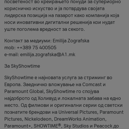
посветеност во креирањето понуди за супериорно
корисничко искуство и ја потврдува својата
лидерска позиција на пазарот како компанија која
носи иновативни дигитални решенија кои нудат
уште поголема вредност за секого.
Контакт за медиуми: Emilija Zografska
mob: ++389 75 400505
e-mail: emilija.zografska@A1.mk
За SkyShowtime
SkyShowtime е најновата услуга за стриминг во
Европа. Заедничко вложување на Comcast и
Paramount Global, SkyShowtime го спојува
најдоброто од Холивуд и локалната забава на едно
место. Од филмови и оригинални серии од светски
познатите брендови на Universal Pictures, Paramount
Pictures, Nickelodeon, DreamWorks Animation,
Paramount+, SHOWTIME®, Sky Studios и Peacock до