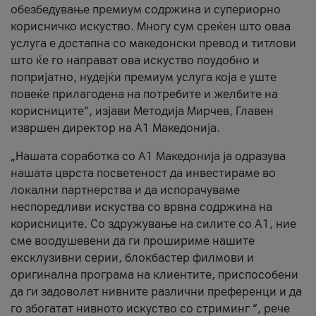
обезбедување премиум содржина и супериорно
корисничко искуство. Многу сум среќен што оваа
услуга е достапна со македонски превод и титлови
што ќе го направат ова искуство поудобно и
попријатно, нудејќи премиум услуга која е уште
повеќе прилагодена на потребите и желбите на
корисниците“, изјави Методија Мирчев, Главен
извршен директор на А1 Македонија.
„Нашата соработка со А1 Македонија ја одразува
нашата цврста посветеност да инвестираме во
локални партнерства и да испорачуваме
неспоредливи искуства со врвна содржина на
корисниците. Со здружување на силите со А1, ние
сме воодушевени да ги прошириме нашите
ексклузивни серии, блокбастер филмови и
оригинална програма на клиентите, приспособени
да ги задоволат нивните различни преференци и да
го збогатат нивното искуство со стриминг “, рече