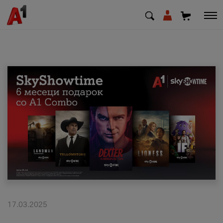
МК
EN
SQ
Приватни
Деловни
Поддршка
Надополни кредит
17.03.2025
Плати сметка