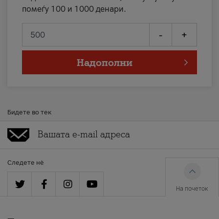
помеѓу 100 и 1000 денари.
-
+
Надополни
Бидете во тек
Следете нè
На почеток