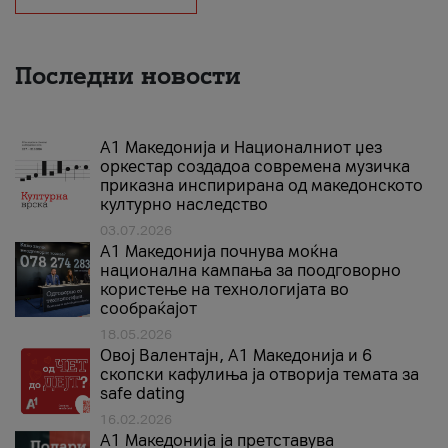
Последни новости
А1 Македонија и Националниот џез
оркестар создадоа современа музичка
приказна инспирирана од македонското
културно наследство
03.07.2026
A1 Македонија почнува моќна
национална кампања за поодговорно
користење на технологијата во
сообраќајот
18.05.2026
Овој Валентајн, A1 Македонија и 6
скопски кафулиња ја отворија темата за
safe dating
16.02.2026
А1 Македонија ја претставува