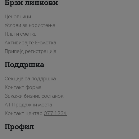
Брзи линкови
Ценовници
Услови за користење
Плати сметка
Активирајте Е-сметка
Припејд регистрација
Поддршка
Секција за поддршка
Контакт форма
Закажи бизнис состанок
A1 Продажни места
Контакт центар
077 1234
Профил