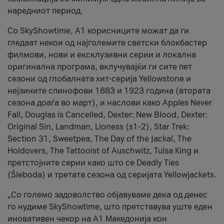
наредниот период.
Со SkyShowtime, А1 корисниците можат да ги
гледаат некои од најголемите светски блокбастер
филмови, нови и ексклузивни серии и локална
оригинална програма, вклучувајќи ги сите пет
сезони од глобалната хит-серија Yellowstone и
нејзините спинофови 1883 и 1923 година (втората
сезона доаѓа во март), и наслови како Apples Never
Fall, Douglas is Cancelled, Dexter: New Blood, Dexter:
Original Sin, Landman, Lioness (s1-2), Star Trek:
Section 31, Sweetpea, The Day of the Jackal, The
Holdovers, The Tattooist of Auschwitz, Tulsa King и
претстојните серии како што се Deadly Ties
(Śleboda) и третата сезона од серијата Yellowjackets.
„Со големо задоволство објавуваме дека од денес
го нудиме SkyShowtime, што претставува уште еден
иновативен чекор на А1 Македонија кон