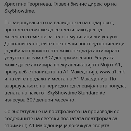
Христина Георгиева, Главен бизнис директор на
SkyShowtime.
По завршувањето на валидноста на подарокот,
претплатата може да се плати како дел од
месечната сметка за телекомуникациски услуги.
Дополнително, сите постоечки постпејд корисници
ја добиваат уникатната можност да ја активираат
услугата за само 307 денари месечно. Услугата
може да се активира преку апликацијата Мојот A1,
преку веб-страницата на А1 Македонија, www.a1.mk
и на сите продажни места на А1 Македонија. По
завршувањето на периодот од специјалната понуда,
цената на пакетот SkyShowtime Standard ќе
изнесува 307 денари месечно.
Со збогатување на портфолиото на производи со
содржините на светски познатата платформа за
стриминг, А1 Македонија ја докажува својата