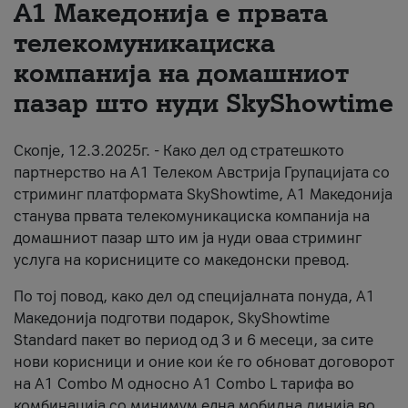
А1 Македонија е првата
За нас
телекомуникациска
компанија на домашниот
#ПодобарОнлајн
пазар што нуди SkyShowtime
Скопје, 12.3.2025г. - Како дел од стратешкото
партнерство на А1 Телеком Австрија Групацијата со
стриминг платформата SkyShowtime, А1 Македонија
станува првата телекомуникациска компанија на
домашниот пазар што им ја нуди оваа стриминг
услуга на корисниците со македонски превод.
По тој повод, како дел од специјалната понуда, А1
Македонија подготви подарок, SkyShowtime
Standard пакет во период од 3 и 6 месеци, за сите
нови корисници и оние кои ќе го обноват договорот
на А1 Combo M односно А1 Combo L тарифа во
комбинација со минимум една мобилна линија во