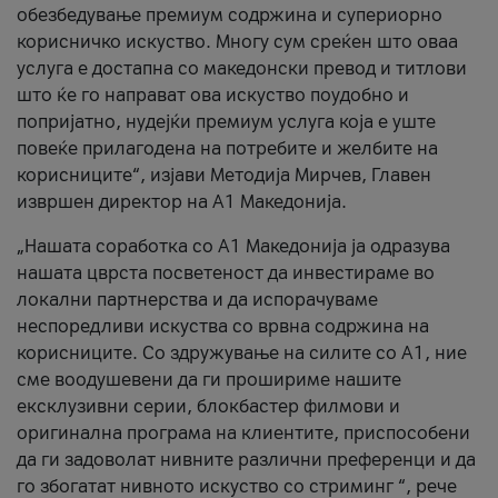
обезбедување премиум содржина и супериорно
корисничко искуство. Многу сум среќен што оваа
услуга е достапна со македонски превод и титлови
што ќе го направат ова искуство поудобно и
попријатно, нудејќи премиум услуга која е уште
повеќе прилагодена на потребите и желбите на
корисниците“, изјави Методија Мирчев, Главен
извршен директор на А1 Македонија.
„Нашата соработка со А1 Македонија ја одразува
нашата цврста посветеност да инвестираме во
локални партнерства и да испорачуваме
неспоредливи искуства со врвна содржина на
корисниците. Со здружување на силите со А1, ние
сме воодушевени да ги прошириме нашите
ексклузивни серии, блокбастер филмови и
оригинална програма на клиентите, приспособени
да ги задоволат нивните различни преференци и да
го збогатат нивното искуство со стриминг “, рече