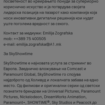
посветеност во креирањето понуди за супериорно
корисничко искуство и ја потврдува својата
лидерска позиција на пазарот како компанија која
носи иновативни дигитални решенија кои нудат
уште поголема вредност за секого.
Контакт за медиуми: Emilija Zografska
mob: ++389 75 400505
e-mail: emilija.zografska@A1.mk
За SkyShowtime
SkyShowtime е најновата услуга за стриминг во
Европа. Заедничко вложување на Comcast и
Paramount Global, SkyShowtime го спојува
најдоброто од Холивуд и локалната забава на едно
место. Од филмови и оригинални серии од светски
познатите брендови на Universal Pictures, Paramount
Pictures, Nickelodeon, DreamWorks Animation,
Paramount+, SHOWTIME®, Sky Studios и Peacock до