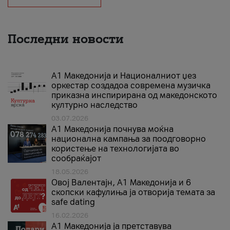
Последни новости
А1 Македонија и Националниот џез
оркестар создадоа современа музичка
приказна инспирирана од македонското
културно наследство
03.07.2026
A1 Македонија почнува моќна
национална кампања за поодговорно
користење на технологијата во
сообраќајот
18.05.2026
Овој Валентајн, A1 Македонија и 6
скопски кафулиња ја отворија темата за
safe dating
16.02.2026
А1 Македонија ја претставува