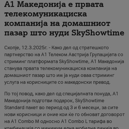
А1 Македонија е првата
За нас
телекомуникациска
компанија на домашниот
#ПодобарОнлајн
пазар што нуди SkyShowtime
Скопје, 12.3.2025г. - Како дел од стратешкото
партнерство на А1 Телеком Австрија Групацијата со
стриминг платформата SkyShowtime, А1 Македонија
станува првата телекомуникациска компанија на
домашниот пазар што им ја нуди оваа стриминг
услуга на корисниците со македонски превод.
По тој повод, како дел од специјалната понуда, А1
Македонија подготви подарок, SkyShowtime
Standard пакет во период од 3 и 6 месеци, за сите
нови корисници и оние кои ќе го обноват договорот
на А1 Combo M односно А1 Combo L тарифа во
комбинација со минимум една мобилна линија во