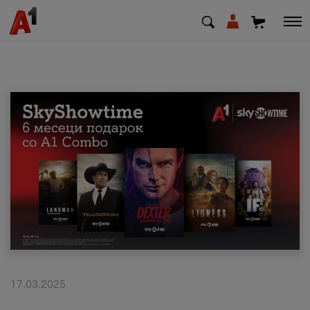
МК
EN
SQ
Приватни
Деловни
Поддршка
Надополни кредит
17.03.2025
Плати сметка