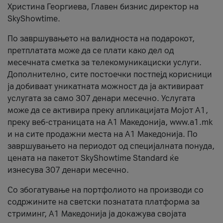
Христина Георгиева, Главен бизнис директор на
SkyShowtime.
По завршувањето на валидноста на подарокот,
претплатата може да се плати како дел од
месечната сметка за телекомуникациски услуги.
Дополнително, сите постоечки постпејд корисници
ја добиваат уникатната можност да ја активираат
услугата за само 307 денари месечно. Услугата
може да се активира преку апликацијата Мојот A1,
преку веб-страницата на А1 Македонија, www.a1.mk
и на сите продажни места на А1 Македонија. По
завршувањето на периодот од специјалната понуда,
цената на пакетот SkyShowtime Standard ќе
изнесува 307 денари месечно.
Со збогатување на портфолиото на производи со
содржините на светски познатата платформа за
стриминг, А1 Македонија ја докажува својата