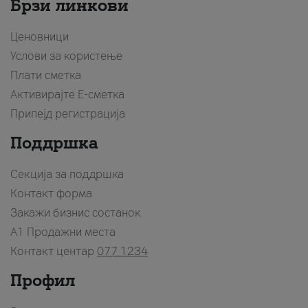
Брзи линкови
Ценовници
Услови за користење
Плати сметка
Активирајте Е-сметка
Припејд регистрација
Поддршка
Секција за поддршка
Контакт форма
Закажи бизнис состанок
A1 Продажни места
Контакт центар
077 1234
Профил