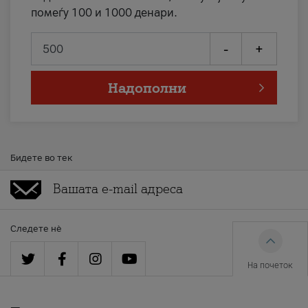
помеѓу 100 и 1000 денари.
-
+
Надополни
Бидете во тек
Следете нè
На почеток