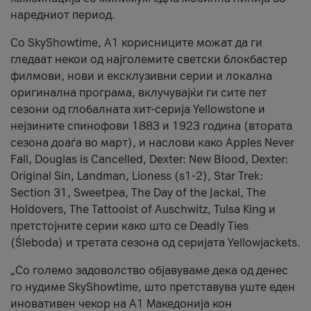
наредниот период.
Со SkyShowtime, А1 корисниците можат да ги
гледаат некои од најголемите светски блокбастер
филмови, нови и ексклузивни серии и локална
оригинална програма, вклучувајќи ги сите пет
сезони од глобалната хит-серија Yellowstone и
нејзините спинофови 1883 и 1923 година (втората
сезона доаѓа во март), и наслови како Apples Never
Fall, Douglas is Cancelled, Dexter: New Blood, Dexter:
Original Sin, Landman, Lioness (s1-2), Star Trek:
Section 31, Sweetpea, The Day of the Jackal, The
Holdovers, The Tattooist of Auschwitz, Tulsa King и
претстојните серии како што се Deadly Ties
(Śleboda) и третата сезона од серијата Yellowjackets.
„Со големо задоволство објавуваме дека од денес
го нудиме SkyShowtime, што претставува уште еден
иновативен чекор на А1 Македонија кон