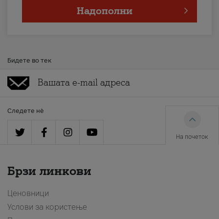
Надополни
Бидете во тек
Следете нè
На почеток
Брзи линкови
Ценовници
Услови за користење