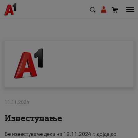
МК
EN
SQ
Приватни
Деловни
11.11.2024
Поддршка
Известување
Надополни кредит
Ве известуваме дека на 12.11.2024 г. дојде до
Плати сметка