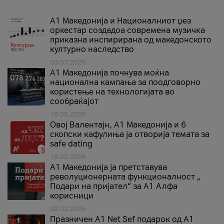
А1 Македонија и Националниот џез
оркестар создадоа современа музичка
приказна инспирирана од македонското
културно наследство
03.07.2026
A1 Македонија почнува моќна
национална кампања за поодговорно
користење на технологијата во
сообраќајот
18.05.2026
Овој Валентајн, A1 Македонија и 6
скопски кафулиња ја отворија темата за
safe dating
16.02.2026
А1 Македонија ја претставува
револуционерната функционалност „
Подари на пријател“ за А1 Алфа
корисници
02.02.2026
Празничен A1 Net Sеf подарок од А1