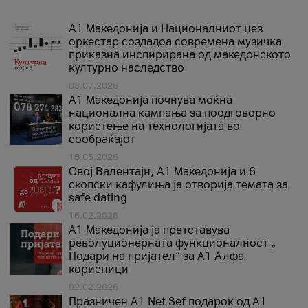
А1 Македонија и Националниот џез
оркестар создадоа современа музичка
приказна инспирирана од македонското
културно наследство
03.07.2026
A1 Македонија почнува моќна
национална кампања за поодговорно
користење на технологијата во
сообраќајот
18.05.2026
Овој Валентајн, A1 Македонија и 6
скопски кафулиња ја отворија темата за
safe dating
16.02.2026
А1 Македонија ја претставува
револуционерната функционалност „
Подари на пријател“ за А1 Алфа
корисници
02.02.2026
Празничен A1 Net Sеf подарок од А1