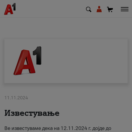
МК
EN
SQ
Приватни
Деловни
11.11.2024
Поддршка
Известување
Надополни кредит
Ве известуваме дека на 12.11.2024 г. дојде до
Плати сметка