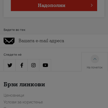
Надополни
Бидете во тек
Следете нè
На почеток
Брзи линкови
Ценовници
Услови за користење