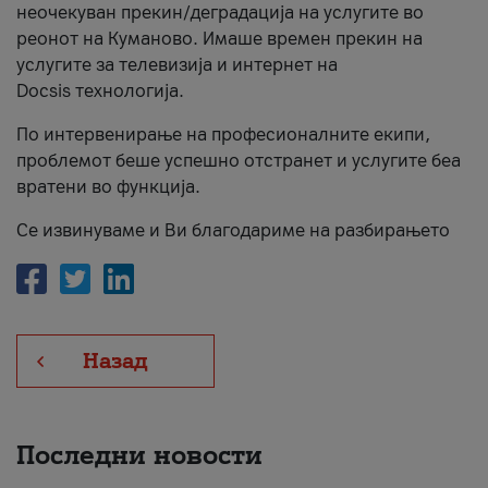
неочекуван прекин/деградација на услугите во
За нас
реонот на Куманово. Имаше времен прекин на
услугите за телевизија и интернет на
#ПодобарОнлајн
Docsis технологија.
По интервенирање на професионалните екипи,
проблемот беше успешно отстранет и услугите беа
вратени во функција.
Се извинуваме и Ви благодариме на разбирањето
Назад
Последни новости