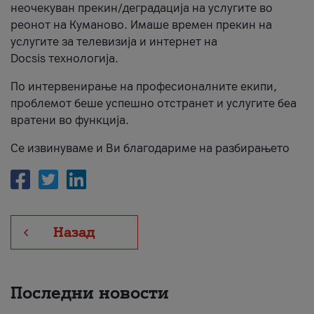
неочекуван прекин/деградација на услугите во
За нас
реонот на Куманово. Имаше времен прекин на
услугите за телевизија и интернет на
#ПодобарОнлајн
Docsis технологија.
По интервенирање на професионалните екипи,
проблемот беше успешно отстранет и услугите беа
вратени во функција.
Се извинуваме и Ви благодариме на разбирањето
Назад
Последни новости