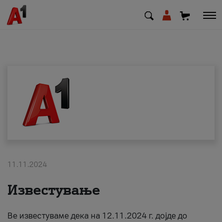
МК
EN
SQ
Приватни
Деловни
11.11.2024
Поддршка
Известување
Надополни кредит
Ве известуваме дека на 12.11.2024 г. дојде до
Плати сметка