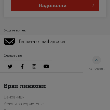
Надополни
Бидете во тек
Следете нè
На почеток
Брзи линкови
Ценовници
Услови за користење