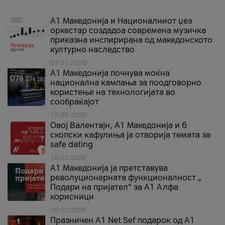
А1 Македонија и Националниот џез
оркестар создадоа современа музичка
приказна инспирирана од македонското
културно наследство
03.07.2026
A1 Македонија почнува моќна
национална кампања за поодговорно
користење на технологијата во
сообраќајот
18.05.2026
Овој Валентајн, A1 Македонија и 6
скопски кафулиња ја отворија темата за
safe dating
16.02.2026
А1 Македонија ја претставува
револуционерната функционалност „
Подари на пријател“ за А1 Алфа
корисници
02.02.2026
Празничен A1 Net Sеf подарок од А1