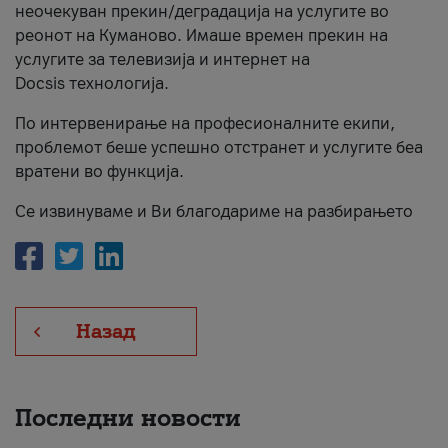
неочекуван прекин/деградација на услугите во
За нас
реонот на Куманово. Имаше времен прекин на
услугите за телевизија и интернет на
#ПодобарОнлајн
Docsis технологија.
По интервенирање на професионалните екипи,
проблемот беше успешно отстранет и услугите беа
вратени во функција.
Се извинуваме и Ви благодариме на разбирањето
Назад
Последни новости