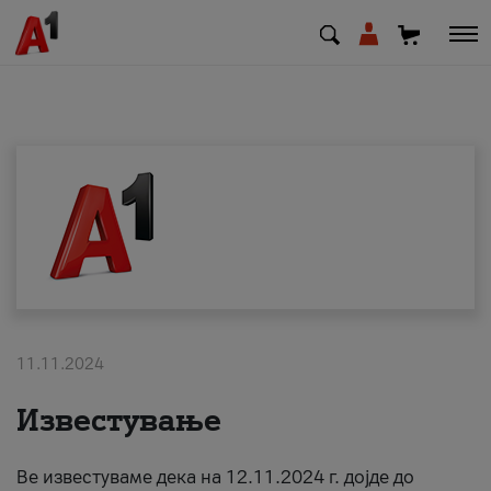
МК
EN
SQ
Приватни
Деловни
11.11.2024
Поддршка
Известување
Надополни кредит
Ве известуваме дека на 12.11.2024 г. дојде до
Плати сметка