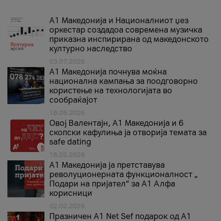
А1 Македонија и Националниот џез
оркестар создадоа современа музичка
приказна инспирирана од македонското
културно наследство
03.07.2026
A1 Македонија почнува моќна
национална кампања за поодговорно
користење на технологијата во
сообраќајот
18.05.2026
Овој Валентајн, A1 Македонија и 6
скопски кафулиња ја отворија темата за
safe dating
16.02.2026
А1 Македонија ја претставува
револуционерната функционалност „
Подари на пријател“ за А1 Алфа
корисници
02.02.2026
Празничен A1 Net Sеf подарок од А1