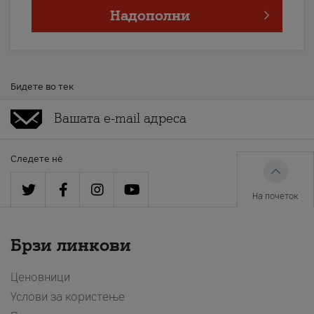
Надополни
Бидете во тек
Следете нè
На почеток
Брзи линкови
Ценовници
Услови за користење