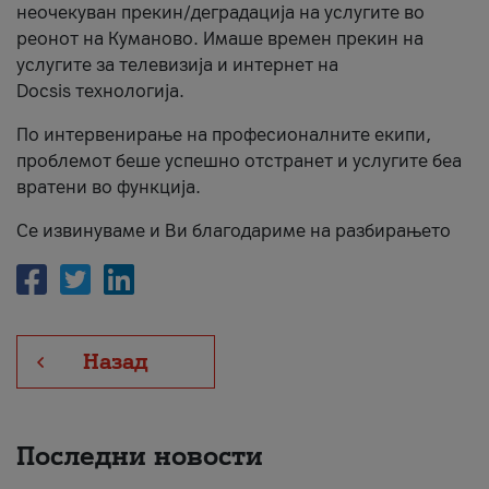
неочекуван прекин/деградација на услугите во
За нас
реонот на Куманово. Имаше времен прекин на
услугите за телевизија и интернет на
#ПодобарОнлајн
Docsis технологија.
По интервенирање на професионалните екипи,
проблемот беше успешно отстранет и услугите беа
вратени во функција.
Се извинуваме и Ви благодариме на разбирањето
Назад
Последни новости