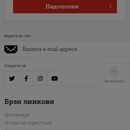
Надополни
Бидете во тек
Следете нè
На почеток
Брзи линкови
Ценовници
Услови за користење