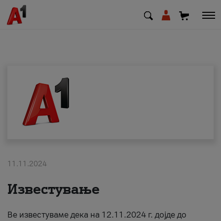
МК
EN
SQ
Приватни
Деловни
11.11.2024
Поддршка
Известување
Надополни кредит
Ве известуваме дека на 12.11.2024 г. дојде до
Плати сметка