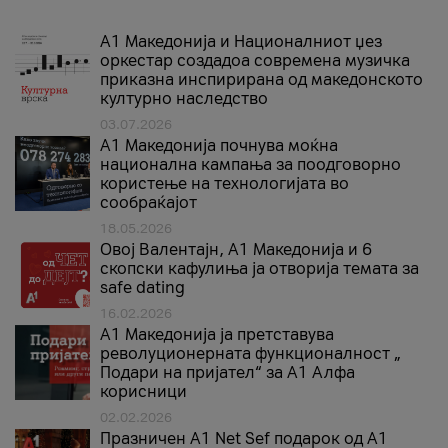
А1 Македонија и Националниот џез
оркестар создадоа современа музичка
приказна инспирирана од македонското
културно наследство
03.07.2026
A1 Македонија почнува моќна
национална кампања за поодговорно
користење на технологијата во
сообраќајот
18.05.2026
Овој Валентајн, A1 Македонија и 6
скопски кафулиња ја отворија темата за
safe dating
16.02.2026
А1 Македонија ја претставува
револуционерната функционалност „
Подари на пријател“ за А1 Алфа
корисници
02.02.2026
Празничен A1 Net Sеf подарок од А1