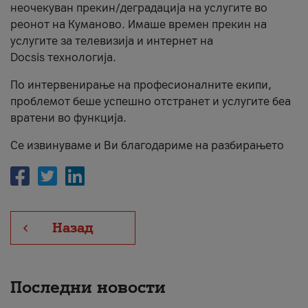
неочекуван прекин/деградација на услугите во
За нас
реонот на Куманово. Имаше времен прекин на
услугите за телевизија и интернет на
#ПодобарОнлајн
Docsis технологија.
По интервенирање на професионалните екипи,
проблемот беше успешно отстранет и услугите беа
вратени во функција.
Се извинуваме и Ви благодариме на разбирањето
Назад
Последни новости