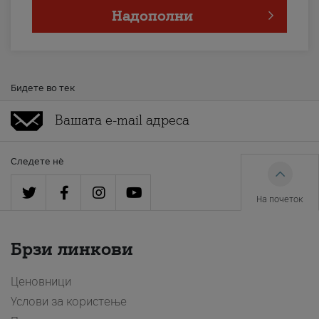
Надополни
Бидете во тек
Следете нè
На почеток
Брзи линкови
Ценовници
Услови за користење