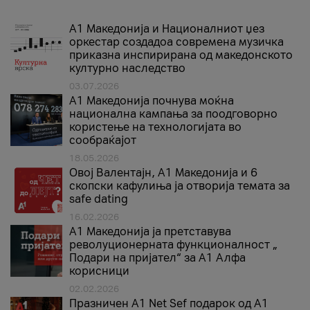
А1 Македонија и Националниот џез
оркестар создадоа современа музичка
приказна инспирирана од македонското
културно наследство
03.07.2026
A1 Македонија почнува моќна
национална кампања за поодговорно
користење на технологијата во
сообраќајот
18.05.2026
Овој Валентајн, A1 Македонија и 6
скопски кафулиња ја отворија темата за
safe dating
16.02.2026
А1 Македонија ја претставува
револуционерната функционалност „
Подари на пријател“ за А1 Алфа
корисници
02.02.2026
Празничен A1 Net Sеf подарок од А1