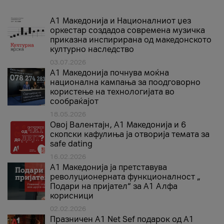
А1 Македонија и Националниот џез
оркестар создадоа современа музичка
приказна инспирирана од македонското
културно наследство
03.07.2026
A1 Македонија почнува моќна
национална кампања за поодговорно
користење на технологијата во
сообраќајот
18.05.2026
Овој Валентајн, A1 Македонија и 6
скопски кафулиња ја отворија темата за
safe dating
16.02.2026
А1 Македонија ја претставува
револуционерната функционалност „
Подари на пријател“ за А1 Алфа
корисници
02.02.2026
Празничен A1 Net Sеf подарок од А1