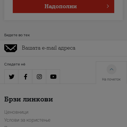
Надополни
Бидете во тек
Следете нè
На почеток
Брзи линкови
Ценовници
Услови за користење