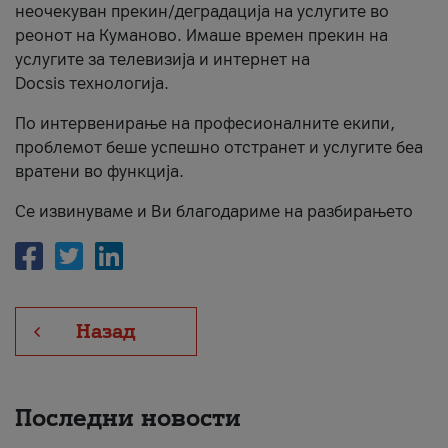
неочекуван прекин/деградација на услугите во
За нас
реонот на Куманово. Имаше времен прекин на
услугите за телевизија и интернет на
#ПодобарОнлајн
Docsis технологија.
По интервенирање на професионалните екипи,
проблемот беше успешно отстранет и услугите беа
вратени во функција.
Се извинуваме и Ви благодариме на разбирањето
Назад
Последни новости