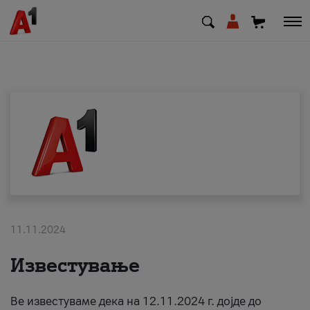
МК
EN
SQ
Приватни
Деловни
11.11.2024
Поддршка
Известување
Надополни кредит
Ве известуваме дека на 12.11.2024 г. дојде до
Плати сметка