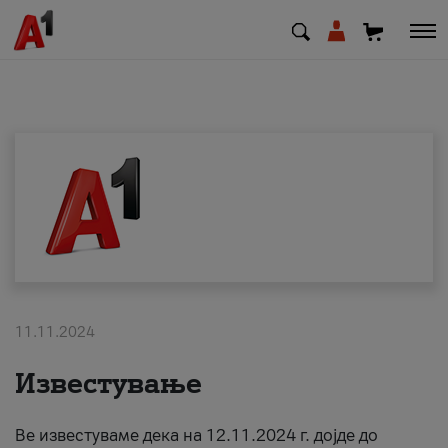
МК
EN
SQ
Приватни
Деловни
11.11.2024
Поддршка
Известување
Надополни кредит
Ве известуваме дека на 12.11.2024 г. дојде до
Плати сметка