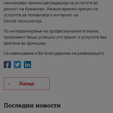
неочекуван прекин/деградација на услугите во
За нас
реонот на Куманово. Имаше времен прекин на
услугите за телевизија и интернет на
#ПодобарОнлајн
Docsis технологија.
По интервенирање на професионалните екипи,
проблемот беше успешно отстранет и услугите беа
вратени во функција.
Се извинуваме и Ви благодариме на разбирањето
Назад
Последни новости