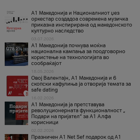
А1 Македонија и Националниот џез
оркестар создадоа современа музичка
приказна инспирирана од македонското
културно наследство
03.07.2026
A1 Македонија почнува моќна
национална кампања за поодговорно
користење на технологијата во
сообраќајот
18.05.2026
Овој Валентајн, A1 Македонија и 6
скопски кафулиња ја отворија темата за
safe dating
16.02.2026
А1 Македонија ја претставува
револуционерната функционалност „
Подари на пријател“ за А1 Алфа
корисници
02.02.2026
Празничен A1 Net Sеf подарок од А1