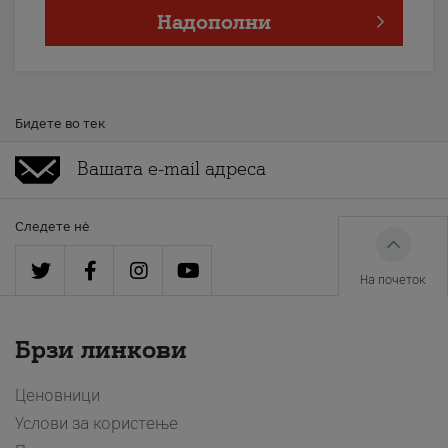
Надополни
Бидете во тек
Следете нè
На почеток
Брзи линкови
Ценовници
Услови за користење