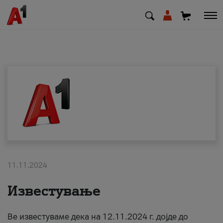
МК
EN
SQ
Приватни
Деловни
11.11.2024
Поддршка
Известување
Надополни кредит
Ве известуваме дека на 12.11.2024 г. дојде до
Плати сметка