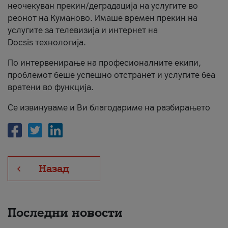
неочекуван прекин/деградација на услугите во
За нас
реонот на Куманово. Имаше времен прекин на
услугите за телевизија и интернет на
#ПодобарОнлајн
Docsis технологија.
По интервенирање на професионалните екипи,
проблемот беше успешно отстранет и услугите беа
вратени во функција.
Се извинуваме и Ви благодариме на разбирањето
Назад
Последни новости