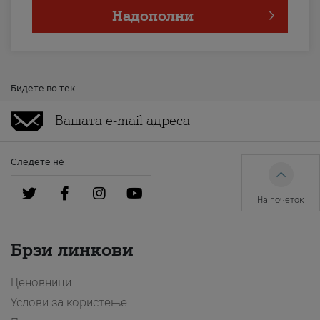
Надополни
Бидете во тек
Следете нè
На почеток
Брзи линкови
Ценовници
Услови за користење