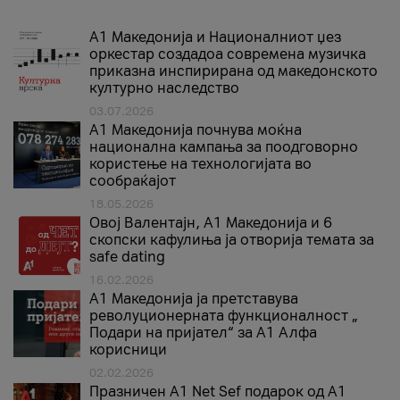
А1 Македонија и Националниот џез
оркестар создадоа современа музичка
приказна инспирирана од македонското
културно наследство
03.07.2026
A1 Македонија почнува моќна
национална кампања за поодговорно
користење на технологијата во
сообраќајот
18.05.2026
Овој Валентајн, A1 Македонија и 6
скопски кафулиња ја отворија темата за
safe dating
16.02.2026
А1 Македонија ја претставува
револуционерната функционалност „
Подари на пријател“ за А1 Алфа
корисници
02.02.2026
Празничен A1 Net Sеf подарок од А1