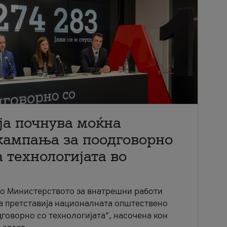
ја почнува моќна
кампања за поодговорно
 технологијата во
со Министерството за внатрешни работи
ја претставија националната општествено
говорно со технологијата“, насочена кон