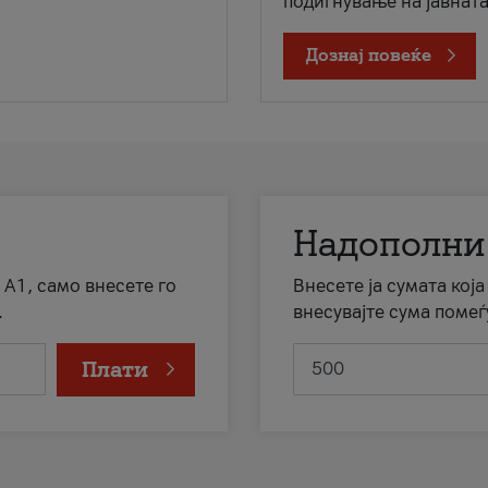
подигнување на јавната 
Дознај повеќе
Надополни
 А1, само внесете го
Внесете ја сумата кој
.
внесувајте сума помеѓ
Плати