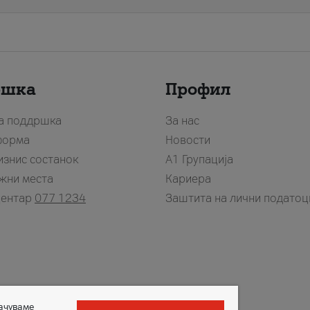
ршка
Профил
за поддршка
За нас
форма
Новости
изнис состанок
А1 Групација
жни места
Кариера
центар
077 1234
Заштита на лични податоц
зачуваме