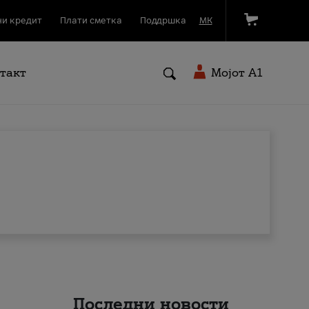
и кредит
Плати сметка
Поддршка
МК
такт
Мојот A1
Последни новости