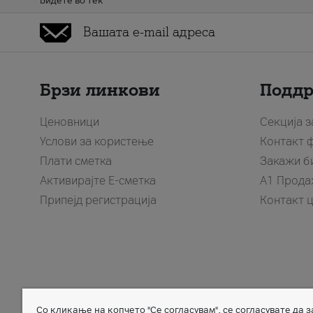
Бидете во тек
Брзи линкови
Подд
Ценовници
Секција 
Услови за користење
Контакт 
Плати сметка
Закажи б
Активирајте Е-сметка
A1 Прода
Припејд регистрација
Контакт 
Со кликање на копчето "Се согласувам", се согласувате да 