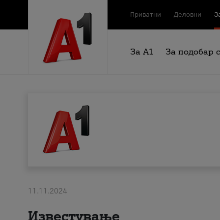
Приватни
Деловни
З
За А1
За подобар 
11.11.2024
Известување