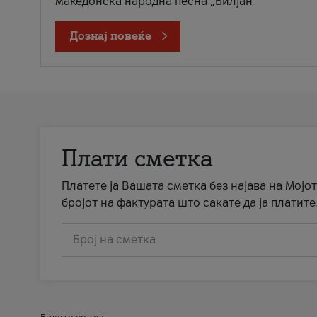
македонска народна песна „Билјан
Дознај повеќе
Плати сметка
Платете ја Вашата сметка без најава на Мојот
бројот на фактурата што сакате да ја платите
Број на сметка