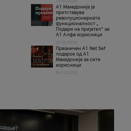
16.02.2026
А1 Македонија ја
претставува
револуционерната
функционалност „
Подари на пријател“ за
А1 Алфа корисници
02.02.2026
Празничен A1 Net Sеf
подарок од А1
Македонија за сите
корисници
04.12.2025