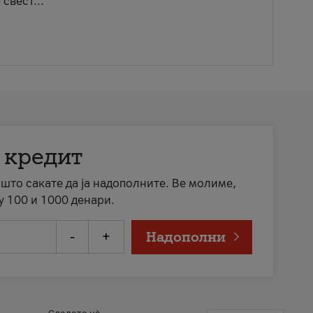
свест...
 кредит
а што сакате да ја надополните. Ве молиме,
у 100 и 1000 денари.
-
+
Надополни