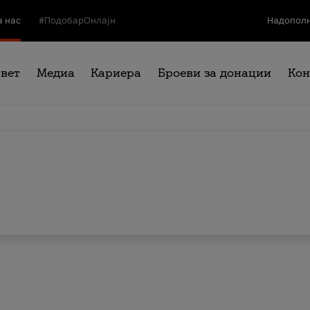
а нас
#ПодобарОнлајн
Надополн
свет
Медиа
Кариера
Броеви за донации
Кон