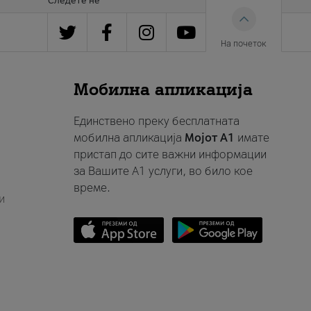
Следете нè
На почеток
Мобилна апликација
Единствено преку бесплатната
мобилна апликација
Мојот A1
имате
пристап до сите важни информации
за Вашите A1 услуги, во било кое
време.
и