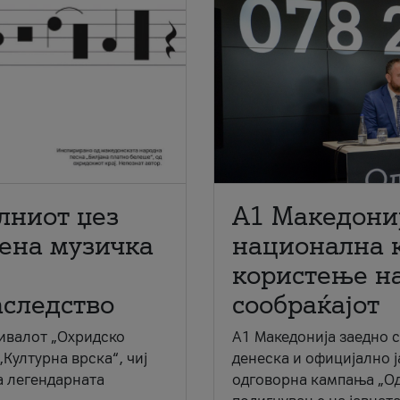
лниот џез
A1 Македони
мена музичка
национална 
користење на
аследство
сообраќајот
ивалот „Охридско
A1 Македонија заедно 
„Културна врска“, чиј
денеска и официјално 
а легендарната
одговорна кампања „Од