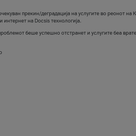
еочекуван прекин/деградација на услугите во реонот на 
и интернет на Docsis технологија.
роблемот беше успешно отстранет и услугите беа врат
о