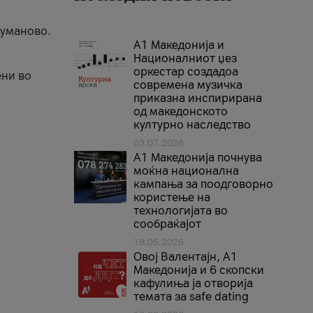
Куманово.
А1 Македонија и
Националниот џез
оркестар создадоа
ени во
современа музичка
приказна инспирирана
од македонското
културно наследство
03.07.2026
A1 Македонија почнува
моќна национална
кампања за поодговорно
користење на
технологијата во
сообраќајот
18.05.2026
Овој Валентајн, A1
Македонија и 6 скопски
кафулиња ја отворија
темата за safe dating