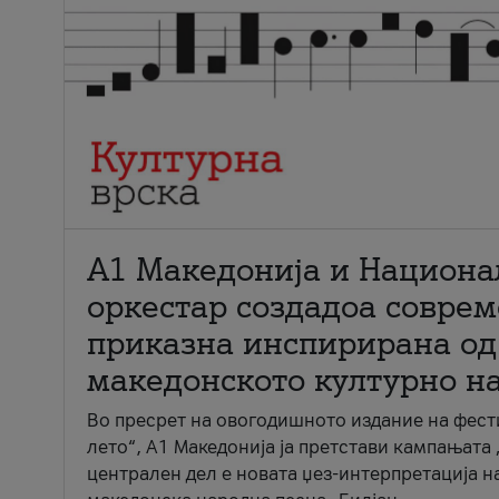
А1 Македонија и Национа
оркестар создадоа совре
приказна инспирирана од
македонското културно н
Во пресрет на овогодишното издание на фест
лето“, А1 Македонија ја претстави кампањата 
централен дел е новата џез-интерпретација н