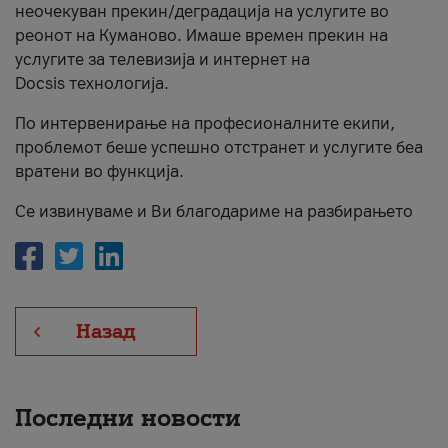
неочекуван прекин/деградација на услугите во
За нас
реонот на Куманово. Имаше времен прекин на
услугите за телевизија и интернет на
#ПодобарОнлајн
Docsis технологија.
По интервенирање на професионалните екипи,
проблемот беше успешно отстранет и услугите беа
вратени во функција.
Се извинуваме и Ви благодариме на разбирањето
Назад
Последни новости