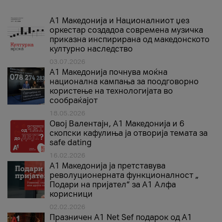
А1 Македонија и Националниот џез
оркестар создадоа современа музичка
приказна инспирирана од македонското
културно наследство
03.07.2026
A1 Македонија почнува моќна
национална кампања за поодговорно
користење на технологијата во
сообраќајот
18.05.2026
Овој Валентајн, A1 Македонија и 6
скопски кафулиња ја отворија темата за
safe dating
16.02.2026
А1 Македонија ја претставува
револуционерната функционалност „
Подари на пријател“ за А1 Алфа
корисници
02.02.2026
Празничен A1 Net Sеf подарок од А1