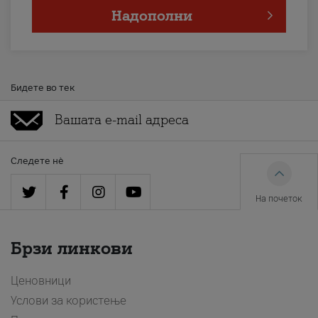
Надополни
Бидете во тек
Следете нè
На почеток
Брзи линкови
Ценовници
Услови за користење