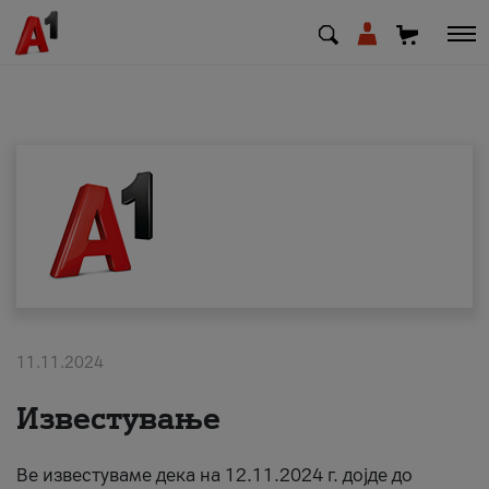
МК
EN
SQ
Приватни
Деловни
11.11.2024
Поддршка
Известување
Надополни кредит
Ве известуваме дека на 12.11.2024 г. дојде до
Плати сметка