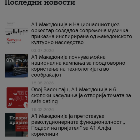
Последни новости
А1 Македонија и Националниот џез
оркестар создадоа современа музичка
приказна инспирирана од македонското
културно наследство
03.07.2026
A1 Македонија почнува моќна
национална кампања за поодговорно
користење на технологијата во
сообраќајот
18.05.2026
Овој Валентајн, A1 Македонија и 6
скопски кафулиња ја отворија темата за
safe dating
16.02.2026
А1 Македонија ја претставува
револуционерната функционалност „
Подари на пријател“ за А1 Алфа
корисници