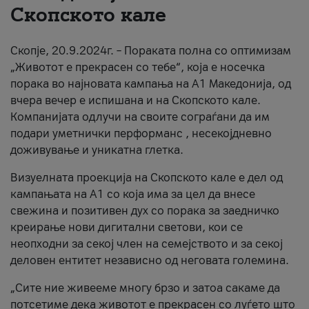
Скопското кале
За нас
Скопје, 20.9.2024г. – Пораката полна со оптимизам
#ПодобарОнлајн
„Животот е прекрасен со тебе“, која е носечка
порака во најновата кампања на А1 Македонија, од
вчера вечер е испишана и на Скопското кале.
Компанијата одлучи на своите сограѓани да им
подари уметнички перформанс , несекојдневно
доживување и уникатна глетка.
Визуелната проекција на Скопското кале е дел од
кампањата на А1 со која има за цел да внесе
свежина и позитивен дух со порака за заедничко
креирање нови дигитални светови, кои се
неопходни за секој член на семејството и за секој
деловен ентитет независно од неговата големина.
„Сите ние живееме многу брзо и затоа сакаме да
потсетиме дека животот е прекрасен со луѓето што