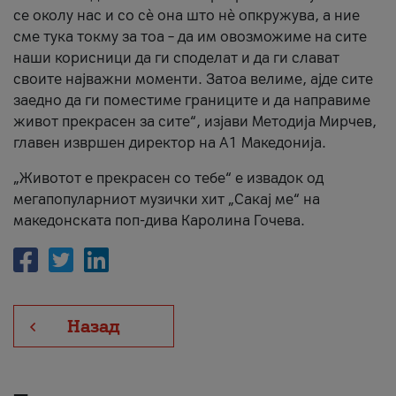
се околу нас и со сè она што нè опкружува, а ние
сме тука токму за тоа – да им овозможиме на сите
наши корисници да ги споделат и да ги слават
своите најважни моменти. Затоа велиме, ајде сите
заедно да ги поместиме границите и да направиме
живот прекрасен за сите“, изјави Методија Мирчев,
главен извршен директор на А1 Македонија.
„Животот е прекрасен со тебе“ е извадок од
мегапопуларниот музички хит „Сакај ме“ на
македонската поп-дива Каролина Гочева.
Назад