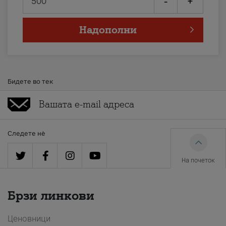
-
+
Надополни
Бидете во тек
Следете нè
На почеток
Брзи линкови
Ценовници