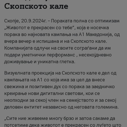
Скопското кале
За нас
Скопје, 20.9.2024г. – Пораката полна со оптимизам
#ПодобарОнлајн
„Животот е прекрасен со тебе“, која е носечка
порака во најновата кампања на А1 Македонија, од
вчера вечер е испишана и на Скопското кале.
Компанијата одлучи на своите сограѓани да им
подари уметнички перформанс , несекојдневно
доживување и уникатна глетка.
Визуелната проекција на Скопското кале е дел од
кампањата на А1 со која има за цел да внесе
свежина и позитивен дух со порака за заедничко
креирање нови дигитални светови, кои се
неопходни за секој член на семејството и за секој
деловен ентитет независно од неговата големина.
„Сите ние живееме многу брзо и затоа сакаме да
потсетиме дека животот е прекрасен со луѓето што