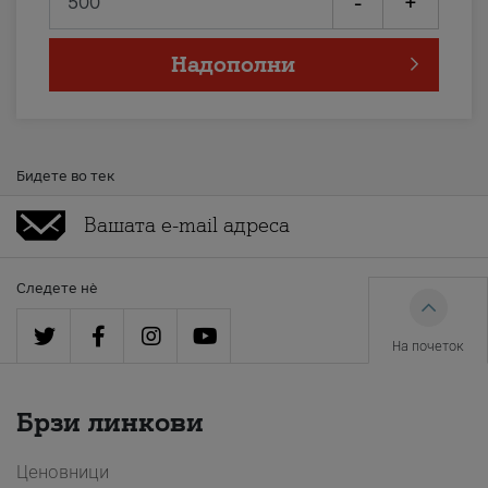
-
+
Надополни
Бидете во тек
Следете нè
На почеток
Брзи линкови
Ценовници