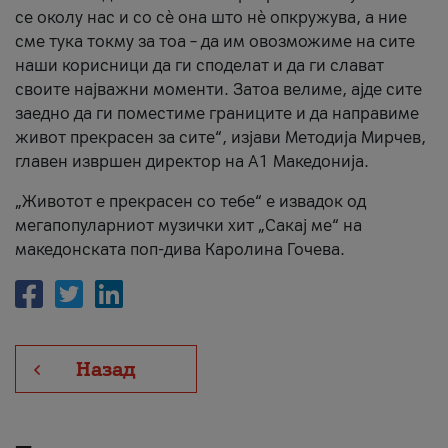
се околу нас и со сè она што нè опкружува, а ние
сме тука токму за тоа – да им овозможиме на сите
наши корисници да ги споделат и да ги слават
своите најважни моменти. Затоа велиме, ајде сите
заедно да ги поместиме границите и да направиме
живот прекрасен за сите“, изјави Методија Мирчев,
главен извршен директор на А1 Македонија.
„Животот е прекрасен со тебе“ е извадок од
мегапопуларниот музички хит „Сакај ме“ на
македонската поп-дива Каролина Гочева.
Назад