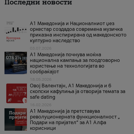
Последни новости
А1 Македонија и Националниот џез
оркестар создадоа современа музичка
приказна инспирирана од македонското
културно наследство
03.07.2026
A1 Македонија почнува моќна
национална кампања за поодговорно
користење на технологијата во
сообраќајот
18.05.2026
Овој Валентајн, A1 Македонија и 6
скопски кафулиња ја отворија темата за
safe dating
16.02.2026
А1 Македонија ја претставува
револуционерната функционалност „
Подари на пријател“ за А1 Алфа
корисници