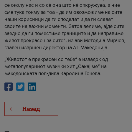
се околу нас и со сè она што нè опкружува, а ние
сме тука токму за тоа – да им овозможиме на сите
наши корисници да ги споделат и да ги слават
своите најважни моменти. Затоа велиме, ајде сите
заедно да ги поместиме границите и да направиме
живот прекрасен за сите“, изјави Методија Мирчев,
главен извршен директор на А1 Македонија.
„Животот е прекрасен со тебе“ е извадок од
мегапопуларниот музички хит „Сакај ме“ на
македонската поп-дива Каролина Гочева.
Назад