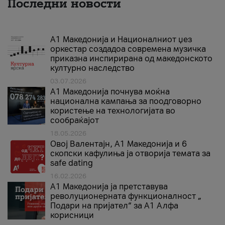
Последни новости
А1 Македонија и Националниот џез
оркестар создадоа современа музичка
приказна инспирирана од македонското
културно наследство
03.07.2026
A1 Македонија почнува моќна
национална кампања за поодговорно
користење на технологијата во
сообраќајот
18.05.2026
Овој Валентајн, A1 Македонија и 6
скопски кафулиња ја отворија темата за
safe dating
16.02.2026
А1 Македонија ја претставува
револуционерната функционалност „
Подари на пријател“ за А1 Алфа
корисници