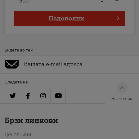
-
+
Надополни
Бидете во тек
Следете нè
На почеток
Брзи линкови
Ценовници