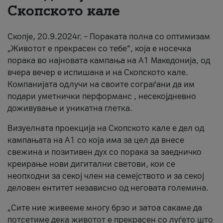
Скопското кале
За нас
Скопје, 20.9.2024г. – Пораката полна со оптимизам
#ПодобарОнлајн
„Животот е прекрасен со тебе“, која е носечка
порака во најновата кампања на А1 Македонија, од
вчера вечер е испишана и на Скопското кале.
Компанијата одлучи на своите сограѓани да им
подари уметнички перформанс , несекојдневно
доживување и уникатна глетка.
Визуелната проекција на Скопското кале е дел од
кампањата на А1 со која има за цел да внесе
свежина и позитивен дух со порака за заедничко
креирање нови дигитални светови, кои се
неопходни за секој член на семејството и за секој
деловен ентитет независно од неговата големина.
„Сите ние живееме многу брзо и затоа сакаме да
потсетиме дека животот е прекрасен со луѓето што