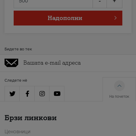
-
+
Надополни
Бидете во тек
Следете нè
На почеток
Брзи линкови
Ценовници