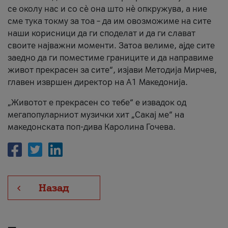
се околу нас и со сè она што нè опкружува, а ние
сме тука токму за тоа – да им овозможиме на сите
наши корисници да ги споделат и да ги слават
своите најважни моменти. Затоа велиме, ајде сите
заедно да ги поместиме границите и да направиме
живот прекрасен за сите“, изјави Методија Мирчев,
главен извршен директор на А1 Македонија.
„Животот е прекрасен со тебе“ е извадок од
мегапопуларниот музички хит „Сакај ме“ на
македонската поп-дива Каролина Гочева.
Назад