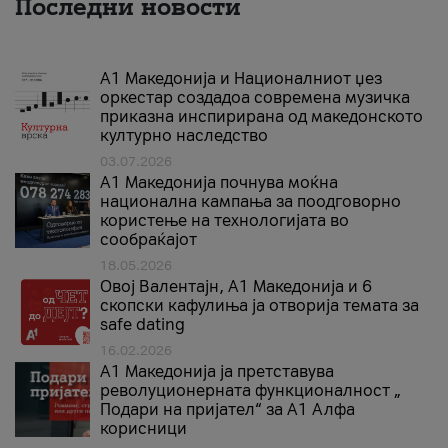
Последни новости
А1 Македонија и Националниот џез
оркестар создадоа современа музичка
приказна инспирирана од македонското
културно наследство
03.07.2026
A1 Македонија почнува моќна
национална кампања за поодговорно
користење на технологијата во
сообраќајот
18.05.2026
Овој Валентајн, A1 Македонија и 6
скопски кафулиња ја отворија темата за
safe dating
16.02.2026
А1 Македонија ја претставува
револуционерната функционалност „
Подари на пријател“ за А1 Алфа
корисници