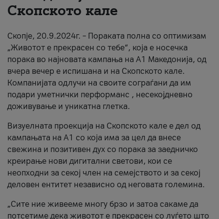
Скопското кале
За нас
Скопје, 20.9.2024г. – Пораката полна со оптимизам
#ПодобарОнлајн
„Животот е прекрасен со тебе“, која е носечка
порака во најновата кампања на А1 Македонија, од
вчера вечер е испишана и на Скопското кале.
Компанијата одлучи на своите сограѓани да им
подари уметнички перформанс , несекојдневно
доживување и уникатна глетка.
Визуелната проекција на Скопското кале е дел од
кампањата на А1 со која има за цел да внесе
свежина и позитивен дух со порака за заедничко
креирање нови дигитални светови, кои се
неопходни за секој член на семејството и за секој
деловен ентитет независно од неговата големина.
„Сите ние живееме многу брзо и затоа сакаме да
потсетиме дека животот е прекрасен со луѓето што