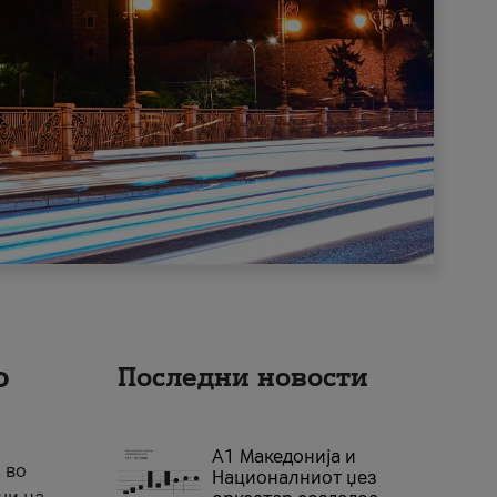
о
Последни новости
А1 Македонија и
 во
Националниот џез