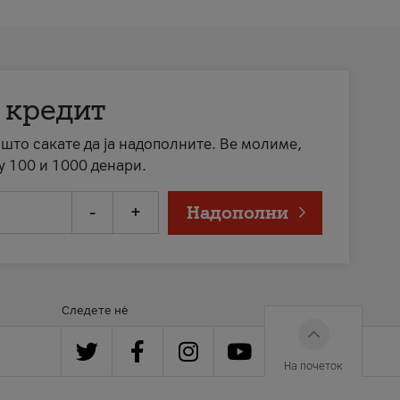
 кредит
а што сакате да ја надополните. Ве молиме,
у 100 и 1000 денари.
-
+
Надополни
Следете нè
На почеток