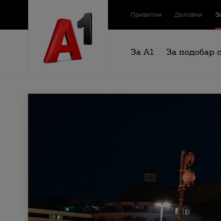
Приватни
Деловни
З
За А1
За подобар 