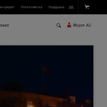
и кредит
Плати сметка
Поддршка
МК
такт
Мојот A1