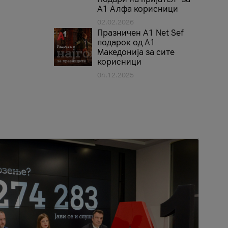
А1 Алфа корисници
02.02.2026
Празничен A1 Net Sеf
подарок од А1
Македонија за сите
корисници
04.12.2025