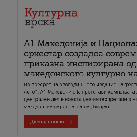
А1 Македонија и Национа
оркестар создадоа совре
приказна инспирирана од
македонското културно н
Во пресрет на овогодишното издание на фест
лето“, А1 Македонија ја претстави кампањата 
централен дел е новата џез-интерпретација н
македонска народна песна „Билјан
Дознај повеќе