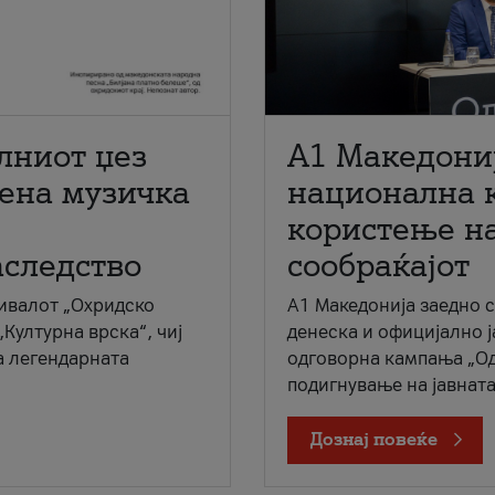
лниот џез
A1 Македони
мена музичка
национална 
користење на
аследство
сообраќајот
ивалот „Охридско
A1 Македонија заедно 
„Културна врска“, чиј
денеска и официјално 
а легендарната
одговорна кампања „Од
подигнување на јавната 
Дознај повеќе