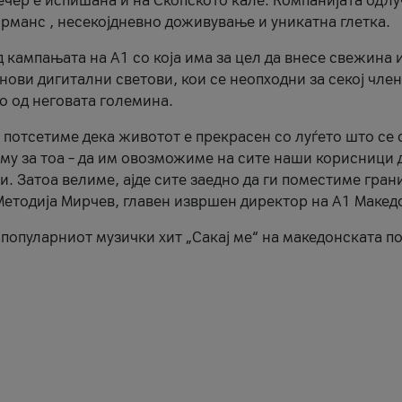
ечер е испишана и на Скопското кале. Компанијата одлу
рманс , несекојдневно доживување и уникатна глетка.
д кампањата на А1 со која има за цел да внесе свежина 
нови дигитални светови, кои се неопходни за секој член
но од неговата големина.
 потсетиме дека животот е прекрасен со луѓето што се 
кму за тоа – да им овозможиме на сите наши корисници 
и. Затоа велиме, ајде сите заедно да ги поместиме гран
Методија Мирчев, главен извршен директор на А1 Макед
апопуларниот музички хит „Сакај ме“ на македонската п