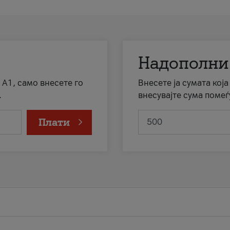
Надополни
 А1, само внесете го
Внесете ја сумата кој
.
внесувајте сума помеѓ
Плати