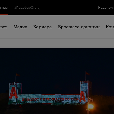
а нас
#ПодобарОнлајн
Надополн
свет
Медиа
Кариера
Броеви за донации
Кон