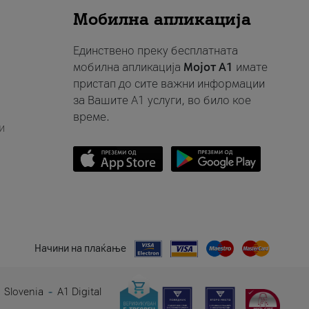
Мобилна апликација
Единствено преку бесплатната
мобилна апликација
Мојот A1
имате
пристап до сите важни информации
за Вашите A1 услуги, во било кое
време.
и
Начини на плаќање
 Slovenia
A1 Digital