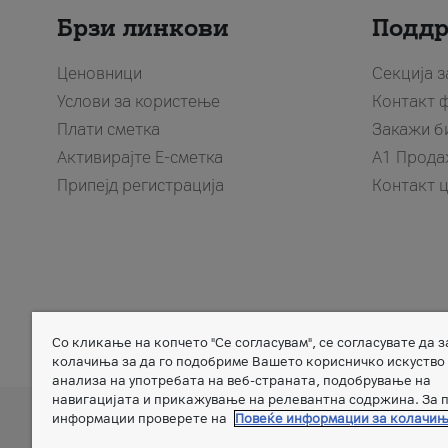
Брзи линкови
Подд
Ценовници
Секција 
Услови за користење
Контакт 
Плати сметка
Закажи б
Активирајте Е-сметка
A1 Прода
Припејд регистрација
Контакт 
Со кликање на копчето "Се согласувам", се согласувате да 
Member of
колачиња за да го подобриме Вашето корисничко искуство
анализа на употребата на веб-страната, подобрување на
навигацијата и прикажување на релевантна содржина. За 
информации проверете на
Повеќе информации за колачи
A
Дознај повеќе за A1 Telekom Austria Group