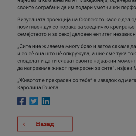
најновата кампања на А1 Македонија, од вчера в
своите сограѓани да им подари уметнички перфо
Визуелната проекција на Скопското кале е дел о
позитивен дух со порака за заедничко креирање 
семејството и за секој деловен ентитет независ
„Сите ние живееме многу брзо и затоа сакаме да
и со сè она што нè опкружува, а ние сме тука то
споделат и да ги слават своите најважни момент
да направиме живот прекрасен за сите“, изјави 
„Животот е прекрасен со тебе“ е извадок од мег
Каролина Гочева.
Назад