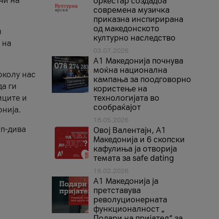
чи на
оркестар создадоа
современа музичка
приказна инспирирана
од македонското
и
културно наследство
 на
03.07.2026
A1 Македонија почнува
моќна национална
околу нас
кампања за поодговорно
да ги
користење на
иците и
технологијата во
сообраќајот
онија.
18.05.2026
оп-дива
Овој Валентајн, A1
Македонија и 6 скопски
кафулиња ја отворија
темата за safe dating
16.02.2026
А1 Македонија ја
претставува
револуционерната
функционалност „
Подари на пријател“ за