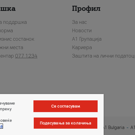
ршка
Профил
за поддршка
За нас
форма
Новости
изнис состанок
А1 Групација
жни места
Кариера
центар
077 1234
Заштита на лични податоц
зачуваме
Се согласувам
 преку
повеќе
Подесувања за колачиња
ња
1 Austria
A1 Croatia
A1 Serbia
A1 Belarus
A1 Bulgaria
A1