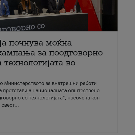
ја почнува моќна
кампања за поодговорно
 технологијата во
со Министерството за внатрешни работи
ја претставија националната општествено
говорно со технологијата“, насочена кон
свест...