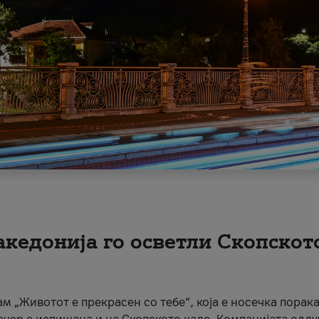
акедонија го осветли Скопскот
ам „Животот е прекрасен со тебе“, која е носечка порака