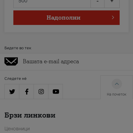
-
+
Надополни
Бидете во тек
Следете нè
На почеток
Брзи линкови
Ценовници