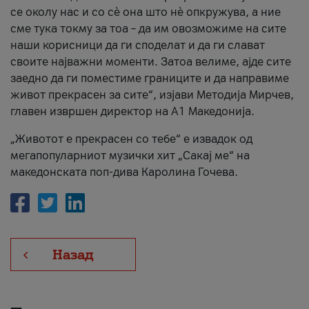
се околу нас и со сè она што нè опкружува, а ние
сме тука токму за тоа – да им овозможиме на сите
наши корисници да ги споделат и да ги слават
своите најважни моменти. Затоа велиме, ајде сите
заедно да ги поместиме границите и да направиме
живот прекрасен за сите“, изјави Методија Мирчев,
главен извршен директор на А1 Македонија.
„Животот е прекрасен со тебе“ е извадок од
мегапопуларниот музички хит „Сакај ме“ на
македонската поп-дива Каролина Гочева.
Назад