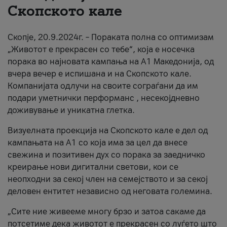
Скопското кале
За нас
Скопје, 20.9.2024г. – Пораката полна со оптимизам
#ПодобарОнлајн
„Животот е прекрасен со тебе“, која е носечка
порака во најновата кампања на А1 Македонија, од
вчера вечер е испишана и на Скопското кале.
Компанијата одлучи на своите сограѓани да им
подари уметнички перформанс , несекојдневно
доживување и уникатна глетка.
Визуелната проекција на Скопското кале е дел од
кампањата на А1 со која има за цел да внесе
свежина и позитивен дух со порака за заедничко
креирање нови дигитални светови, кои се
неопходни за секој член на семејството и за секој
деловен ентитет независно од неговата големина.
„Сите ние живееме многу брзо и затоа сакаме да
потсетиме дека животот е прекрасен со луѓето што