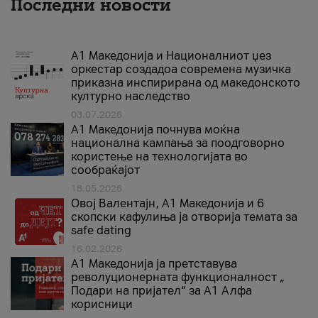
Последни новости
А1 Македонија и Националниот џез
оркестар создадоа современа музичка
приказна инспирирана од македонското
културно наследство
03.07.2026
A1 Македонија почнува моќна
национална кампања за поодговорно
користење на технологијата во
сообраќајот
18.05.2026
Овој Валентајн, A1 Македонија и 6
скопски кафулиња ја отворија темата за
safe dating
16.02.2026
А1 Македонија ја претставува
револуционерната функционалност „
Подари на пријател“ за А1 Алфа
корисници