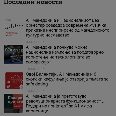
Последни новости
А1 Македонија и Националниот џез
оркестар создадоа современа музичка
приказна инспирирана од македонското
културно наследство
03.07.2026
A1 Македонија почнува моќна
национална кампања за поодговорно
користење на технологијата во
сообраќајот
18.05.2026
Овој Валентајн, A1 Македонија и 6
скопски кафулиња ја отворија темата за
safe dating
16.02.2026
А1 Македонија ја претставува
револуционерната функционалност „
Подари на пријател“ за А1 Алфа
корисници