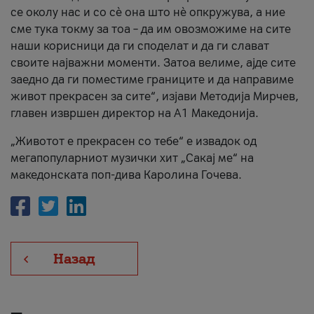
се околу нас и со сè она што нè опкружува, а ние
сме тука токму за тоа – да им овозможиме на сите
наши корисници да ги споделат и да ги слават
своите најважни моменти. Затоа велиме, ајде сите
заедно да ги поместиме границите и да направиме
живот прекрасен за сите“, изјави Методија Мирчев,
главен извршен директор на А1 Македонија.
„Животот е прекрасен со тебе“ е извадок од
мегапопуларниот музички хит „Сакај ме“ на
македонската поп-дива Каролина Гочева.
Назад