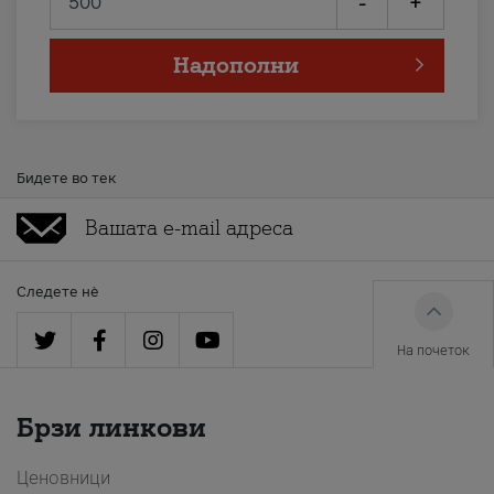
-
+
Надополни
Бидете во тек
Следете нè
На почеток
Брзи линкови
Ценовници