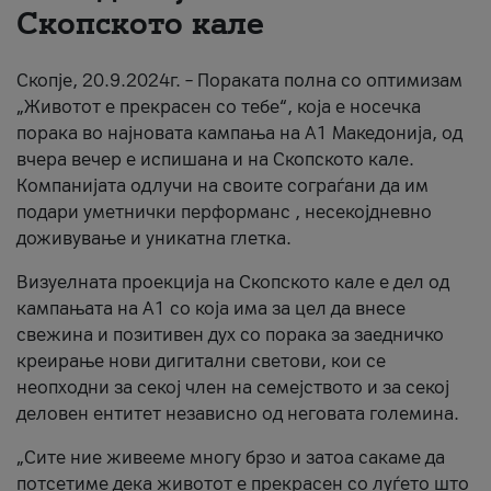
Скопското кале
За нас
Скопје, 20.9.2024г. – Пораката полна со оптимизам
#ПодобарОнлајн
„Животот е прекрасен со тебе“, која е носечка
порака во најновата кампања на А1 Македонија, од
вчера вечер е испишана и на Скопското кале.
Компанијата одлучи на своите сограѓани да им
подари уметнички перформанс , несекојдневно
доживување и уникатна глетка.
Визуелната проекција на Скопското кале е дел од
кампањата на А1 со која има за цел да внесе
свежина и позитивен дух со порака за заедничко
креирање нови дигитални светови, кои се
неопходни за секој член на семејството и за секој
деловен ентитет независно од неговата големина.
„Сите ние живееме многу брзо и затоа сакаме да
потсетиме дека животот е прекрасен со луѓето што