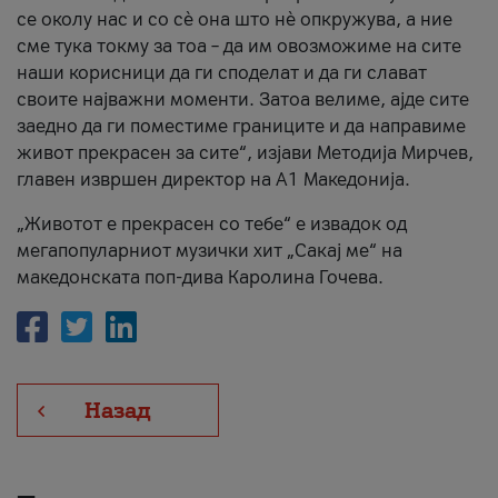
се околу нас и со сè она што нè опкружува, а ние
сме тука токму за тоа – да им овозможиме на сите
наши корисници да ги споделат и да ги слават
своите најважни моменти. Затоа велиме, ајде сите
заедно да ги поместиме границите и да направиме
живот прекрасен за сите“, изјави Методија Мирчев,
главен извршен директор на А1 Македонија.
„Животот е прекрасен со тебе“ е извадок од
мегапопуларниот музички хит „Сакај ме“ на
македонската поп-дива Каролина Гочева.
Назад