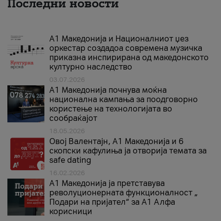
Последни новости
А1 Македонија и Националниот џез
оркестар создадоа современа музичка
приказна инспирирана од македонското
културно наследство
03.07.2026
A1 Македонија почнува моќна
национална кампања за поодговорно
користење на технологијата во
сообраќајот
18.05.2026
Овој Валентајн, A1 Македонија и 6
скопски кафулиња ја отворија темата за
safe dating
16.02.2026
А1 Македонија ја претставува
револуционерната функционалност „
Подари на пријател“ за А1 Алфа
корисници