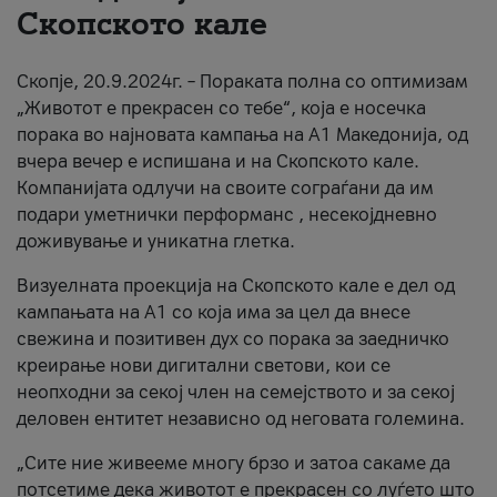
Скопското кале
За нас
Скопје, 20.9.2024г. – Пораката полна со оптимизам
#ПодобарОнлајн
„Животот е прекрасен со тебе“, која е носечка
порака во најновата кампања на А1 Македонија, од
вчера вечер е испишана и на Скопското кале.
Компанијата одлучи на своите сограѓани да им
подари уметнички перформанс , несекојдневно
доживување и уникатна глетка.
Визуелната проекција на Скопското кале е дел од
кампањата на А1 со која има за цел да внесе
свежина и позитивен дух со порака за заедничко
креирање нови дигитални светови, кои се
неопходни за секој член на семејството и за секој
деловен ентитет независно од неговата големина.
„Сите ние живееме многу брзо и затоа сакаме да
потсетиме дека животот е прекрасен со луѓето што