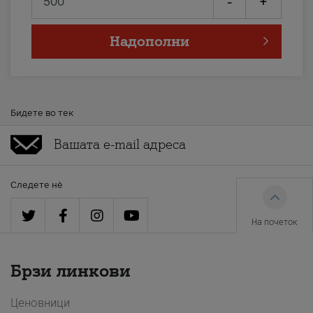
-
+
Надополни
Бидете во тек
Следете нè
На почеток
Брзи линкови
Ценовници