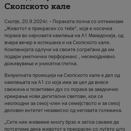
Скопското кале
За нас
Скопје, 20.9.2024г. – Пораката полна со оптимизам
#ПодобарОнлајн
„Животот е прекрасен со тебе“, која е носечка
порака во најновата кампања на А1 Македонија, од
вчера вечер е испишана и на Скопското кале.
Компанијата одлучи на своите сограѓани да им
подари уметнички перформанс , несекојдневно
доживување и уникатна глетка.
Визуелната проекција на Скопското кале е дел од
кампањата на А1 со која има за цел да внесе
свежина и позитивен дух со порака за заедничко
креирање нови дигитални светови, кои се
неопходни за секој член на семејството и за секој
деловен ентитет независно од неговата големина.
„Сите ние живееме многу брзо и затоа сакаме да
потсетиме дека животот е прекрасен со луѓето што