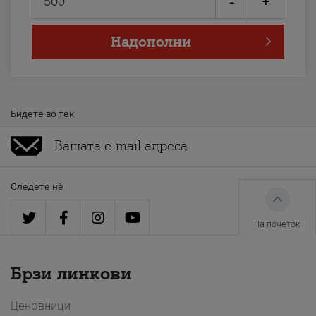
-
+
Надополни
Бидете во тек
Следете нè
На почеток
Брзи линкови
Ценовници