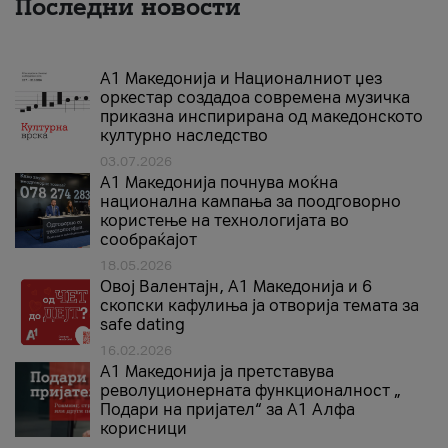
Последни новости
А1 Македонија и Националниот џез
оркестар создадоа современа музичка
приказна инспирирана од македонското
културно наследство
03.07.2026
A1 Македонија почнува моќна
национална кампања за поодговорно
користење на технологијата во
сообраќајот
18.05.2026
Овој Валентајн, A1 Македонија и 6
скопски кафулиња ја отворија темата за
safe dating
16.02.2026
А1 Македонија ја претставува
револуционерната функционалност „
Подари на пријател“ за А1 Алфа
корисници