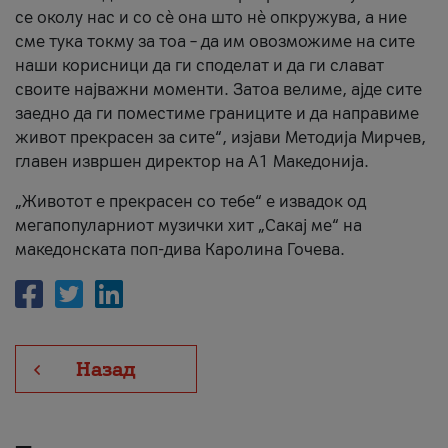
се околу нас и со сè она што нè опкружува, а ние
сме тука токму за тоа – да им овозможиме на сите
наши корисници да ги споделат и да ги слават
своите најважни моменти. Затоа велиме, ајде сите
заедно да ги поместиме границите и да направиме
живот прекрасен за сите“, изјави Методија Мирчев,
главен извршен директор на А1 Македонија.
„Животот е прекрасен со тебе“ е извадок од
мегапопуларниот музички хит „Сакај ме“ на
македонската поп-дива Каролина Гочева.
Назад