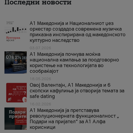
Последни новости
А1 Македонија и Националниот џез
оркестар создадоа современа музичка
приказна инспирирана од македонското
културно наследство
03.07.2026
A1 Македонија почнува моќна
национална кампања за поодговорно
користење на технологијата во
сообраќајот
18.05.2026
Овој Валентајн, A1 Македонија и 6
скопски кафулиња ја отворија темата за
safe dating
16.02.2026
А1 Македонија ја претставува
револуционерната функционалност „
Подари на пријател“ за А1 Алфа
корисници