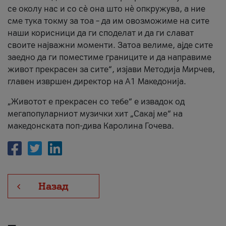
се околу нас и со сè она што нè опкружува, а ние
сме тука токму за тоа – да им овозможиме на сите
наши корисници да ги споделат и да ги слават
своите најважни моменти. Затоа велиме, ајде сите
заедно да ги поместиме границите и да направиме
живот прекрасен за сите“, изјави Методија Мирчев,
главен извршен директор на А1 Македонија.
„Животот е прекрасен со тебе“ е извадок од
мегапопуларниот музички хит „Сакај ме“ на
македонската поп-дива Каролина Гочева.
Назад