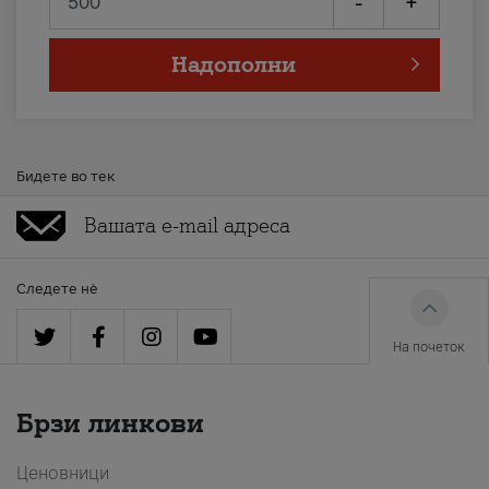
-
+
Надополни
Бидете во тек
Следете нè
На почеток
Брзи линкови
Ценовници