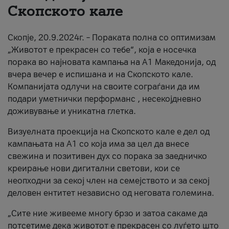
Скопското кале
За нас
Скопје, 20.9.2024г. – Пораката полна со оптимизам
#ПодобарОнлајн
„Животот е прекрасен со тебе“, која е носечка
порака во најновата кампања на А1 Македонија, од
вчера вечер е испишана и на Скопското кале.
Компанијата одлучи на своите сограѓани да им
подари уметнички перформанс , несекојдневно
доживување и уникатна глетка.
Визуелната проекција на Скопското кале е дел од
кампањата на А1 со која има за цел да внесе
свежина и позитивен дух со порака за заедничко
креирање нови дигитални светови, кои се
неопходни за секој член на семејството и за секој
деловен ентитет независно од неговата големина.
„Сите ние живееме многу брзо и затоа сакаме да
потсетиме дека животот е прекрасен со луѓето што