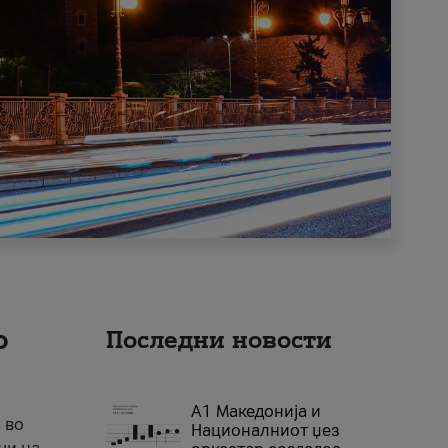
о
Последни новости
А1 Македонија и
 во
Националниот џез