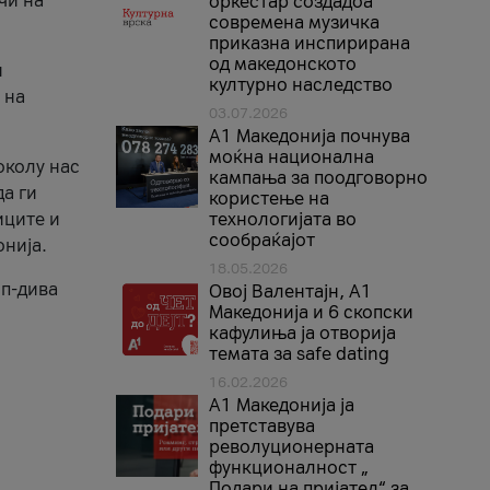
чи на
оркестар создадоа
современа музичка
приказна инспирирана
од македонското
и
културно наследство
 на
03.07.2026
A1 Македонија почнува
моќна национална
околу нас
кампања за поодговорно
да ги
користење на
иците и
технологијата во
сообраќајот
онија.
18.05.2026
оп-дива
Овој Валентајн, A1
Македонија и 6 скопски
кафулиња ја отворија
темата за safe dating
16.02.2026
А1 Македонија ја
претставува
револуционерната
функционалност „
Подари на пријател“ за