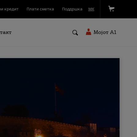
и кредит
Плати сметка
Поддршка
МК
такт
Мојот A1