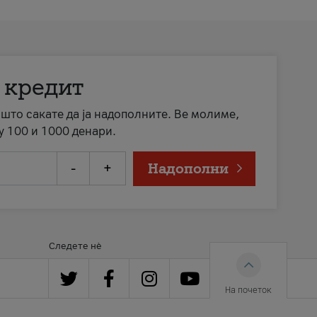
 кредит
а што сакате да ја надополните. Ве молиме,
у 100 и 1000 денари.
-
+
Надополни
Следете нè
На почеток