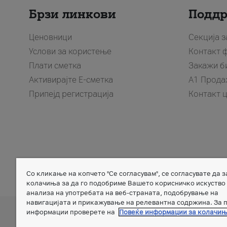
Брзи линкови
Подд
Ценовници
Секција 
Услови за користење
Контакт 
Плати сметка
Закажи б
Активирајте Е-сметка
A1 Прода
Припејд регистрација
Контакт 
Со кликање на копчето "Се согласувам", се согласувате да 
Member of
колачиња за да го подобриме Вашето корисничко искуство
анализа на употребата на веб-страната, подобрување на
навигацијата и прикажување на релевантна содржина. За 
информации проверете на
Повеќе информации за колачи
A
Дознај повеќе за A1 Telekom Austria Group