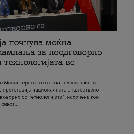
ја почнува моќна
кампања за поодговорно
 технологијата во
со Министерството за внатрешни работи
ја претставија националната општествено
говорно со технологијата“, насочена кон
свест...