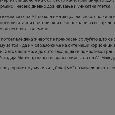
ечер е испишана и на Скопското кале. Компанијата одлу
рманс , несекојдневно доживување и уникатна глетка.
д кампањата на А1 со која има за цел да внесе свежина 
нови дигитални светови, кои се неопходни за секој член
но од неговата големина.
 потсетиме дека животот е прекрасен со луѓето што се 
кму за тоа – да им овозможиме на сите наши корисници 
и. Затоа велиме, ајде сите заедно да ги поместиме гран
Методија Мирчев, главен извршен директор на А1 Макед
апопуларниот музички хит „Сакај ме“ на македонската п