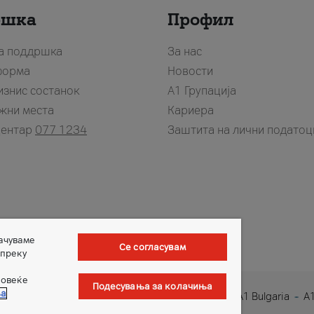
ршка
Профил
за поддршка
За нас
форма
Новости
изнис состанок
А1 Групација
жни места
Кариера
центар
077 1234
Заштита на лични податоц
зачуваме
Се согласувам
 преку
повеќе
Подесувања за колачиња
ња
1 Austria
A1 Croatia
A1 Serbia
A1 Belarus
A1 Bulgaria
A1