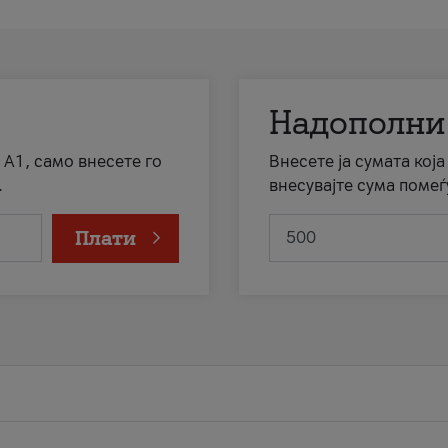
Надополни
 А1, само внесете го
Внесете ја сумата кој
.
внесувајте сума помеѓ
Плати