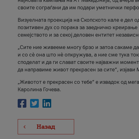
најновата кампања на А1 Македонија, од вчера в
своите сограѓани да им подари уметнички перфо
Визуелната проекција на Скопското кале е дел о
позитивен дух со порака за заедничко креирање 
семејството и за секој деловен ентитет независ
„Сите ние живееме многу брзо и затоа сакаме да
и со сè она што нè опкружува, а ние сме тука то
споделат и да ги слават своите најважни момент
да направиме живот прекрасен за сите“, изјави 
„Животот е прекрасен со тебе“ е извадок од мег
Каролина Гочева.
Назад