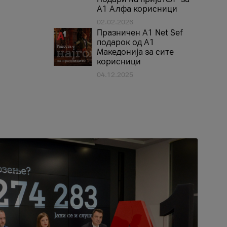
А1 Алфа корисници
02.02.2026
Празничен A1 Net Sеf
подарок од А1
Македонија за сите
корисници
04.12.2025