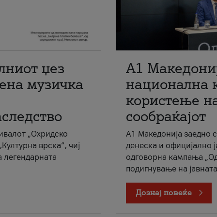
лниот џез
A1 Македони
мена музичка
национална 
користење на
аследство
сообраќајот
ивалот „Охридско
A1 Македонија заедно 
„Културна врска“, чиј
денеска и официјално 
а легендарната
одговорна кампања „Од
подигнување на јавната 
Дознај повеќе