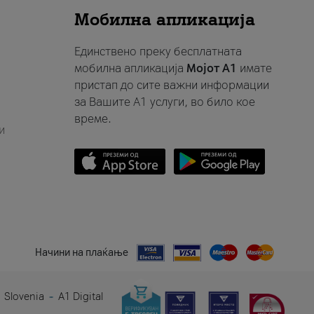
Мобилна апликација
Единствено преку бесплатната
мобилна апликација
Мојот A1
имате
пристап до сите важни информации
за Вашите A1 услуги, во било кое
време.
и
Начини на плаќање
 Slovenia
A1 Digital