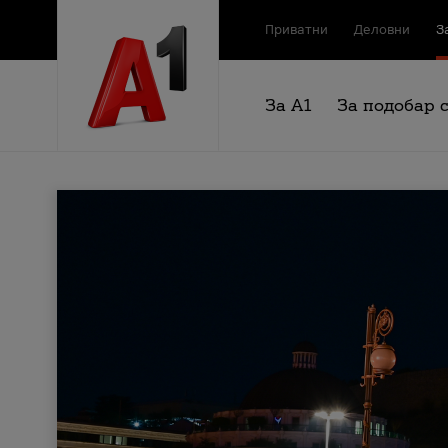
Приватни
Деловни
З
За А1
За подобар 