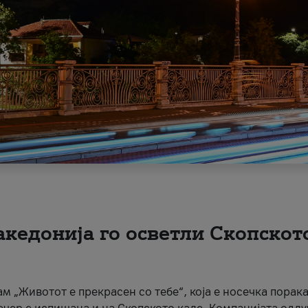
акедонија го осветли Скопскот
ам „Животот е прекрасен со тебе“, која е носечка порака