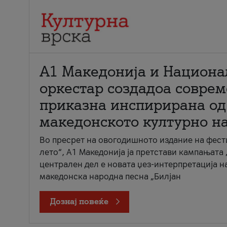
А1 Македонија и Национа
оркестар создадоа совре
приказна инспирирана од
македонското културно н
Во пресрет на овогодишното издание на фест
лето“, А1 Македонија ја претстави кампањата 
централен дел е новата џез-интерпретација н
македонска народна песна „Билјан
Дознај повеќе