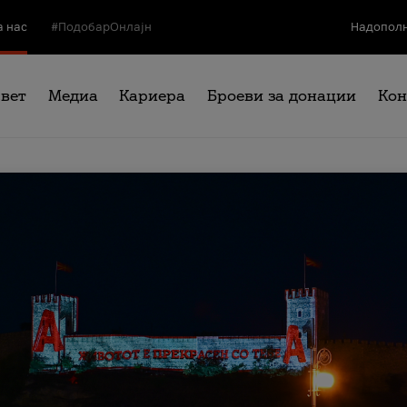
а нас
#ПодобарОнлајн
Надополн
свет
Медиа
Кариера
Броеви за донации
Кон