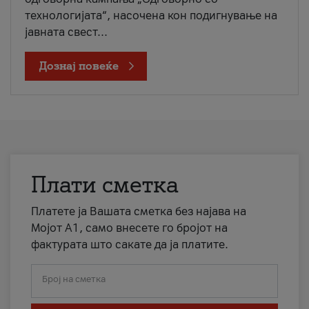
технологијата“, насочена кон подигнување на
јавната свест...
Дознај повеќе
Плати сметка
Платете ја Вашата сметка без најава на
Мојот А1, само внесете го бројот на
фактурата што сакате да ја платите.
Број на сметка