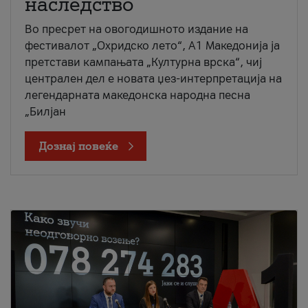
наследство
Во пресрет на овогодишното издание на
фестивалот „Охридско лето“, А1 Македонија ја
претстави кампањата „Културна врска“, чиј
централен дел е новата џез-интерпретација на
легендарната македонска народна песна
„Билјан
Дознај повеќе