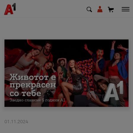
МК
EN
SQ
Приватни
Деловни
Поддршка
Надополни кредит
01.11.2024
Плати сметка