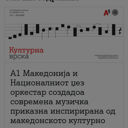
А1 Македонија и
Националниот џез
оркестар создадоа
современа музичка
приказна инспирирана од
македонското културно