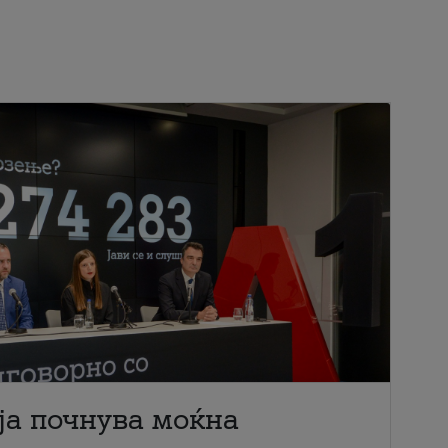
ја почнува моќна