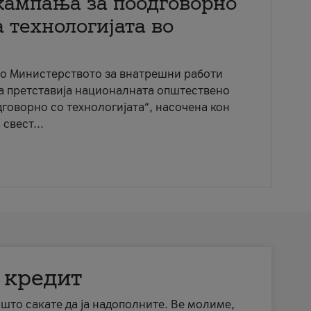
кампања за поодговорно
 технологијата во
со Министерството за внатрешни работи
ја претставија националната општествено
говорно со технологијата“, насочена кон
свест...
 кредит
а што сакате да ја надополните. Ве молиме,