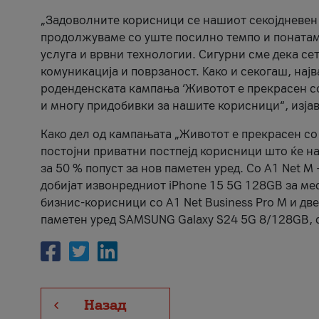
„Задоволните корисници се нашиот секојдневен п
продолжуваме со уште посилно темпо и понатам
услуга и врвни технологии. Сигурни сме дека се
комуникација и поврзаност. Kако и секогаш, нај
роденденската кампања ‘Животот е прекрасен со 
и многу придобивки за нашите корисници“, изја
Како дел од кампањата „Животот е прекрасен со 
постојни приватни постпејд корисници што ќе н
за 50 % попуст за нов паметен уред. Со А1 Net M
добијат извонредниот iPhone 15 5G 128GB за мес
бизнис-корисници со А1 Net Business Pro M и дв
паметен уред SAMSUNG Galaxy S24 5G 8/128GB, с
Назад