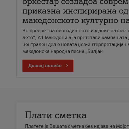
оркестар создадоа совре
приказна инспирирана од
македонското културно н
Во пресрет на овогодишното издание на фест
лето“, А1 Македонија ја претстави кампањата 
централен дел е новата џез-интерпретација н
македонска народна песна „Билјан
Дознај повеќе
Плати сметка
Платете ја Вашата сметка без најава на Мојот