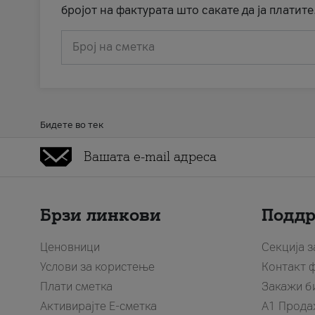
бројот на фактурата што сакате да ја платите
Број на сметка
Бидете во тек
Брзи линкови
Подд
Ценовници
Секција 
Услови за користење
Контакт 
Плати сметка
Закажи б
Активирајте Е-сметка
A1 Прода