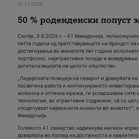
01.11.2024
50 % роденденски попуст з
Скопје, 3.9.2024 г. – А1 Македонија, телекомуни
петта година од претставувањето на брендот на 
достигнувања во минатите пет години исполнети
портфолио, најатрактивни понуди и воведување 
дигитализацијата на целото општество.
„Лидерската позиција на пазарот и довербата на
посветена работа и континуираното инвестирањ
мобилна и оптичка мрежа, ги усовршивме сите 
технологии, во атрактивни содржини, сè со цел
споделуваат најважните моменти во животот“, и
Македонија.
Големото А1 семејство надминува милион корисн
довербата во поглед на достапноста и квалитетот