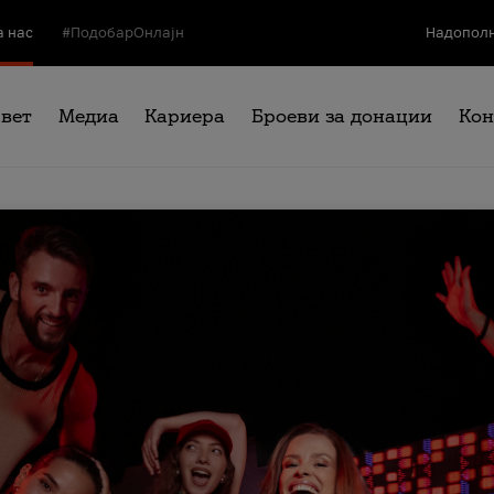
а нас
#ПодобарОнлајн
Надополн
свет
Медиа
Кариера
Броеви за донации
Кон