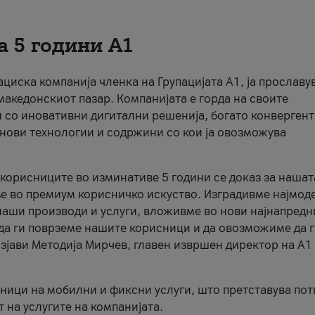
а 5 години А1
кациска компанија членка на Групацијата А1, ја прославу
македонскиот пазар. Компанијата е горда на своите
 со иновативни дигитални решенија, богато конверген
нови технологии и содржини со кои ја овозможува
 корисниците во изминативе 5 години се доказ за нашат
е во премиум корисничко искуство. Изградивме најмод
наши производи и услуги, вложивме во нови најнапредн
 да ги поврземе нашите корисници и да овозможиме да 
зјави Методија Мирчев, главен извршен директор на А1
ици на мобилни и фиксни услуги, што претставува пот
 на услугите на компанијата.