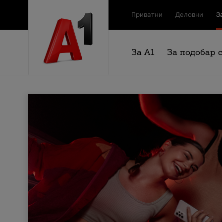
Приватни
Деловни
З
За А1
За подобар 