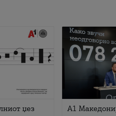
лниот џез
A1 Македони