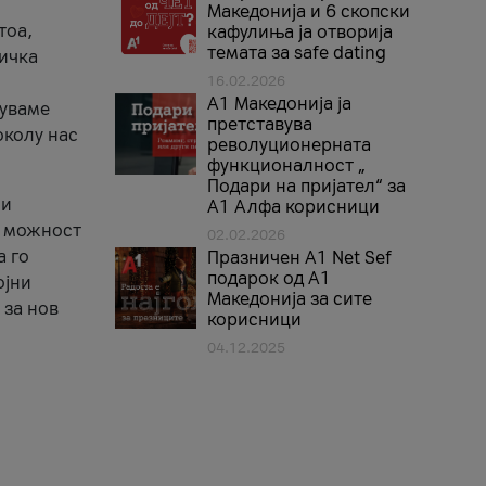
Македонија и 6 скопски
тоа,
кафулиња ја отворија
темата за safe dating
ничка
16.02.2026
А1 Македонија ја
нуваме
претставува
околу нас
револуционерната
функционалност „
Подари на пријател“ за
 и
А1 Алфа корисници
а можност
02.02.2026
а го
Празничен A1 Net Sеf
подарок од А1
ојни
Македонија за сите
 за нов
корисници
04.12.2025