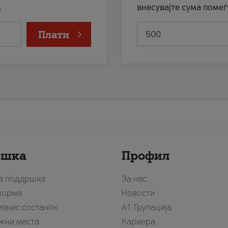
.
внесувајте сума помеѓ
Плати
ршка
Профил
за поддршка
За нас
форма
Новости
изнис состанок
А1 Групација
жни места
Кариера