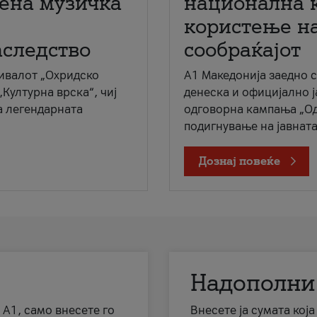
мена музичка
национална 
користење на
аследство
сообраќајот
ивалот „Охридско
A1 Македонија заедно 
„Културна врска“, чиј
денеска и официјално 
а легендарната
одговорна кампања „Од
подигнување на јавната 
Дознај повеќе
Надополни
 А1, само внесете го
Внесете ја сумата кој