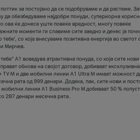
оттик за постојано да се подобруваме и да растеме. За
у да обезбедуваме најдобри понуди, супериорна корис
то ова ќе донесе уште повеќе вредност, многу повеќе
важните моменти ги славиме сите заедно и денес ја поч
тебе’, со која внесуваме позитивна енергија во светот 
ви Мирчев.
тебе“ А1 воведува атрактивна понуда, со која сите нови
аправат обнова на својот договор, добиваат ексклузивн
 + TV M и две мобилни линии A1 Ultra M имаат можност д
ечна рата од 999 денари. Додека, пак, сите нови и пост
е мобилни линии А1 Business Pro М добиваат 50 % попуст
о 287 денари месечна рата.