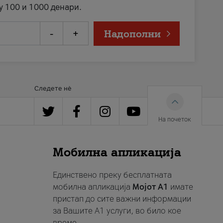
у 100 и 1000 денари.
-
+
Надополни
Следете нè
На почеток
Мобилна апликација
Единствено преку бесплатната
мобилна апликација
Мојот A1
имате
пристап до сите важни информации
за Вашите A1 услуги, во било кое
време.