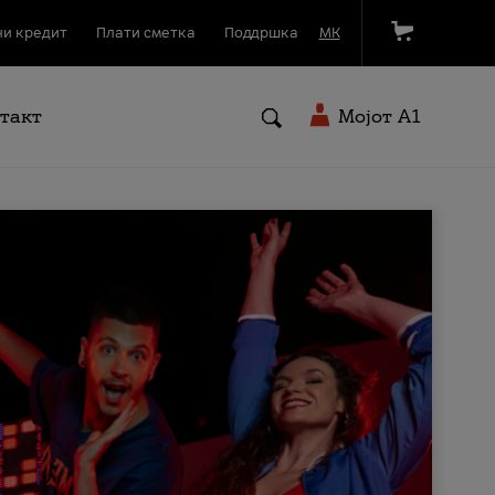
и кредит
Плати сметка
Поддршка
МК
такт
Мојот A1