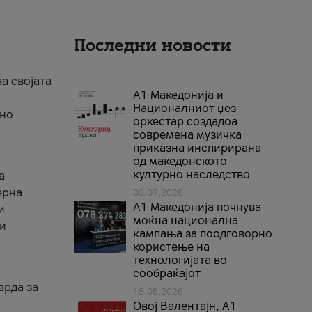
Последни новости
ва својата
А1 Македонија и
Националниот џез
тно
оркестар создадоа
современа музичка
приказна инспирирана
од македонското
културно наследство
а
ерна
03.07.2026
A1 Македонија почнува
и
моќна национална
ги
кампања за поодговорно
користење на
технологијата во
сообраќајот
врда за
18.05.2026
Овој Валентајн, A1