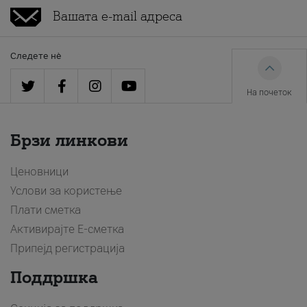
Следете нè
На почеток
Брзи линкови
Ценовници
Услови за користење
Плати сметка
Активирајте Е-сметка
Припејд регистрација
Поддршка