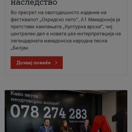
наследство
Во пресрет на овогодишното издание на
фестивалот „Охридско лето“, А1 Македонија ја
претстави кампањата „Културна врска“, чиј
централен дел е новата џез-интерпретација на
легендарната македонска народна песна
„Билјан
Дознај повеќе