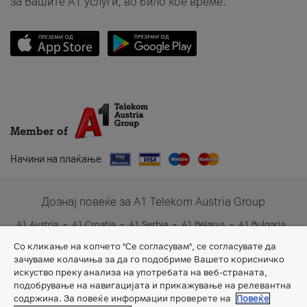
за Вашите A1 услуги, во било кое време.
Member of
Начини на плаќање
Дознај повеќе за A1 Telekom Austria Group
A1 Austria
A1 Croatia
A1 Serbia
A1 Belarus
A1 Bulgaria
A1 Slovenia
A1 Digital
Со кликање на копчето "Се согласувам", се согласувате да
зачуваме колачиња за да го подобриме Вашето корисничко
искуство преку анализа на употребата на веб-страната,
подобрување на навигацијата и прикажување на релевантна
содржина. За повеќе информации проверете на
Повеќе