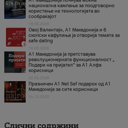
A1 Македонија почнува моќна
национална кампања за поодговорно
користење на технологијата во
сообраќајот
18.05.2026
Овој Валентајн, A1 Македонија и 6
скопски кафулиња ја отворија темата за
safe dating
16.02.2026
А1 Македонија ја претставува
револуционерната функционалност „
Подари на пријател“ за А1 Алфа
корисници
02.02.2026
Празничен A1 Net Sеf подарок од А1
Македонија за сите корисници
04.12.2025
Слични содржини