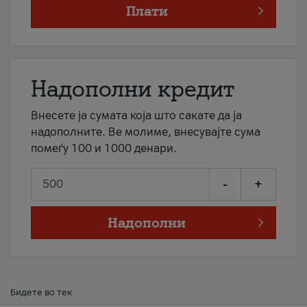
Плати
Надополни кредит
Внесете ја сумата која што сакате да ја
надополните. Ве молиме, внесувајте сума
помеѓу 100 и 1000 денари.
-
+
Надополни
Бидете во тек