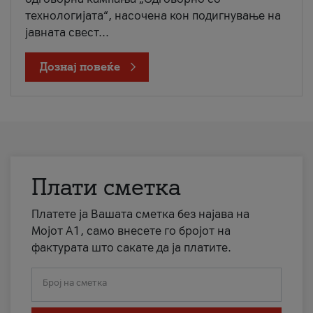
технологијата“, насочена кон подигнување на
јавната свест...
Дознај повеќе
Плати сметка
Платете ја Вашата сметка без најава на
Мојот А1, само внесете го бројот на
фактурата што сакате да ја платите.
Број на сметка