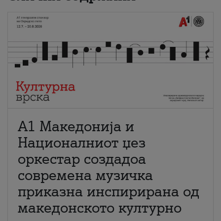
А1 Македонија и
Националниот џез
оркестар создадоа
современа музичка
приказна инспирирана од
македонското културно