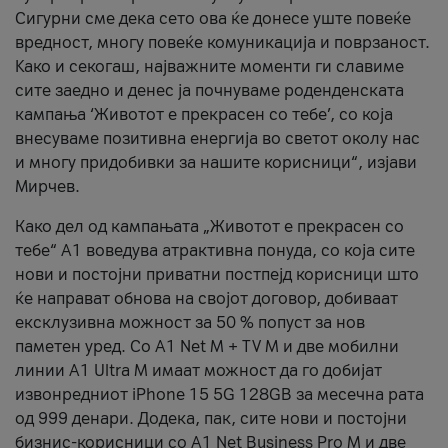
Сигурни сме дека сето ова ќе донесе уште повеќе
вредност, многу повеќе комуникација и поврзаност.
Kако и секогаш, најважните моменти ги славиме
сите заедно и денес ја почнуваме роденденската
кампања ‘Животот е прекрасен со тебе’, со која
внесуваме позитивна енергија во светот околу нас
и многу придобивки за нашите корисници“, изјави
Мирчев.
Како дел од кампањата „Животот е прекрасен со
тебе“ А1 воведува атрактивна понуда, со која сите
нови и постојни приватни постпејд корисници што
ќе направат обнова на својот договор, добиваат
ексклузивна можност за 50 % попуст за нов
паметен уред. Со А1 Net M + TV M и две мобилни
линии A1 Ultra M имаат можност да го добијат
извонредниот iPhone 15 5G 128GB за месечна рата
од 999 денари. Додека, пак, сите нови и постојни
бизнис-корисници со А1 Net Business Pro M и две