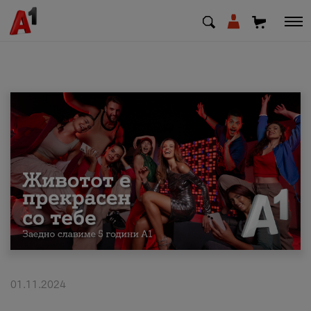
МК
EN
SQ
Приватни
Деловни
Поддршка
Надополни кредит
01.11.2024
Плати сметка