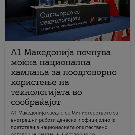
A1 Македонија почнува
моќна национална
кампања за поодговорно
користење на
технологијата во
сообраќајот
A1 Македонија заедно со Министерството за
внатрешни работи денеска и официјално ја
претставија националната општествено
одговорна кампања „Одговорно со