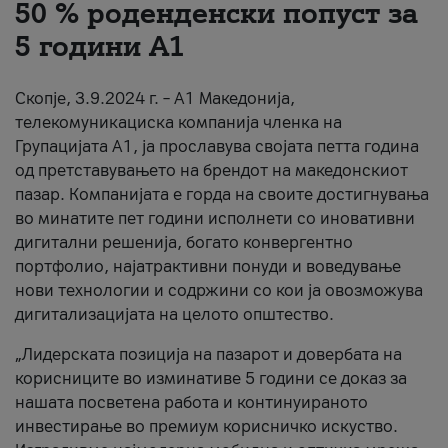
50 % роденденски попуст за
За нас
5 години А1
#ПодобарОнлајн
Скопје, 3.9.2024 г. – А1 Македонија,
телекомуникациска компанија членка на
Групацијата А1, ја прославува својата петта година
од претставувањето на брендот на македонскиот
пазар. Компанијата е горда на своите достигнувања
во минатите пет години исполнети со иновативни
дигитални решенија, богато конвергентно
портфолио, најатрактивни понуди и воведување
нови технологии и содржини со кои ја овозможува
дигитализацијата на целото општество.
„Лидерската позиција на пазарот и довербата на
корисниците во изминативе 5 години се доказ за
нашата посветена работа и континуираното
инвестирање во премиум корисничко искуство.