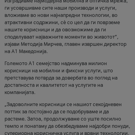
Изградивме најмодерна мобилна и оптичка мрежа,
ги усовршивме сите наши производи и услуги,
вложивме во нови најнапредни технологии, во
атрактивни содржини, сè со цел да ги поврземе
нашите корисници и да овозможиме да ги
споделуваат најважните моменти во животот“,
изјави Методија Мирчев, главен извршен директор
на А1 Македонија.
Големото А1 семејство надминува милион
корисници на мобилни и фиксни услуги, што
претставува потврда за довербата во поглед на
достапноста и квалитетот на услугите на
компанијата.
„Задоволните корисници се нашиот секојдневен
поттик за постојано да се подобруваме и да
растеме. Затоа, продолжуваме со уште посилно
темпо и понатаму да обезбедуваме најдобри понуди,
супериорна корисничка услуга и врвни технологии.