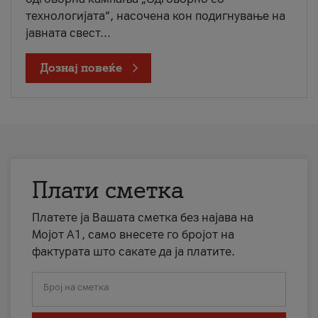
технологијата“, насочена кон подигнување на
јавната свест...
Дознај повеќе
Плати сметка
Платете ја Вашата сметка без најава на
Мојот А1, само внесете го бројот на
фактурата што сакате да ја платите.
Број на сметка