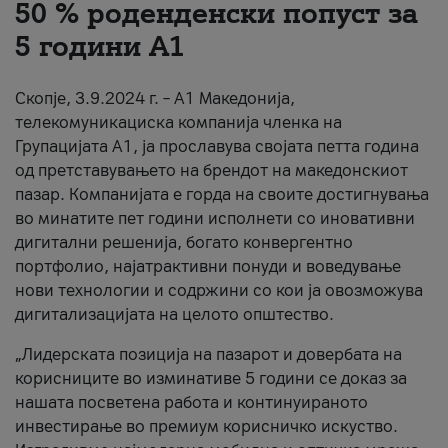
50 % роденденски попуст за
За нас
5 години А1
#ПодобарОнлајн
Скопје, 3.9.2024 г. – А1 Македонија,
телекомуникациска компанија членка на
Групацијата А1, ја прославува својата петта година
од претставувањето на брендот на македонскиот
пазар. Компанијата е горда на своите достигнувања
во минатите пет години исполнети со иновативни
дигитални решенија, богато конвергентно
портфолио, најатрактивни понуди и воведување
нови технологии и содржини со кои ја овозможува
дигитализацијата на целото општество.
„Лидерската позиција на пазарот и довербата на
корисниците во изминативе 5 години се доказ за
нашата посветена работа и континуираното
инвестирање во премиум корисничко искуство.