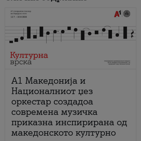
А1 Македонија и
Националниот џез
оркестар создадоа
современа музичка
приказна инспирирана од
македонското културно