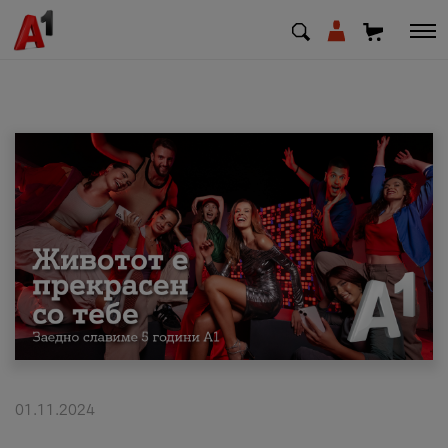
МК
EN
SQ
Приватни
Деловни
Поддршка
Надополни кредит
01.11.2024
Плати сметка