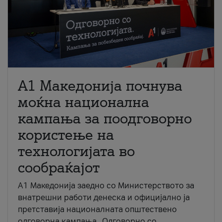
A1 Македонија почнува
моќна национална
кампања за поодговорно
користење на
технологијата во
сообраќајот
A1 Македонија заедно со Министерството за
внатрешни работи денеска и официјално ја
претставија националната општествено
одговорна кампања „Одговорно со