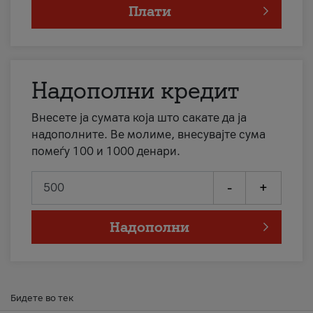
Плати
Надополни кредит
Внесете ја сумата која што сакате да ја
надополните. Ве молиме, внесувајте сума
помеѓу 100 и 1000 денари.
-
+
Надополни
Бидете во тек