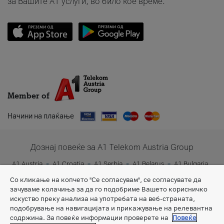
за Вашите A1 услуги, во било кое време.
Member of
Начини на плаќање
Дознај повеќе за A1 Telekom Austria Group
A1 Austria
A1 Croatia
A1 Serbia
A1 Belarus
A1 Bulgaria
A1 Slovenia
A1 Digital
Со кликање на копчето "Се согласувам", се согласувате да
зачуваме колачиња за да го подобриме Вашето корисничко
искуство преку анализа на употребата на веб-страната,
подобрување на навигацијата и прикажување на релевантна
содржина. За повеќе информации проверете на
Повеќе