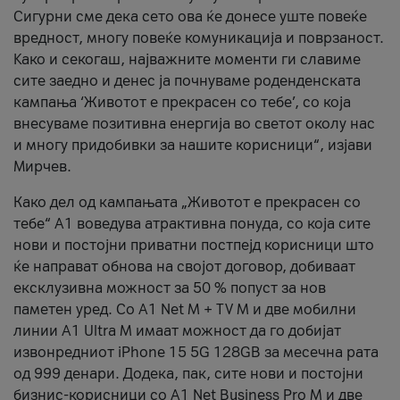
Сигурни сме дека сето ова ќе донесе уште повеќе
вредност, многу повеќе комуникација и поврзаност.
Kако и секогаш, најважните моменти ги славиме
сите заедно и денес ја почнуваме роденденската
кампања ‘Животот е прекрасен со тебе’, со која
внесуваме позитивна енергија во светот околу нас
и многу придобивки за нашите корисници“, изјави
Мирчев.
Како дел од кампањата „Животот е прекрасен со
тебе“ А1 воведува атрактивна понуда, со која сите
нови и постојни приватни постпејд корисници што
ќе направат обнова на својот договор, добиваат
ексклузивна можност за 50 % попуст за нов
паметен уред. Со А1 Net M + TV M и две мобилни
линии A1 Ultra M имаат можност да го добијат
извонредниот iPhone 15 5G 128GB за месечна рата
од 999 денари. Додека, пак, сите нови и постојни
бизнис-корисници со А1 Net Business Pro M и две