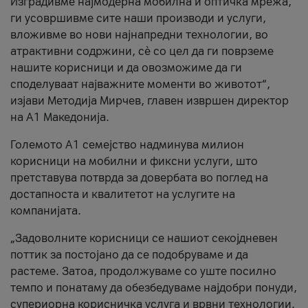
Изградивме најмодерна мобилна и оптичка мрежа,
ги усовршивме сите наши производи и услуги,
вложивме во нови најнапредни технологии, во
атрактивни содржини, сè со цел да ги поврземе
нашите корисници и да овозможиме да ги
споделуваат најважните моменти во животот“,
изјави Методија Мирчев, главен извршен директор
на А1 Македонија.
Големото А1 семејство надминува милион
корисници на мобилни и фиксни услуги, што
претставува потврда за довербата во поглед на
достапноста и квалитетот на услугите на
компанијата.
„Задоволните корисници се нашиот секојдневен
поттик за постојано да се подобруваме и да
растеме. Затоа, продолжуваме со уште посилно
темпо и понатаму да обезбедуваме најдобри понуди,
супериорна корисничка услуга и врвни технологии.