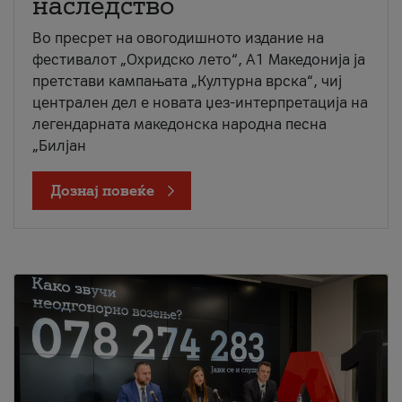
наследство
Во пресрет на овогодишното издание на
фестивалот „Охридско лето“, А1 Македонија ја
претстави кампањата „Културна врска“, чиј
централен дел е новата џез-интерпретација на
легендарната македонска народна песна
„Билјан
Дознај повеќе