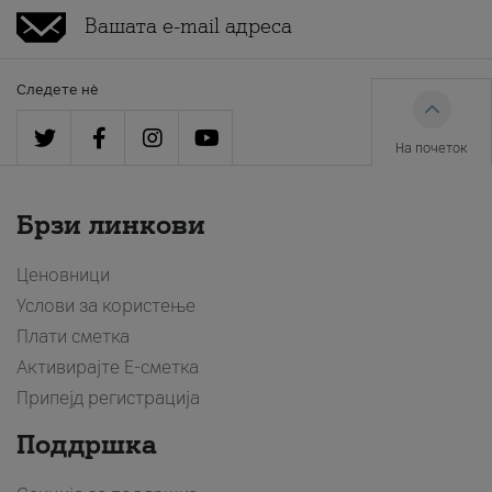
Следете нè
На почеток
Брзи линкови
Ценовници
Услови за користење
Плати сметка
Активирајте Е-сметка
Припејд регистрација
Поддршка