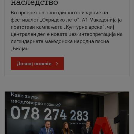
наследство
Во пресрет на овогодишното издание на
фестивалот „Охридско лето“, А1 Македонија ја
претстави кампањата „Културна врска“, чиј
централен дел е новата џез-интерпретација на
легендарната македонска народна песна
„Билјан
Дознај повеќе