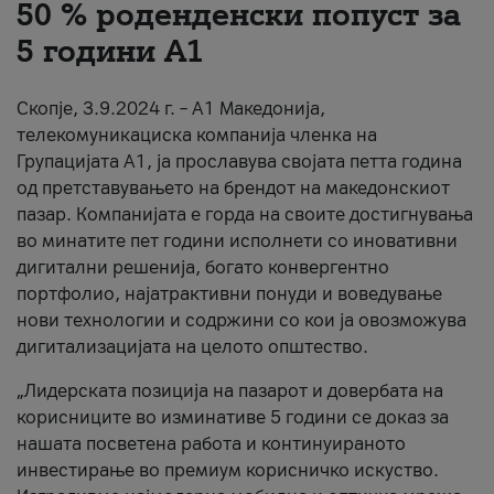
50 % роденденски попуст за
За нас
5 години А1
#ПодобарОнлајн
Скопје, 3.9.2024 г. – А1 Македонија,
телекомуникациска компанија членка на
Групацијата А1, ја прославува својата петта година
од претставувањето на брендот на македонскиот
пазар. Компанијата е горда на своите достигнувања
во минатите пет години исполнети со иновативни
дигитални решенија, богато конвергентно
портфолио, најатрактивни понуди и воведување
нови технологии и содржини со кои ја овозможува
дигитализацијата на целото општество.
„Лидерската позиција на пазарот и довербата на
корисниците во изминативе 5 години се доказ за
нашата посветена работа и континуираното
инвестирање во премиум корисничко искуство.