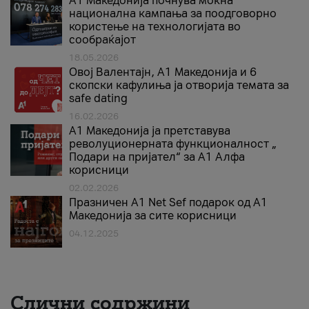
A1 Македонија почнува моќна
национална кампања за поодговорно
користење на технологијата во
сообраќајот
18.05.2026
Овој Валентајн, A1 Македонија и 6
скопски кафулиња ја отворија темата за
safe dating
16.02.2026
А1 Македонија ја претставува
револуционерната функционалност „
Подари на пријател“ за А1 Алфа
корисници
02.02.2026
Празничен A1 Net Sеf подарок од А1
Македонија за сите корисници
04.12.2025
Слични содржини