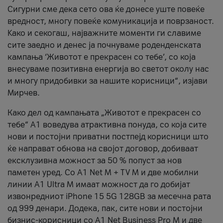
Сигурни сме дека сето ова ќе донесе уште повеќе
вредност, многу повеќе комуникација и поврзаност.
Kако и секогаш, најважните моменти ги славиме
сите заедно и денес ја почнуваме роденденската
кампања ‘Животот е прекрасен со тебе’, со која
внесуваме позитивна енергија во светот околу нас
и многу придобивки за нашите корисници“, изјави
Мирчев.
Како дел од кампањата „Животот е прекрасен со
тебе“ А1 воведува атрактивна понуда, со која сите
нови и постојни приватни постпејд корисници што
ќе направат обнова на својот договор, добиваат
ексклузивна можност за 50 % попуст за нов
паметен уред. Со А1 Net M + TV M и две мобилни
линии A1 Ultra M имаат можност да го добијат
извонредниот iPhone 15 5G 128GB за месечна рата
од 999 денари. Додека, пак, сите нови и постојни
бизнис-корисници со А1 Net Business Pro M и две