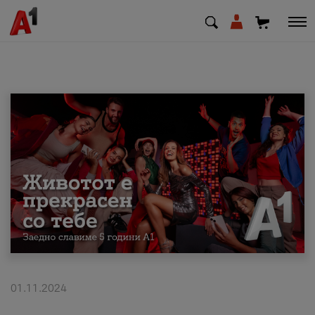
МК
EN
SQ
Приватни
Деловни
Поддршка
Надополни кредит
01.11.2024
Плати сметка