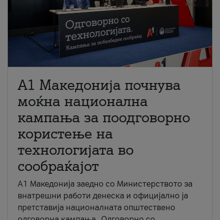
A1 Македонија почнува
моќна национална
кампања за поодговорно
користење на
технологијата во
сообраќајот
A1 Македонија заедно со Министерството за
внатрешни работи денеска и официјално ја
претставија националната општествено
одговорна кампања „Одговорно со