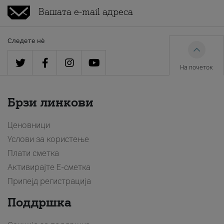
Следете нè
На почеток
Брзи линкови
Ценовници
Услови за користење
Плати сметка
Активирајте Е-сметка
Припејд регистрација
Поддршка