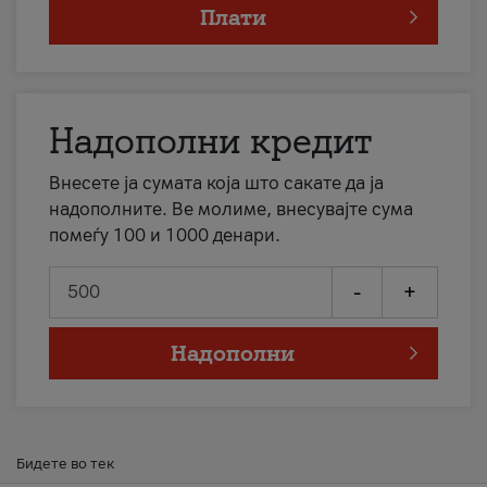
Плати
Надополни кредит
Внесете ја сумата која што сакате да ја
надополните. Ве молиме, внесувајте сума
помеѓу 100 и 1000 денари.
-
+
Надополни
Бидете во тек