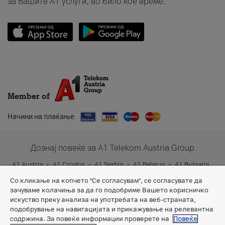
за Вашите A1 услуги, во било кое време.
Member of
Начини на плаќање
Дознај повеќе за A1 Telekom Austria Group
A1 Austria
A1 Croatia
A1 Serbia
A1 Belarus
A1 Bulgaria
A1 Slovenia
A1 Digital
Со кликање на копчето "Се согласувам", се согласувате да
зачуваме колачиња за да го подобриме Вашето корисничко
искуство преку анализа на употребата на веб-страната,
подобрување на навигацијата и прикажување на релевантна
содржина. За повеќе информации проверете на
Повеќе