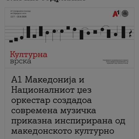
А1 Македонија и
Националниот џез
оркестар создадоа
современа музичка
приказна инспирирана од
македонското културно