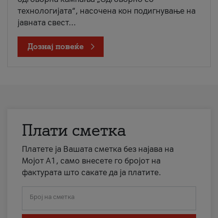
технологијата“, насочена кон подигнување на
јавната свест...
Дознај повеќе
Плати сметка
Платете ја Вашата сметка без најава на
Мојот А1, само внесете го бројот на
фактурата што сакате да ја платите.
Број на сметка