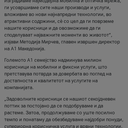
Изградивме најмодерна мобилна и оптичка мрежа,
ги усовршивме сите наши производи и услуги,
вложивме во нови најнапредни технологии, во
атрактивни содржини, сè со цел да ги поврземе
нашите корисници и да овозможиме да ги
споделуваат најважните моменти во животот“,
изјави Методија Мирчев, главен извршен директор
на А1 Македонија.
Големото А1 семејство надминува милион
корисници на мобилни и фиксни услуги, што
претставува потврда за довербата во поглед на
достапноста и квалитетот на услугите на
компанијата.
„Задоволните корисници се нашиот секојдневен
поттик за постојано да се подобруваме и да
растеме. Затоа, продолжуваме со уште посилно
темпо и понатаму да обезбедуваме најдобри понуди,
супериорна корисничка услуга и врвни технологии.