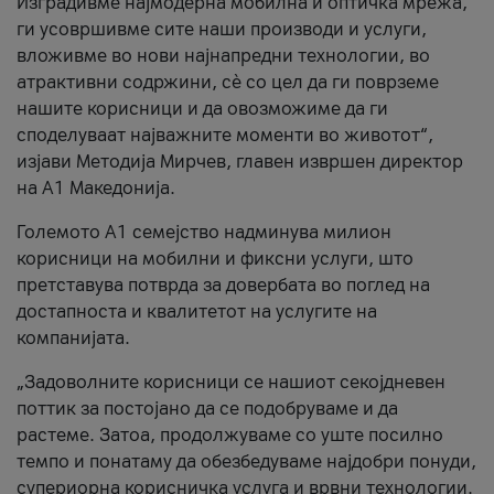
Изградивме најмодерна мобилна и оптичка мрежа,
ги усовршивме сите наши производи и услуги,
вложивме во нови најнапредни технологии, во
атрактивни содржини, сè со цел да ги поврземе
нашите корисници и да овозможиме да ги
споделуваат најважните моменти во животот“,
изјави Методија Мирчев, главен извршен директор
на А1 Македонија.
Големото А1 семејство надминува милион
корисници на мобилни и фиксни услуги, што
претставува потврда за довербата во поглед на
достапноста и квалитетот на услугите на
компанијата.
„Задоволните корисници се нашиот секојдневен
поттик за постојано да се подобруваме и да
растеме. Затоа, продолжуваме со уште посилно
темпо и понатаму да обезбедуваме најдобри понуди,
супериорна корисничка услуга и врвни технологии.