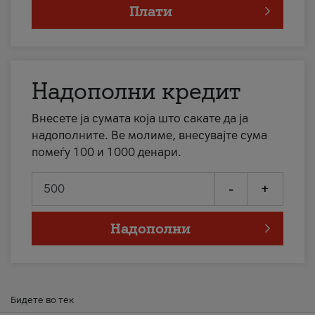
Плати
Надополни кредит
Внесете ја сумата која што сакате да ја
надополните. Ве молиме, внесувајте сума
помеѓу 100 и 1000 денари.
-
+
Надополни
Бидете во тек