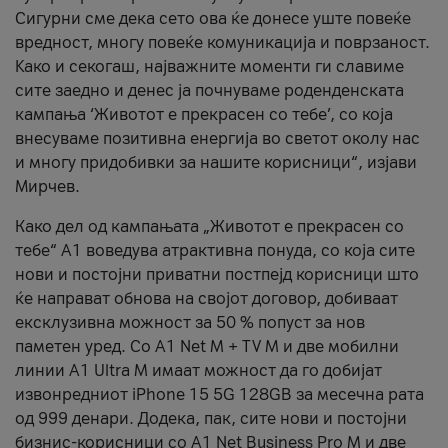
Сигурни сме дека сето ова ќе донесе уште повеќе
вредност, многу повеќе комуникација и поврзаност.
Kако и секогаш, најважните моменти ги славиме
сите заедно и денес ја почнуваме роденденската
кампања ‘Животот е прекрасен со тебе’, со која
внесуваме позитивна енергија во светот околу нас
и многу придобивки за нашите корисници“, изјави
Мирчев.
Како дел од кампањата „Животот е прекрасен со
тебе“ А1 воведува атрактивна понуда, со која сите
нови и постојни приватни постпејд корисници што
ќе направат обнова на својот договор, добиваат
ексклузивна можност за 50 % попуст за нов
паметен уред. Со А1 Net M + TV M и две мобилни
линии A1 Ultra M имаат можност да го добијат
извонредниот iPhone 15 5G 128GB за месечна рата
од 999 денари. Додека, пак, сите нови и постојни
бизнис-корисници со А1 Net Business Pro M и две