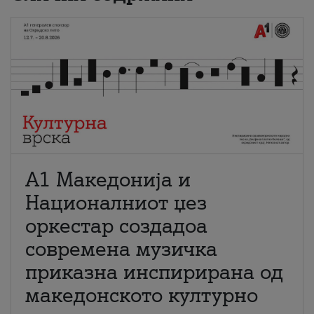
А1 Македонија и
Националниот џез
оркестар создадоа
современа музичка
приказна инспирирана од
македонското културно