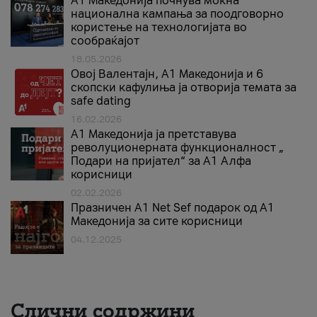
A1 Македонија почнува моќна
национална кампања за поодговорно
користење на технологијата во
сообраќајот
18.05.2026
Овој Валентајн, A1 Македонија и 6
скопски кафулиња ја отворија темата за
safe dating
16.02.2026
А1 Македонија ја претставува
револуционерната функционалност „
Подари на пријател“ за А1 Алфа
корисници
02.02.2026
Празничен A1 Net Sеf подарок од А1
Македонија за сите корисници
04.12.2025
Слични содржини