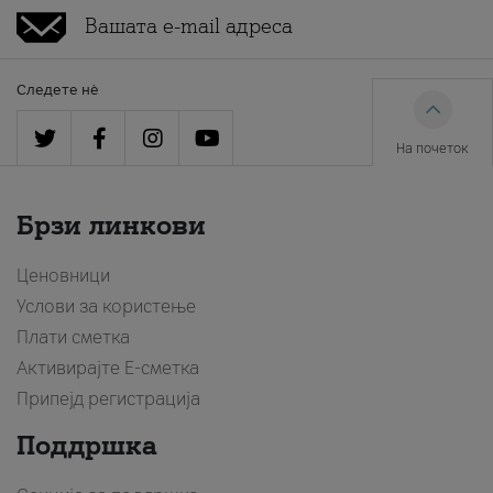
Следете нè
На почеток
Брзи линкови
Ценовници
Услови за користење
Плати сметка
Активирајте Е-сметка
Припејд регистрација
Поддршка