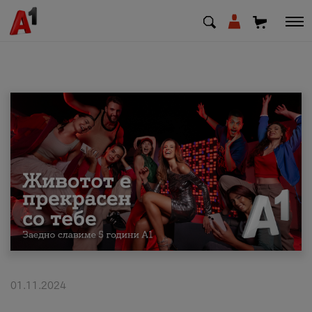
МК
EN
SQ
Приватни
Деловни
Поддршка
Надополни кредит
01.11.2024
Плати сметка