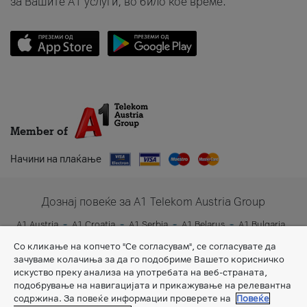
за Вашите A1 услуги, во било кое време.
Member of
Начини на плаќање
Дознај повеќе за A1 Telekom Austria Group
A1 Austria
A1 Croatia
A1 Serbia
A1 Belarus
A1 Bulgaria
A1 Slovenia
A1 Digital
Со кликање на копчето "Се согласувам", се согласувате да
зачуваме колачиња за да го подобриме Вашето корисничко
искуство преку анализа на употребата на веб-страната,
подобрување на навигацијата и прикажување на релевантна
содржина. За повеќе информации проверете на
Повеќе