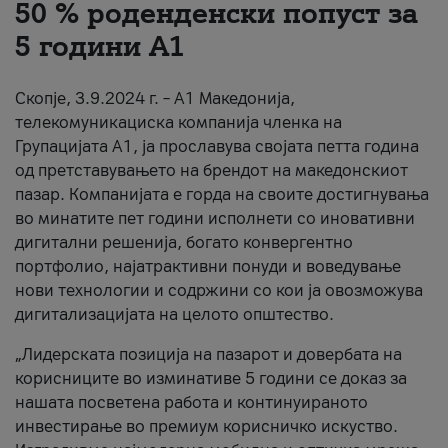
50 % роденденски попуст за
За нас
5 години А1
#ПодобарОнлајн
Скопје, 3.9.2024 г. – А1 Македонија,
телекомуникациска компанија членка на
Групацијата А1, ја прославува својата петта година
од претставувањето на брендот на македонскиот
пазар. Компанијата е горда на своите достигнувања
во минатите пет години исполнети со иновативни
дигитални решенија, богато конвергентно
портфолио, најатрактивни понуди и воведување
нови технологии и содржини со кои ја овозможува
дигитализацијата на целото општество.
„Лидерската позиција на пазарот и довербата на
корисниците во изминативе 5 години се доказ за
нашата посветена работа и континуираното
инвестирање во премиум корисничко искуство.