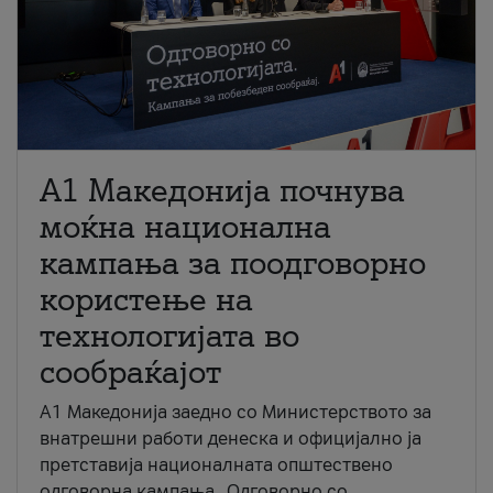
A1 Македонија почнува
моќна национална
кампања за поодговорно
користење на
технологијата во
сообраќајот
A1 Македонија заедно со Министерството за
внатрешни работи денеска и официјално ја
претставија националната општествено
одговорна кампања „Одговорно со