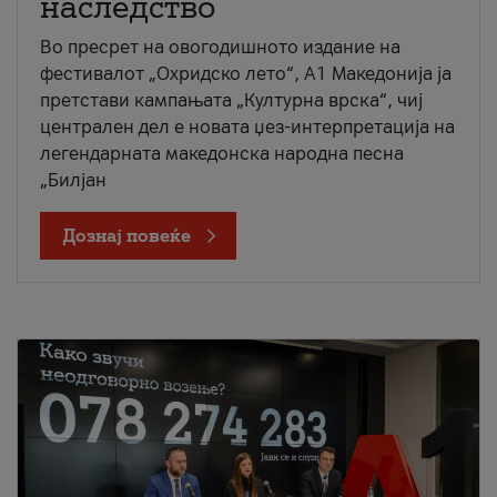
наследство
Во пресрет на овогодишното издание на
фестивалот „Охридско лето“, А1 Македонија ја
претстави кампањата „Културна врска“, чиј
централен дел е новата џез-интерпретација на
легендарната македонска народна песна
„Билјан
Дознај повеќе