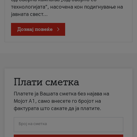
технологијата“, насочена кон подигнување на
јавната свест...
Дознај повеќе
Плати сметка
Платете ја Вашата сметка без најава на
Мојот А1, само внесете го бројот на
фактурата што сакате да ја платите.
Број на сметка