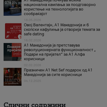
A1 Македонија почнува моќна
национална кампања за поодговорно
користење на технологијата во
сообраќајот
18.05.2026
Овој Валентајн, A1 Македонија и 6
скопски кафулиња ја отворија темата за
safe dating
16.02.2026
А1 Македонија ја претставува
револуционерната функционалност „
Подари на пријател“ за А1 Алфа
корисници
02.02.2026
Празничен A1 Net Sеf подарок од А1
Македонија за сите корисници
04.12.2025
Слични содржини