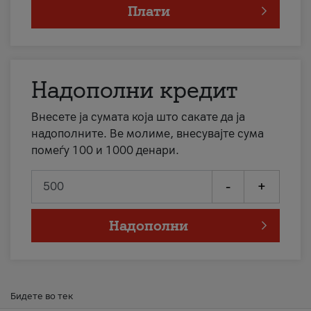
Плати
Надополни кредит
Внесете ја сумата која што сакате да ја
надополните. Ве молиме, внесувајте сума
помеѓу 100 и 1000 денари.
-
+
Надополни
Бидете во тек