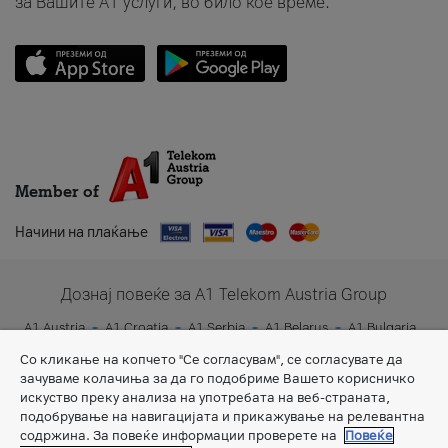
за Вашите A1 услуги, во било кое време.
Member of
Начини на плаќање
Дознај повеќе за A1 Telekom Austria Group
A1 Austria
A1 Croatia
A1 Serbia
A1 Belarus
A1 Bulgaria
A1 Slovenia
A1 Digital
Со кликање на копчето "Се согласувам", се согласувате да
зачуваме колачиња за да го подобриме Вашето корисничко
искуство преку анализа на употребата на веб-страната,
подобрување на навигацијата и прикажување на релевантна
содржина. За повеќе информации проверете на
Повеќе