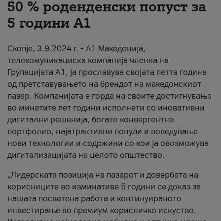
50 % роденденски попуст за
За нас
5 години А1
#ПодобарОнлајн
Скопје, 3.9.2024 г. – А1 Македонија,
телекомуникациска компанија членка на
Групацијата А1, ја прославува својата петта година
од претставувањето на брендот на македонскиот
пазар. Компанијата е горда на своите достигнувања
во минатите пет години исполнети со иновативни
дигитални решенија, богато конвергентно
портфолио, најатрактивни понуди и воведување
нови технологии и содржини со кои ја овозможува
дигитализацијата на целото општество.
„Лидерската позиција на пазарот и довербата на
корисниците во изминативе 5 години се доказ за
нашата посветена работа и континуираното
инвестирање во премиум корисничко искуство.