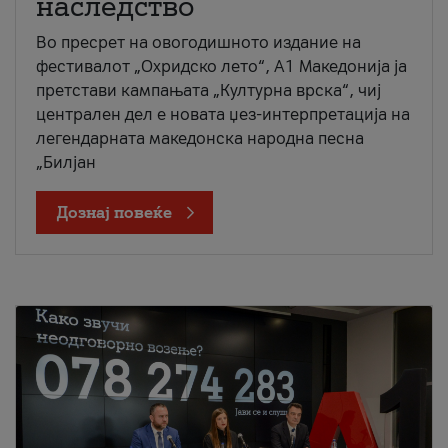
наследство
Во пресрет на овогодишното издание на
фестивалот „Охридско лето“, А1 Македонија ја
претстави кампањата „Културна врска“, чиј
централен дел е новата џез-интерпретација на
легендарната македонска народна песна
„Билјан
Дознај повеќе