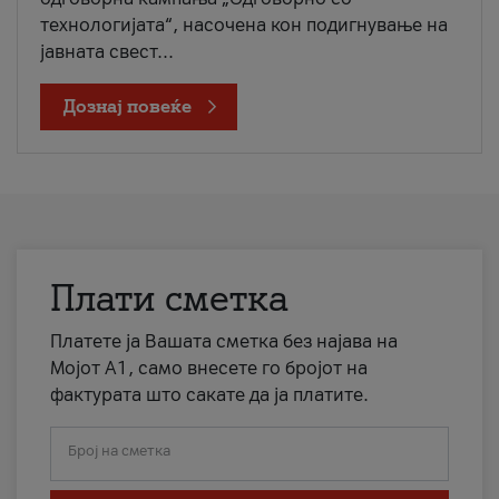
технологијата“, насочена кон подигнување на
јавната свест...
Дознај повеќе
Плати сметка
Платете ја Вашата сметка без најава на
Мојот А1, само внесете го бројот на
фактурата што сакате да ја платите.
Број на сметка