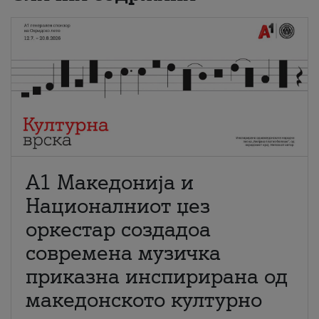
А1 Македонија и
Националниот џез
оркестар создадоа
современа музичка
приказна инспирирана од
македонското културно