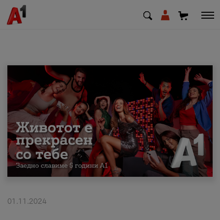
МК
EN
SQ
Приватни
Деловни
Поддршка
Надополни кредит
01.11.2024
Плати сметка