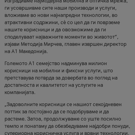
Изградивме најмодерна мобилна и оптичка мрежа,
ги усовршивме сите наши производи и услуги,
вложивме во нови најнапредни технологии, во
атрактивни содржини, сè со цел да ги поврземе
нашите корисници и да овозможиме да ги
споделуваат најважните моменти во животот“,
изјави Методија Мирчев, главен извршен директор
на А1 Македонија.
Големото А1 семејство надминува милион
корисници на мобилни и фиксни услуги, што
претставува потврда за довербата во поглед на
достапноста и квалитетот на услугите на
компанијата.
„Задоволните корисници се нашиот секојдневен
поттик за постојано да се подобруваме и да
растеме. Затоа, продолжуваме со уште посилно
темпо и понатаму да обезбедуваме најдобри понуди,
супериорна корисничка услуга и врвни технологии.