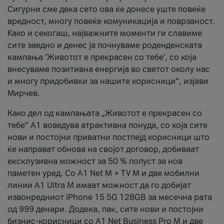
Сигурни сме дека сето ова ќе донесе уште повеќе
вредност, многу повеќе комуникација и поврзаност.
Kако и секогаш, најважните моменти ги славиме
сите заедно и денес ја почнуваме роденденската
кампања ‘Животот е прекрасен со тебе’, со која
внесуваме позитивна енергија во светот околу нас
и многу придобивки за нашите корисници“, изјави
Мирчев.
Како дел од кампањата „Животот е прекрасен со
тебе“ А1 воведува атрактивна понуда, со која сите
нови и постојни приватни постпејд корисници што
ќе направат обнова на својот договор, добиваат
ексклузивна можност за 50 % попуст за нов
паметен уред. Со А1 Net M + TV M и две мобилни
линии A1 Ultra M имаат можност да го добијат
извонредниот iPhone 15 5G 128GB за месечна рата
од 999 денари. Додека, пак, сите нови и постојни
бизнис-корисници со А1 Net Business Pro M и две