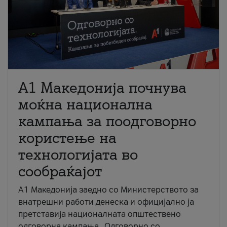
A1 Македонија почнува
моќна национална
кампања за поодговорно
користење на
технологијата во
сообраќајот
A1 Македонија заедно со Министерството за
внатрешни работи денеска и официјално ја
претставија националната општествено
одговорна кампања „Одговорно со