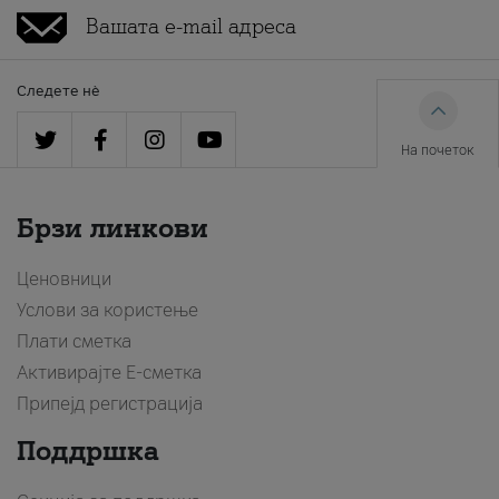
Следете нè
На почеток
Брзи линкови
Ценовници
Услови за користење
Плати сметка
Активирајте Е-сметка
Припејд регистрација
Поддршка