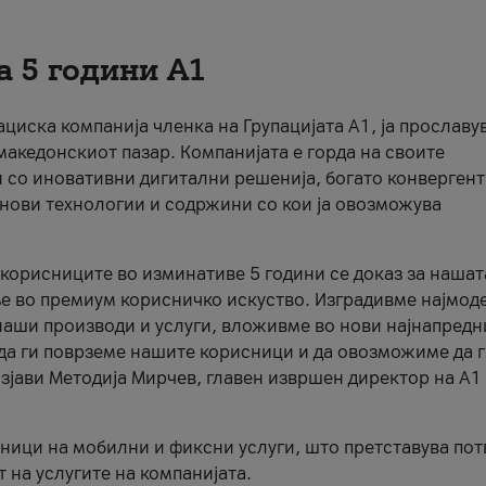
а 5 години А1
кациска компанија членка на Групацијата А1, ја прославу
македонскиот пазар. Компанијата е горда на своите
 со иновативни дигитални решенија, богато конверген
нови технологии и содржини со кои ја овозможува
 корисниците во изминативе 5 години се доказ за нашат
е во премиум корисничко искуство. Изградивме најмод
наши производи и услуги, вложивме во нови најнапредн
 да ги поврземе нашите корисници и да овозможиме да 
зјави Методија Мирчев, главен извршен директор на А1
ици на мобилни и фиксни услуги, што претставува пот
 на услугите на компанијата.