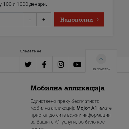
у 100 и 1000 денари.
-
+
Надополни
Следете нè
На почеток
Мобилна апликација
Единствено преку бесплатната
мобилна апликација
Мојот A1
имате
пристап до сите важни информации
за Вашите A1 услуги, во било кое
време.