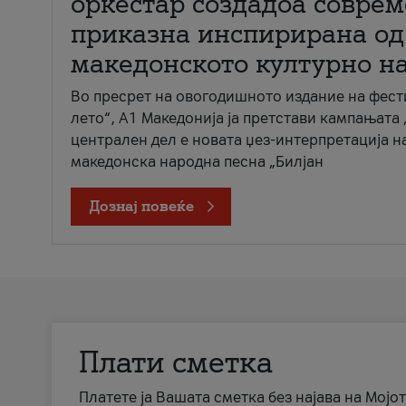
оркестар создадоа совре
приказна инспирирана од
македонското културно н
Во пресрет на овогодишното издание на фест
лето“, А1 Македонија ја претстави кампањата 
централен дел е новата џез-интерпретација н
македонска народна песна „Билјан
Дознај повеќе
Плати сметка
Платете ја Вашата сметка без најава на Мојот