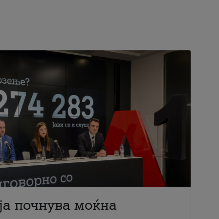
ја почнува моќна