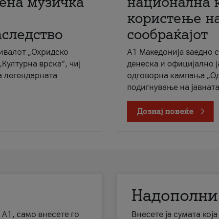
мена музичка
национална 
користење на
аследство
сообраќајот
ивалот „Охридско
A1 Македонија заедно 
„Културна врска“, чиј
денеска и официјално 
а легендарната
одговорна кампања „Од
подигнување на јавната 
Дознај повеќе
Надополни
 А1, само внесете го
Внесете ја сумата кој