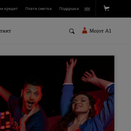
и кредит
Плати сметка
Поддршка
МК
такт
Мојот A1