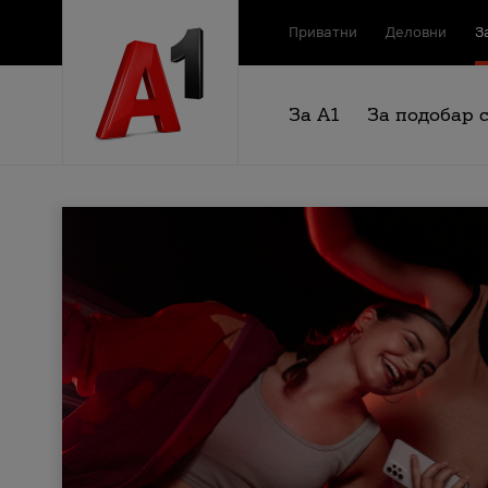
Приватни
Деловни
З
За А1
За подобар 