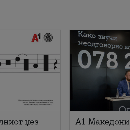
лниот џез
A1 Македони