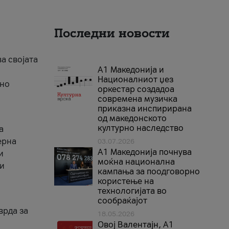
Последни новости
ва својата
А1 Македонија и
Националниот џез
тно
оркестар создадоа
современа музичка
приказна инспирирана
од македонското
културно наследство
а
ерна
03.07.2026
A1 Македонија почнува
и
моќна национална
ги
кампања за поодговорно
користење на
технологијата во
сообраќајот
врда за
18.05.2026
Овој Валентајн, A1