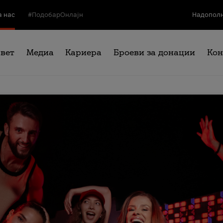
а нас
#ПодобарОнлајн
Надополн
свет
Медиа
Кариера
Броеви за донации
Кон