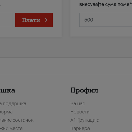
.
внесувајте сума помеѓ
Плати
ршка
Профил
за поддршка
За нас
форма
Новости
изнис состанок
А1 Групација
жни места
Кариера