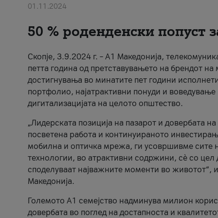
01.11.2024
50 % роденденски попуст з
Скопје, 3.9.2024 г. – А1 Македонија, телекомуни
петта година од претставувањето на брендот на 
достигнувања во минатите пет години исполнети
портфолио, најатрактивни понуди и воведување 
дигитализацијата на целото општество.
„Лидерската позиција на пазарот и довербата на
посветена работа и континуираното инвестирањ
мобилна и оптичка мрежа, ги усовршивме сите 
технологии, во атрактивни содржини, сè со цел
споделуваат најважните моменти во животот“, и
Македонија.
Големото А1 семејство надминува милион корисн
довербата во поглед на достапноста и квалитетот