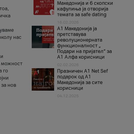
Македонија и 6 скопски
тоа,
кафулиња ја отворија
темата за safe dating
ничка
16.02.2026
А1 Македонија ја
нуваме
претставува
околу нас
револуционерната
функционалност „
Подари на пријател“ за
 и
А1 Алфа корисници
а можност
02.02.2026
а го
Празничен A1 Net Sеf
подарок од А1
ојни
Македонија за сите
 за нов
корисници
04.12.2025