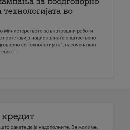
кампања за поодговорно
 технологијата во
со Министерството за внатрешни работи
ја претставија националната општествено
говорно со технологијата“, насочена кон
свест...
 кредит
а што сакате да ја надополните. Ве молиме,