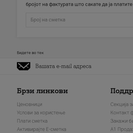
бројот на фактурата што сакате да ја платите
Број на сметка
Бидете во тек
Брзи линкови
Подд
Ценовници
Секција 
Услови за користење
Контакт 
Плати сметка
Закажи б
Активирајте Е-сметка
A1 Прода