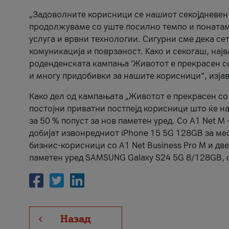
„Задоволните корисници се нашиот секојдневен п
продолжуваме со уште посилно темпо и понатам
услуга и врвни технологии. Сигурни сме дека се
комуникација и поврзаност. Kако и секогаш, нај
роденденската кампања ‘Животот е прекрасен со 
и многу придобивки за нашите корисници“, изја
Како дел од кампањата „Животот е прекрасен со 
постојни приватни постпејд корисници што ќе н
за 50 % попуст за нов паметен уред. Со А1 Net M
добијат извонредниот iPhone 15 5G 128GB за мес
бизнис-корисници со А1 Net Business Pro M и дв
паметен уред SAMSUNG Galaxy S24 5G 8/128GB, с
Назад