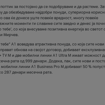
оттик за постојано да се подобруваме и да растеме. За
у да обезбедуваме најдобри понуди, супериорна корис
то ова ќе донесе уште повеќе вредност, многу повеќе
важните моменти ги славиме сите заедно и денес ја поч
тебе’, со која внесуваме позитивна енергија во светот 
ви Мирчев.
тебе“ А1 воведува атрактивна понуда, со која сите нови
аправат обнова на својот договор, добиваат ексклузивн
 + TV M и две мобилни линии A1 Ultra M имаат можност д
ечна рата од 999 денари. Додека, пак, сите нови и пост
е мобилни линии А1 Business Pro М добиваат 50 % попуст
о 287 денари месечна рата.