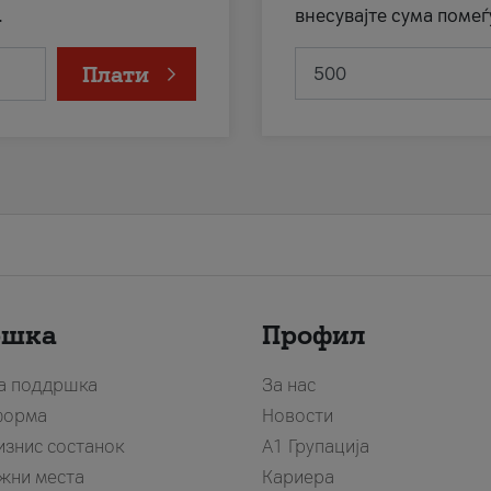
.
внесувајте сума помеѓ
Плати
ршка
Профил
за поддршка
За нас
форма
Новости
изнис состанок
А1 Групација
жни места
Кариера