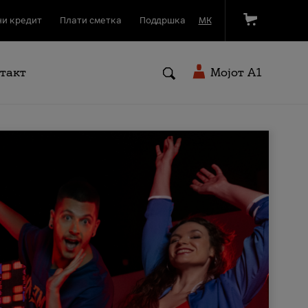
и кредит
Плати сметка
Поддршка
МК
такт
Мојот A1