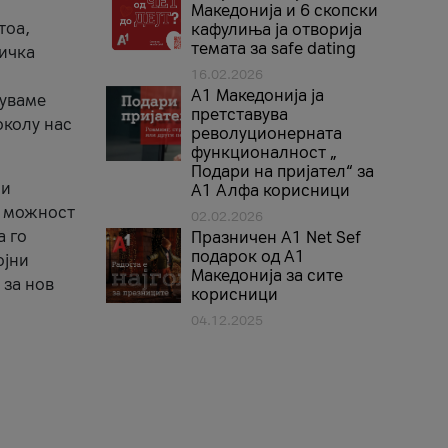
Македонија и 6 скопски
тоа,
кафулиња ја отворија
темата за safe dating
ничка
16.02.2026
А1 Македонија ја
нуваме
претставува
околу нас
револуционерната
функционалност „
Подари на пријател“ за
 и
А1 Алфа корисници
а можност
02.02.2026
а го
Празничен A1 Net Sеf
подарок од А1
ојни
Македонија за сите
 за нов
корисници
04.12.2025