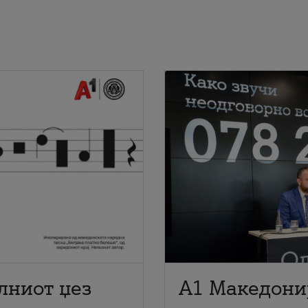
лниот џез
A1 Македони