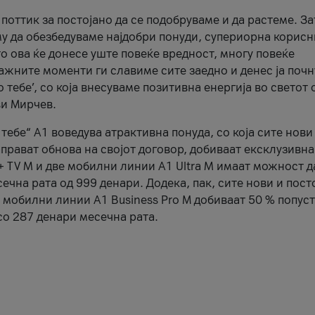
оттик за постојано да се подобруваме и да растеме. За
у да обезбедуваме најдобри понуди, супериорна корис
то ова ќе донесе уште повеќе вредност, многу повеќе
важните моменти ги славиме сите заедно и денес ја поч
тебе’, со која внесуваме позитивна енергија во светот 
ви Мирчев.
тебе“ А1 воведува атрактивна понуда, со која сите нови
аправат обнова на својот договор, добиваат ексклузивн
 + TV M и две мобилни линии A1 Ultra M имаат можност д
ечна рата од 999 денари. Додека, пак, сите нови и пост
е мобилни линии А1 Business Pro М добиваат 50 % попуст
о 287 денари месечна рата.