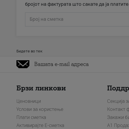
бројот на фактурата што сакате да ја платите
Број на сметка
Бидете во тек
Брзи линкови
Подд
Ценовници
Секција 
Услови за користење
Контакт 
Плати сметка
Закажи б
Активирајте Е-сметка
A1 Прода