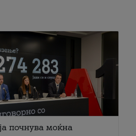
ја почнува моќна