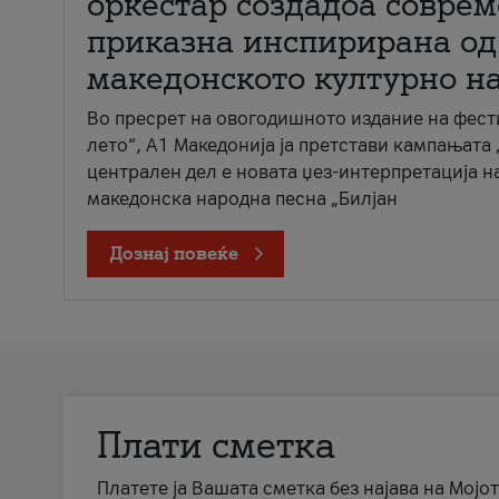
оркестар создадоа совре
приказна инспирирана од
македонското културно н
Во пресрет на овогодишното издание на фест
лето“, А1 Македонија ја претстави кампањата 
централен дел е новата џез-интерпретација н
македонска народна песна „Билјан
Дознај повеќе
Плати сметка
Платете ја Вашата сметка без најава на Мојот