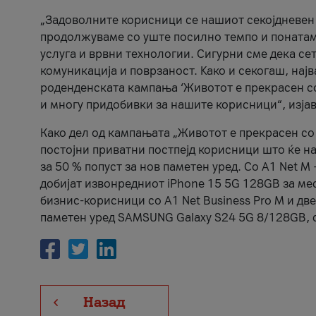
„Задоволните корисници се нашиот секојдневен п
продолжуваме со уште посилно темпо и понатам
услуга и врвни технологии. Сигурни сме дека се
комуникација и поврзаност. Kако и секогаш, нај
роденденската кампања ‘Животот е прекрасен со 
и многу придобивки за нашите корисници“, изја
Како дел од кампањата „Животот е прекрасен со 
постојни приватни постпејд корисници што ќе н
за 50 % попуст за нов паметен уред. Со А1 Net M
добијат извонредниот iPhone 15 5G 128GB за мес
бизнис-корисници со А1 Net Business Pro M и дв
паметен уред SAMSUNG Galaxy S24 5G 8/128GB, с
Назад