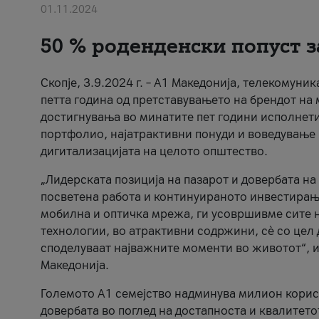
01.11.2024
50 % роденденски попуст з
Скопје, 3.9.2024 г. – А1 Македонија, телекомуни
петта година од претставувањето на брендот на 
достигнувања во минатите пет години исполнети
портфолио, најатрактивни понуди и воведување 
дигитализацијата на целото општество.
„Лидерската позиција на пазарот и довербата на
посветена работа и континуираното инвестирањ
мобилна и оптичка мрежа, ги усовршивме сите 
технологии, во атрактивни содржини, сè со цел
споделуваат најважните моменти во животот“, и
Македонија.
Големото А1 семејство надминува милион корисн
довербата во поглед на достапноста и квалитетот