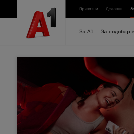
Приватни
Деловни
З
За А1
За подобар 