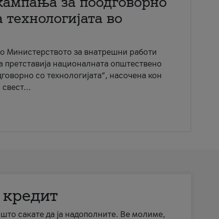
кампања за поодговорно
 технологијата во
со Министерството за внатрешни работи
ја претставија националната општествено
говорно со технологијата“, насочена кон
свест...
 кредит
а што сакате да ја надополните. Ве молиме,