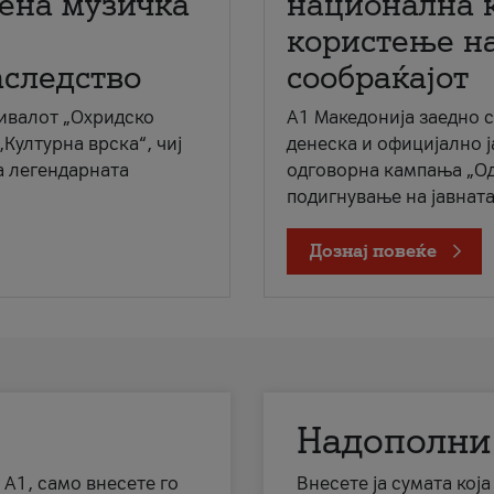
мена музичка
национална 
користење на
аследство
сообраќајот
ивалот „Охридско
A1 Македонија заедно 
„Културна врска“, чиј
денеска и официјално 
а легендарната
одговорна кампања „Од
подигнување на јавната 
Дознај повеќе
Надополни
 А1, само внесете го
Внесете ја сумата кој