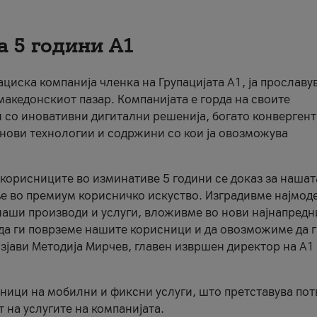
а 5 години А1
кациска компанија членка на Групацијата А1, ја прославу
македонскиот пазар. Компанијата е горда на своите
 со иновативни дигитални решенија, богато конверген
нови технологии и содржини со кои ја овозможува
 корисниците во изминативе 5 години се доказ за нашат
е во премиум корисничко искуство. Изградивме најмод
наши производи и услуги, вложивме во нови најнапредн
 да ги поврземе нашите корисници и да овозможиме да 
зјави Методија Мирчев, главен извршен директор на А1
ици на мобилни и фиксни услуги, што претставува пот
 на услугите на компанијата.