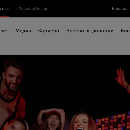
а нас
#ПодобарОнлајн
Надополн
свет
Медиа
Кариера
Броеви за донации
Кон