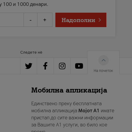
у 100 и 1000 денари.
-
+
Надополни
Следете нè
На почеток
Мобилна апликација
Единствено преку бесплатната
мобилна апликација
Мојот A1
имате
пристап до сите важни информации
за Вашите A1 услуги, во било кое
време.