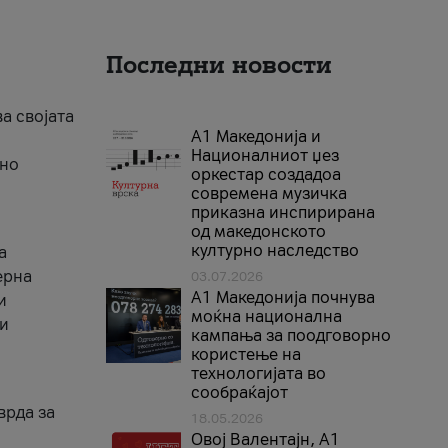
Последни новости
ва својата
А1 Македонија и
Националниот џез
тно
оркестар создадоа
современа музичка
приказна инспирирана
од македонското
културно наследство
а
ерна
03.07.2026
A1 Македонија почнува
и
моќна национална
ги
кампања за поодговорно
користење на
технологијата во
сообраќајот
врда за
18.05.2026
Овој Валентајн, A1