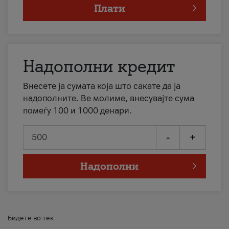
Плати
Надополни кредит
Внесете ја сумата која што сакате да ја
надополните. Ве молиме, внесувајте сума
помеѓу 100 и 1000 денари.
-
+
Надополни
Бидете во тек