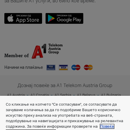
за Вашите A1 услуги, во било кое време.
Member of
Начини на плаќање
Дознај повеќе за A1 Telekom Austria Group
A1 Austria
A1 Croatia
A1 Serbia
A1 Belarus
A1 Bulgaria
A1 Slovenia
A1 Digital
Со кликање на копчето "Се согласувам", се согласувате да
зачуваме колачиња за да го подобриме Вашето корисничко
искуство преку анализа на употребата на веб-страната,
подобрување на навигацијата и прикажување на релевантна
содржина. За повеќе информации проверете на
Повеќе