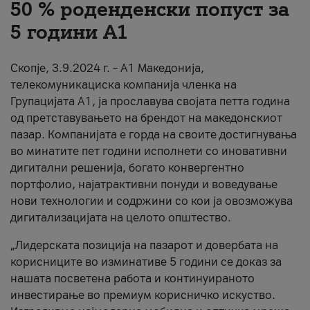
50 % роденденски попуст за
За нас
5 години А1
#ПодобарОнлајн
Скопје, 3.9.2024 г. – А1 Македонија,
телекомуникациска компанија членка на
Групацијата А1, ја прославува својата петта година
од претставувањето на брендот на македонскиот
пазар. Компанијата е горда на своите достигнувања
во минатите пет години исполнети со иновативни
дигитални решенија, богато конвергентно
портфолио, најатрактивни понуди и воведување
нови технологии и содржини со кои ја овозможува
дигитализацијата на целото општество.
„Лидерската позиција на пазарот и довербата на
корисниците во изминативе 5 години се доказ за
нашата посветена работа и континуираното
инвестирање во премиум корисничко искуство.