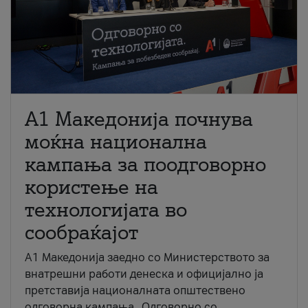
A1 Македонија почнува
моќна национална
кампања за поодговорно
користење на
технологијата во
сообраќајот
A1 Македонија заедно со Министерството за
внатрешни работи денеска и официјално ја
претставија националната општествено
одговорна кампања „Одговорно со