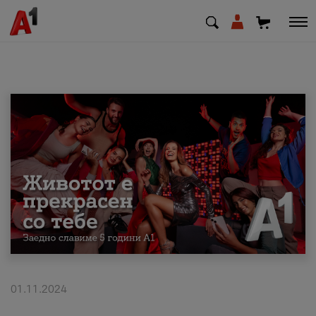
МК
EN
SQ
Приватни
Деловни
Поддршка
Надополни кредит
01.11.2024
Плати сметка