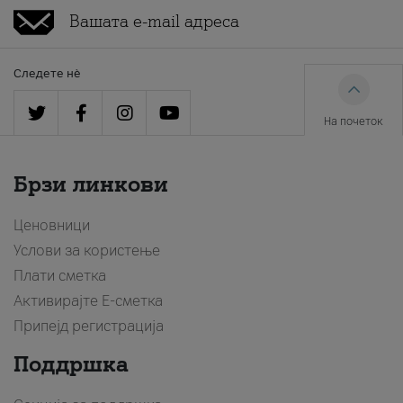
Следете нè
На почеток
Брзи линкови
Ценовници
Услови за користење
Плати сметка
Активирајте Е-сметка
Припејд регистрација
Поддршка