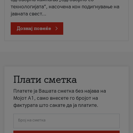
технологијата“, насочена кон подигнување на
јавната свест...
Дознај повеќе
Плати сметка
Платете ја Вашата сметка без најава на
Мојот А1, само внесете го бројот на
фактурата што сакате да ја платите.
Број на сметка