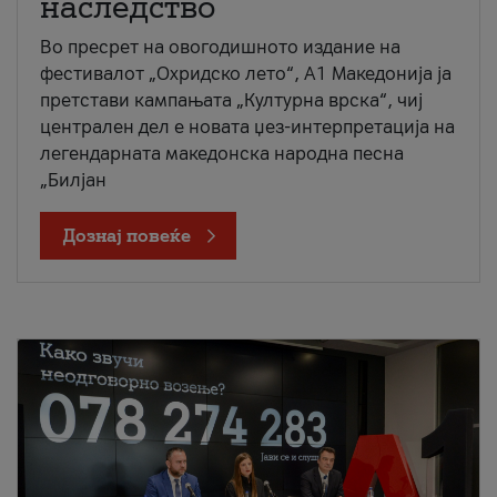
наследство
Во пресрет на овогодишното издание на
фестивалот „Охридско лето“, А1 Македонија ја
претстави кампањата „Културна врска“, чиј
централен дел е новата џез-интерпретација на
легендарната македонска народна песна
„Билјан
Дознај повеќе