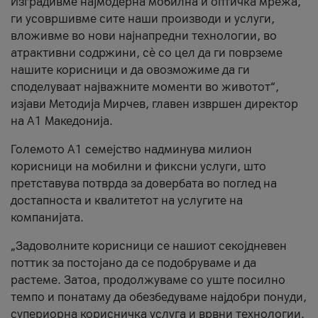
Изградивме најмодерна мобилна и оптичка мрежа,
ги усовршивме сите наши производи и услуги,
вложивме во нови најнапредни технологии, во
атрактивни содржини, сè со цел да ги поврземе
нашите корисници и да овозможиме да ги
споделуваат најважните моменти во животот“,
изјави Методија Мирчев, главен извршен директор
на А1 Македонија.
Големото А1 семејство надминува милион
корисници на мобилни и фиксни услуги, што
претставува потврда за довербата во поглед на
достапноста и квалитетот на услугите на
компанијата.
„Задоволните корисници се нашиот секојдневен
поттик за постојано да се подобруваме и да
растеме. Затоа, продолжуваме со уште посилно
темпо и понатаму да обезбедуваме најдобри понуди,
супериорна корисничка услуга и врвни технологии.