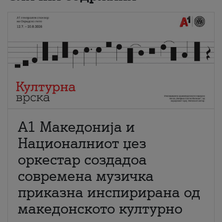
А1 Македонија и
Националниот џез
оркестар создадоа
современа музичка
приказна инспирирана од
македонското културно