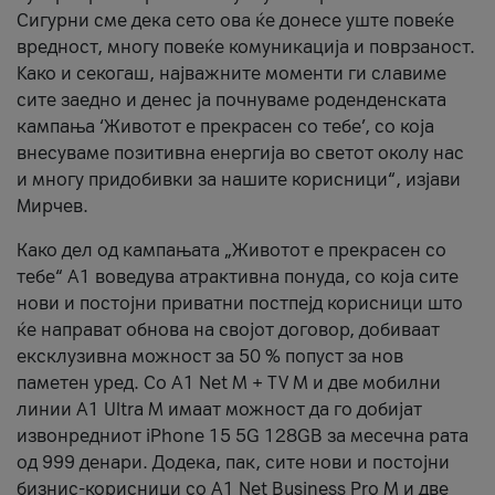
Сигурни сме дека сето ова ќе донесе уште повеќе
вредност, многу повеќе комуникација и поврзаност.
Kако и секогаш, најважните моменти ги славиме
сите заедно и денес ја почнуваме роденденската
кампања ‘Животот е прекрасен со тебе’, со која
внесуваме позитивна енергија во светот околу нас
и многу придобивки за нашите корисници“, изјави
Мирчев.
Како дел од кампањата „Животот е прекрасен со
тебе“ А1 воведува атрактивна понуда, со која сите
нови и постојни приватни постпејд корисници што
ќе направат обнова на својот договор, добиваат
ексклузивна можност за 50 % попуст за нов
паметен уред. Со А1 Net M + TV M и две мобилни
линии A1 Ultra M имаат можност да го добијат
извонредниот iPhone 15 5G 128GB за месечна рата
од 999 денари. Додека, пак, сите нови и постојни
бизнис-корисници со А1 Net Business Pro M и две