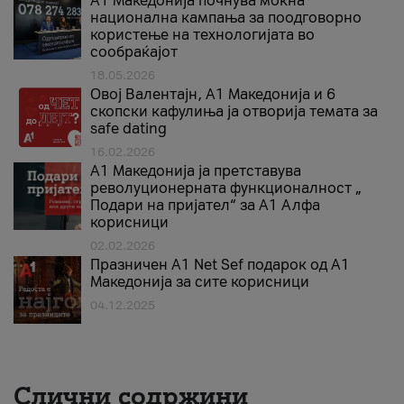
A1 Македонија почнува моќна
национална кампања за поодговорно
користење на технологијата во
сообраќајот
18.05.2026
Овој Валентајн, A1 Македонија и 6
скопски кафулиња ја отворија темата за
safe dating
16.02.2026
А1 Македонија ја претставува
револуционерната функционалност „
Подари на пријател“ за А1 Алфа
корисници
02.02.2026
Празничен A1 Net Sеf подарок од А1
Македонија за сите корисници
04.12.2025
Слични содржини