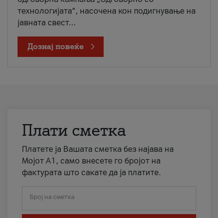
технологијата“, насочена кон подигнување на
јавната свест...
Дознај повеќе
Плати сметка
Платете ја Вашата сметка без најава на
Мојот А1, само внесете го бројот на
фактурата што сакате да ја платите.
Број на сметка