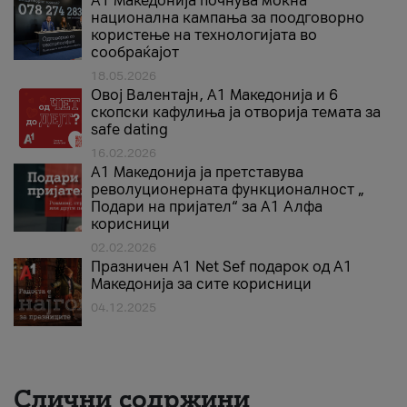
A1 Македонија почнува моќна
национална кампања за поодговорно
користење на технологијата во
сообраќајот
18.05.2026
Овој Валентајн, A1 Македонија и 6
скопски кафулиња ја отворија темата за
safe dating
16.02.2026
А1 Македонија ја претставува
револуционерната функционалност „
Подари на пријател“ за А1 Алфа
корисници
02.02.2026
Празничен A1 Net Sеf подарок од А1
Македонија за сите корисници
04.12.2025
Слични содржини