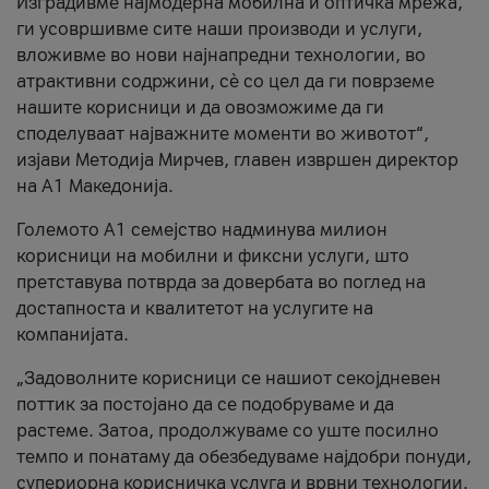
Изградивме најмодерна мобилна и оптичка мрежа,
ги усовршивме сите наши производи и услуги,
вложивме во нови најнапредни технологии, во
атрактивни содржини, сè со цел да ги поврземе
нашите корисници и да овозможиме да ги
споделуваат најважните моменти во животот“,
изјави Методија Мирчев, главен извршен директор
на А1 Македонија.
Големото А1 семејство надминува милион
корисници на мобилни и фиксни услуги, што
претставува потврда за довербата во поглед на
достапноста и квалитетот на услугите на
компанијата.
„Задоволните корисници се нашиот секојдневен
поттик за постојано да се подобруваме и да
растеме. Затоа, продолжуваме со уште посилно
темпо и понатаму да обезбедуваме најдобри понуди,
супериорна корисничка услуга и врвни технологии.