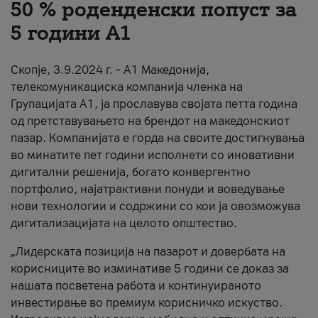
50 % роденденски попуст за
За нас
5 години А1
#ПодобарОнлајн
Скопје, 3.9.2024 г. – А1 Македонија,
телекомуникациска компанија членка на
Групацијата А1, ја прославува својата петта година
од претставувањето на брендот на македонскиот
пазар. Компанијата е горда на своите достигнувања
во минатите пет години исполнети со иновативни
дигитални решенија, богато конвергентно
портфолио, најатрактивни понуди и воведување
нови технологии и содржини со кои ја овозможува
дигитализацијата на целото општество.
„Лидерската позиција на пазарот и довербата на
корисниците во изминативе 5 години се доказ за
нашата посветена работа и континуираното
инвестирање во премиум корисничко искуство.