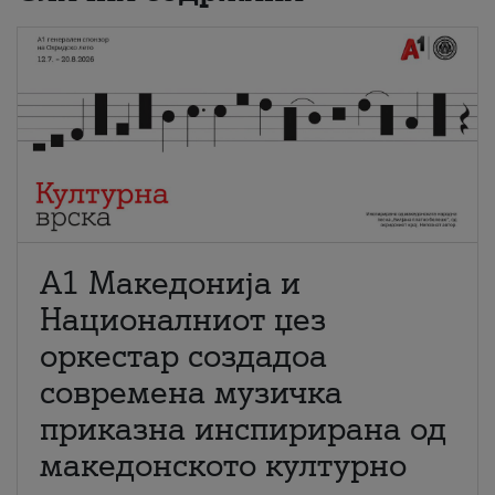
А1 Македонија и
Националниот џез
оркестар создадоа
современа музичка
приказна инспирирана од
македонското културно