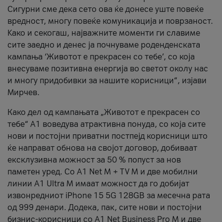
Сигурни сме дека сето ова ќе донесе уште повеќе
вредност, многу повеќе комуникација и поврзаност.
Kако и секогаш, најважните моменти ги славиме
сите заедно и денес ја почнуваме роденденската
кампања ‘Животот е прекрасен со тебе’, со која
внесуваме позитивна енергија во светот околу нас
и многу придобивки за нашите корисници“, изјави
Мирчев.
Како дел од кампањата „Животот е прекрасен со
тебе“ А1 воведува атрактивна понуда, со која сите
нови и постојни приватни постпејд корисници што
ќе направат обнова на својот договор, добиваат
ексклузивна можност за 50 % попуст за нов
паметен уред. Со А1 Net M + TV M и две мобилни
линии A1 Ultra M имаат можност да го добијат
извонредниот iPhone 15 5G 128GB за месечна рата
од 999 денари. Додека, пак, сите нови и постојни
бизнис-корисници со А1 Net Business Pro M и две