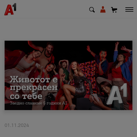
МК
EN
SQ
Приватни
Деловни
Поддршка
Надополни кредит
01.11.2024
Плати сметка