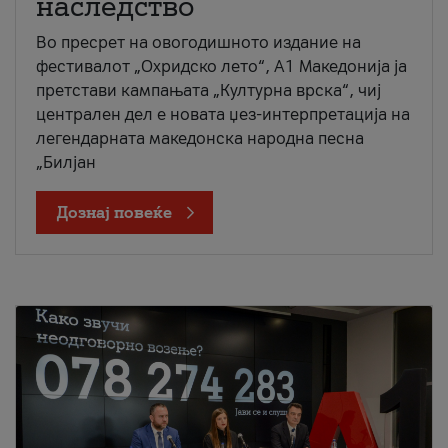
наследство
Во пресрет на овогодишното издание на
фестивалот „Охридско лето“, А1 Македонија ја
претстави кампањата „Културна врска“, чиј
централен дел е новата џез-интерпретација на
легендарната македонска народна песна
„Билјан
Дознај повеќе