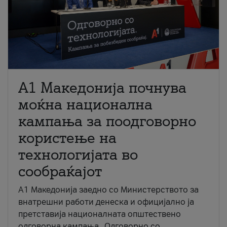
A1 Македонија почнува
моќна национална
кампања за поодговорно
користење на
технологијата во
сообраќајот
A1 Македонија заедно со Министерството за
внатрешни работи денеска и официјално ја
претставија националната општествено
одговорна кампања „Одговорно со