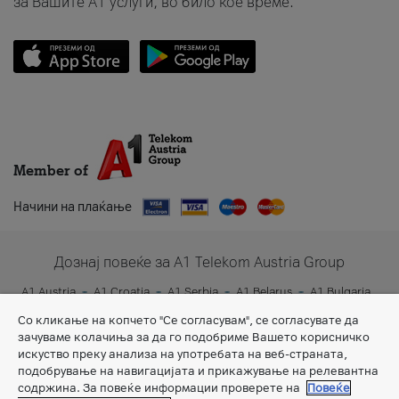
за Вашите A1 услуги, во било кое време.
Member of
Начини на плаќање
Дознај повеќе за A1 Telekom Austria Group
A1 Austria
A1 Croatia
A1 Serbia
A1 Belarus
A1 Bulgaria
A1 Slovenia
A1 Digital
Со кликање на копчето "Се согласувам", се согласувате да
зачуваме колачиња за да го подобриме Вашето корисничко
искуство преку анализа на употребата на веб-страната,
подобрување на навигацијата и прикажување на релевантна
содржина. За повеќе информации проверете на
Повеќе