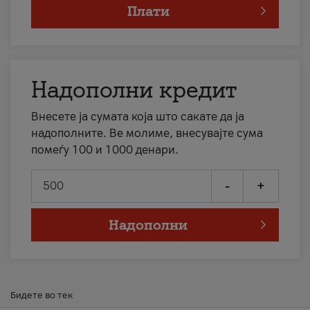
Плати
Надополни кредит
Внесете ја сумата која што сакате да ја
надополните. Ве молиме, внесувајте сума
помеѓу 100 и 1000 денари.
-
+
Надополни
Бидете во тек