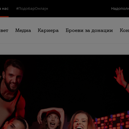
а нас
#ПодобарОнлајн
Надополн
свет
Медиа
Кариера
Броеви за донации
Кон