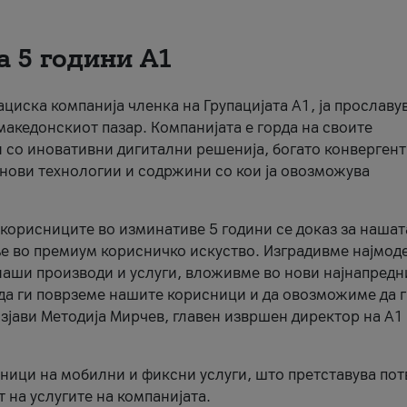
а 5 години А1
кациска компанија членка на Групацијата А1, ја прославу
македонскиот пазар. Компанијата е горда на своите
 со иновативни дигитални решенија, богато конверген
нови технологии и содржини со кои ја овозможува
 корисниците во изминативе 5 години се доказ за нашат
е во премиум корисничко искуство. Изградивме најмод
наши производи и услуги, вложивме во нови најнапредн
 да ги поврземе нашите корисници и да овозможиме да 
зјави Методија Мирчев, главен извршен директор на А1
ици на мобилни и фиксни услуги, што претставува пот
 на услугите на компанијата.