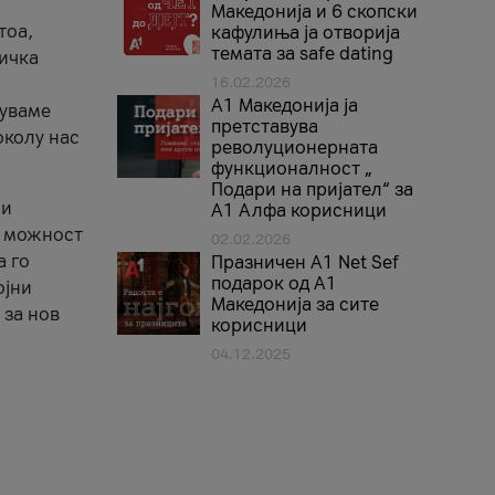
Македонија и 6 скопски
тоа,
кафулиња ја отворија
темата за safe dating
ничка
16.02.2026
А1 Македонија ја
нуваме
претставува
околу нас
револуционерната
функционалност „
Подари на пријател“ за
 и
А1 Алфа корисници
а можност
02.02.2026
а го
Празничен A1 Net Sеf
подарок од А1
ојни
Македонија за сите
 за нов
корисници
04.12.2025