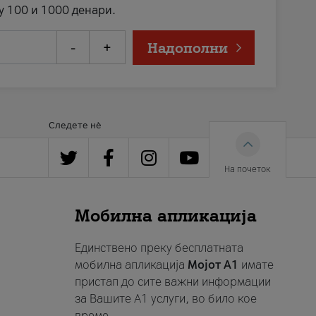
у 100 и 1000 денари.
-
+
Надополни
Следете нè
На почеток
Мобилна апликација
Единствено преку бесплатната
мобилна апликација
Мојот A1
имате
пристап до сите важни информации
за Вашите A1 услуги, во било кое
време.