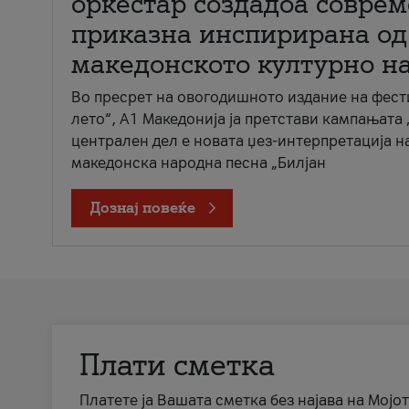
оркестар создадоа совре
приказна инспирирана од
македонското културно н
Во пресрет на овогодишното издание на фест
лето“, А1 Македонија ја претстави кампањата 
централен дел е новата џез-интерпретација н
македонска народна песна „Билјан
Дознај повеќе
Плати сметка
Платете ја Вашата сметка без најава на Мојот