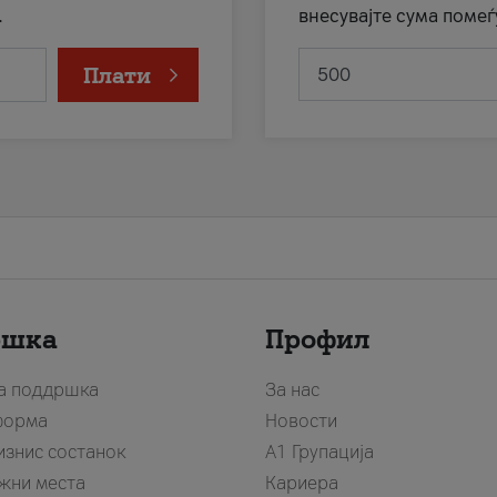
.
внесувајте сума помеѓ
Плати
ршка
Профил
за поддршка
За нас
форма
Новости
изнис состанок
А1 Групација
жни места
Кариера