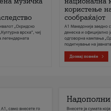
мена музичка
национална 
користење на
аследство
сообраќајот
ивалот „Охридско
A1 Македонија заедно 
„Културна врска“, чиј
денеска и официјално 
а легендарната
одговорна кампања „Од
подигнување на јавната 
Дознај повеќе
Надополни
 А1, само внесете го
Внесете ја сумата кој