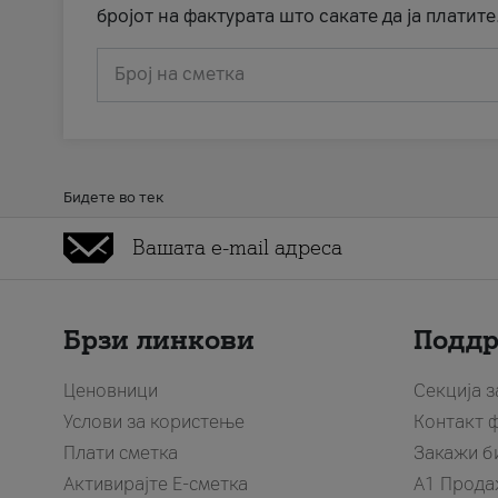
бројот на фактурата што сакате да ја платите
Број на сметка
Бидете во тек
Брзи линкови
Подд
Ценовници
Секција 
Услови за користење
Контакт 
Плати сметка
Закажи б
Активирајте Е-сметка
A1 Прода