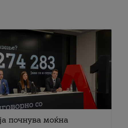
ја почнува моќна