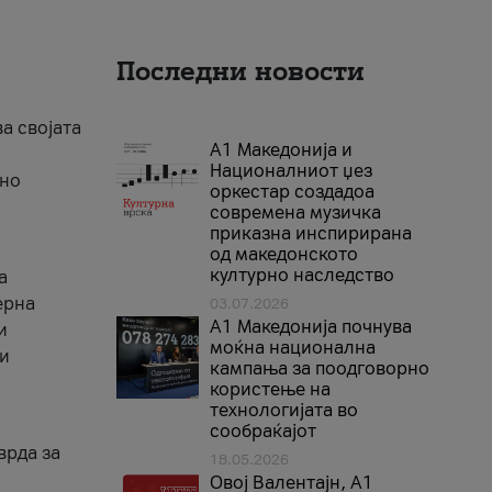
Последни новости
ва својата
А1 Македонија и
Националниот џез
тно
оркестар создадоа
современа музичка
приказна инспирирана
од македонското
културно наследство
а
ерна
03.07.2026
A1 Македонија почнува
и
моќна национална
ги
кампања за поодговорно
користење на
технологијата во
сообраќајот
врда за
18.05.2026
Овој Валентајн, A1