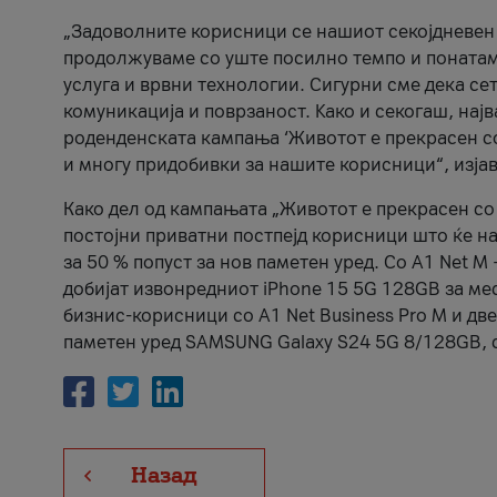
„Задоволните корисници се нашиот секојдневен п
продолжуваме со уште посилно темпо и понатам
услуга и врвни технологии. Сигурни сме дека се
комуникација и поврзаност. Kако и секогаш, нај
роденденската кампања ‘Животот е прекрасен со 
и многу придобивки за нашите корисници“, изја
Како дел од кампањата „Животот е прекрасен со 
постојни приватни постпејд корисници што ќе н
за 50 % попуст за нов паметен уред. Со А1 Net M
добијат извонредниот iPhone 15 5G 128GB за мес
бизнис-корисници со А1 Net Business Pro M и дв
паметен уред SAMSUNG Galaxy S24 5G 8/128GB, с
Назад