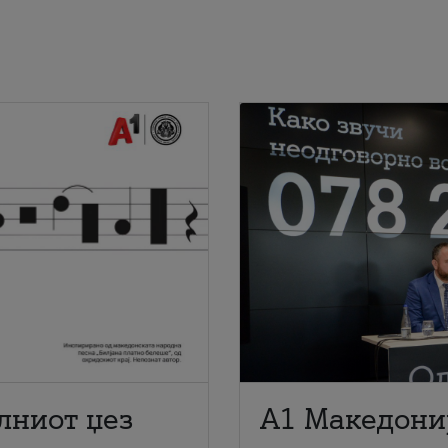
лниот џез
A1 Македони