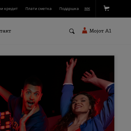
и кредит
Плати сметка
Поддршка
МК
такт
Мојот A1