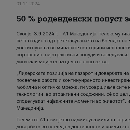
01.11.2024
50 % роденденски попуст з
Скопје, 3.9.2024 г. – А1 Македонија, телекомуни
петта година од претставувањето на брендот на 
достигнувања во минатите пет години исполнети
портфолио, најатрактивни понуди и воведување 
дигитализацијата на целото општество.
„Лидерската позиција на пазарот и довербата на
посветена работа и континуираното инвестирањ
мобилна и оптичка мрежа, ги усовршивме сите 
технологии, во атрактивни содржини, сè со цел
споделуваат најважните моменти во животот“, и
Македонија.
Големото А1 семејство надминува милион корисн
довербата во поглед на достапноста и квалитетот