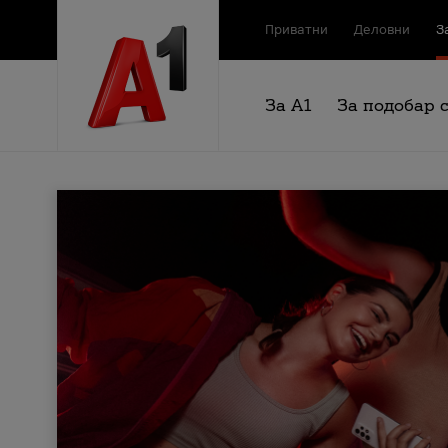
Приватни
Деловни
З
За А1
За подобар 