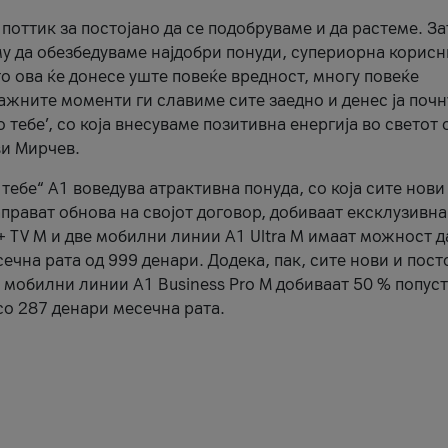
оттик за постојано да се подобруваме и да растеме. За
у да обезбедуваме најдобри понуди, супериорна корис
то ова ќе донесе уште повеќе вредност, многу повеќе
важните моменти ги славиме сите заедно и денес ја поч
тебе’, со која внесуваме позитивна енергија во светот 
ви Мирчев.
тебе“ А1 воведува атрактивна понуда, со која сите нови
аправат обнова на својот договор, добиваат ексклузивн
 + TV M и две мобилни линии A1 Ultra M имаат можност д
ечна рата од 999 денари. Додека, пак, сите нови и пост
е мобилни линии А1 Business Pro М добиваат 50 % попуст
о 287 денари месечна рата.