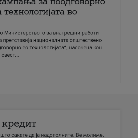
кампања за поодговорно
 технологијата во
со Министерството за внатрешни работи
ја претставија националната општествено
говорно со технологијата“, насочена кон
свест...
 кредит
а што сакате да ја надополните. Ве молиме,