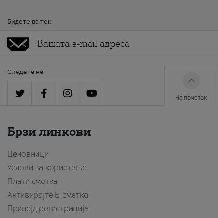
Бидете во тек
Следете нè
На почеток
Брзи линкови
Ценовници
Услови за користење
Плати сметка
Активирајте Е-сметка
Припејд регистрација