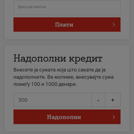
Број на сметка
Плати
Надополни кредит
Внесете ја сумата која што сакате да ја
надополните. Ве молиме, внесувајте сума
помеѓу 100 и 1000 денари.
-
+
Надополни