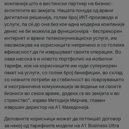
компанија што е вистински партнер на бизнис-
ентитетите во земјата. Нашата понуда од врвни
дигитални решенија, голем број ИКТ-производи и
услуги, па сè до она без кое една модерна компанија
денес не би можела да функционира – беспрекорен
интернет и врвни телекомуникациски услуги, им
овозможува на корисниците непречено и со голема
ефикасност да ги извршуваат своите операции. Во
оваа насока е и новото портфолио на мобилни
тарифи, кое на корисниците им нуди супериорен
пакет на услуги, со голем број бенефиции, во склад
со нивните потреби за стабилност во поврзувањето
и неограничена комуникација за водење на своите
бизниси во секое време, додека се во земјата и во
странство“, изјави Методија Мирчев, главен
извршен директор на А1 Македонија.
Деловните корисници можат да потпишат договор
за некој од тарифните модели на A1 Business Ultra