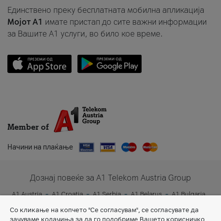
Единствено преку бесплатната мобилна апликација
Мојот A1
имате пристап до сите важни информации
за Вашите A1 услуги, во било кое време.
Member of
Начини на плаќање
Дознај повеќе за A1 Telekom Austria Group
A1 Austria
A1 Croatia
A1 Serbia
A1 Belarus
A1 Bulgaria
A1 Slovenia
A1 Digital
Со кликање на копчето "Се согласувам", се согласувате да
зачуваме колачиња за да го подобриме Вашето корисничко