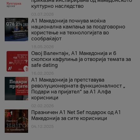
приказна инспирирана од македонското
културно наследство
03.07.2026
A1 Македонија почнува моќна
национална кампања за поодговорно
користење на технологијата во
сообраќајот
18.05.2026
Овој Валентајн, A1 Македонија и 6
скопски кафулиња ја отворија темата за
safe dating
16.02.2026
А1 Македонија ја претставува
револуционерната функционалност „
Подари на пријател“ за А1 Алфа
корисници
02.02.2026
Празничен A1 Net Sеf подарок од А1
Македонија за сите корисници
04.12.2025