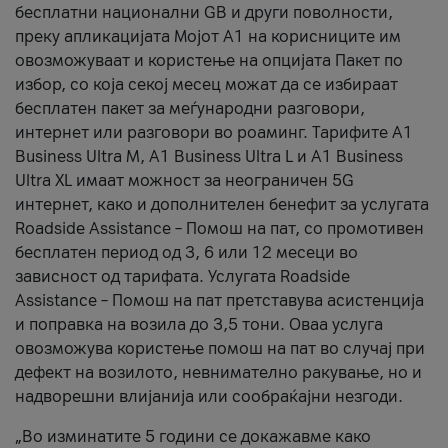
бесплатни национални GB и други поволности,
преку апликацијата Мојот А1 на корисниците им
овозможуваат и користење на опцијата Пакет по
избор, со која секој месец можат да се избираат
бесплатен пакет за меѓународни разговори,
интернет или разговори во роаминг. Тарифите A1
Business Ultra M, A1 Business Ultra L и A1 Business
Ultra XL имаат можност за неограничен 5G
интернет, како и дополнителен бенефит за услугата
Roadside Assistance – Помош на пат, со промотивен
бесплатен период од 3, 6 или 12 месеци во
зависност од тарифата. Услугата Roadside
Assistance – Помош на пат претставува асистенција
и поправка на возила до 3,5 тони. Оваа услуга
овозможува користење помош на пат во случај при
дефект на возилото, невнимателно ракување, но и
надворешни влијанија или сообраќајни незгоди.
„Во изминатите 5 години се докажавме како