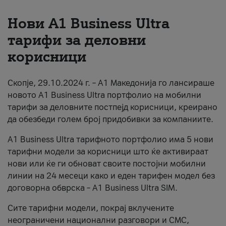
За нас
Нови А1 Business Ultra
тарифи за деловни
#ПодобарОнлајн
корисници
Скопје, 29.10.2024 г. – А1 Македонија го лансираше
новото А1 Business Ultra портфолио на мобилни
тарифи за деловните постпејд корисници, креирано
да обезбеди голем број придобивки за компаниите.
A1 Business Ultra тарифното портфолио има 5 нови
тарифни модели за корисници што ќе активираат
нови или ќе ги обноват своите постојни мобилни
линии на 24 месеци како и еден тарифен модел без
договорна обврска – A1 Business Ultra SIM.
Сите тарифни модели, покрај вклучените
неограничени национални разговори и СМС,