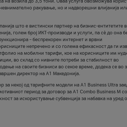
ка на возила до 3,5 тони. Оваа услуга овозможува кори
, невнимателно ракување, но и надворешни влијанија ил
панија што е вистински партнер на бизнис-ентитетите 
ија, голем број ИКТ-производи и услуги, па сè до она б
функционира – беспрекорен интернет и врвни
орисниците непречено и со голема ефикасност да ги из
ртфолио на мобилни тарифи, кое на корисниците им нуд
фиции, во склад со нивните потреби за стабилност во
дење на своите бизниси во секое време, додека се во з
извршен директор на А1 Македонија.
за некој од тарифните модели на A1 Business Ultra зае
мотивниот период за договор за A1 Combo Business M со
жност за искористување субвенција за набавка на уред 