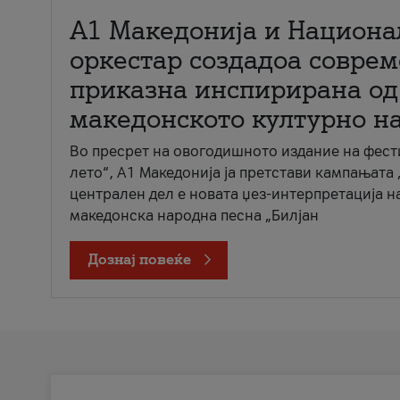
А1 Македонија и Национа
оркестар создадоа совре
приказна инспирирана од
македонското културно н
Во пресрет на овогодишното издание на фест
лето“, А1 Македонија ја претстави кампањата 
централен дел е новата џез-интерпретација н
македонска народна песна „Билјан
Дознај повеќе