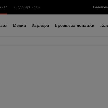
а нас
#ПодобарОнлајн
Надополн
свет
Медиа
Кариера
Броеви за донации
Кон