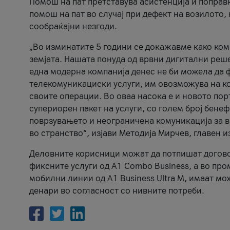
Помош на пат претставува асистенција и поправ
помош на пат во случај при дефект на возилото
сообраќајни незгоди.
„Во изминатите 5 години се докажавме како ком
земјата. Нашата понуда од врвни дигитални решен
една модерна компанија денес не би можела да 
телекомуникациски услуги, им овозможува на к
своите операции. Во оваа насока е и новото по
супериорен пакет на услуги, со голем број бене
поврзувањето и неограничена комуникација за во
во странство“, изјави Методија Мирчев, главен 
Деловните корисници можат да потпишат договор 
фиксните услуги од A1 Combo Business, а во про
мобилни линии од A1 Business Ultra M, имаат мо
денари во согласност со нивните потреби.