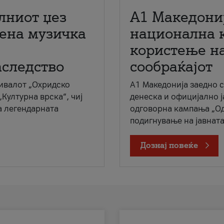
лниот џез
A1 Македони
мена музичка
национална 
користење на
аследство
сообраќајот
ивалот „Охридско
A1 Македонија заедно 
„Културна врска“, чиј
денеска и официјално 
а легендарната
одговорна кампања „Од
подигнување на јавната 
Дознај повеќе