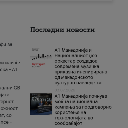
Последни новости
ифи за
А1 Македонија и
Националниот џез
оркестар создадоа
ви или ќе
современа музичка
ска – A1
приказна инспирирана
од македонското
културно наследство
онални GB
03.07.2026
јата
A1 Македонија почнува
тернет
моќна национална
кампања за поодговорно
 можност
користење на
т, со
технологијата во
nce –
сообраќајот