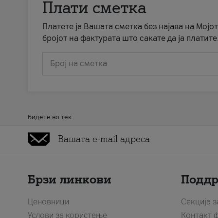
Плати сметка
Платете ја Вашата сметка без најава на Мојот
бројот на фактурата што сакате да ја платите
Број на сметка
Бидете во тек
Брзи линкови
Подд
Ценовници
Секција 
Услови за користење
Контакт 