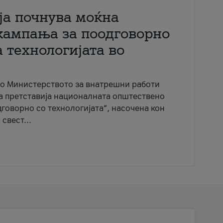
ја почнува моќна
кампања за поодговорно
 технологијата во
со Министерството за внатрешни работи
ја претставија националната општествено
говорно со технологијата“, насочена кон
свест...