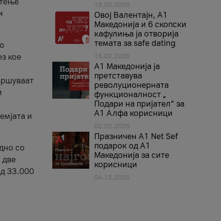
стење
18.05.2026
и
Овој Валентајн, A1
Македонија и 6 скопски
кафулиња ја отворија
темата за safe dating
во
ез кое
16.02.2026
А1 Македонија ја
претставува
вршуваат
револуционерната
и
функционалност „
Подари на пријател“ за
А1 Алфа корисници
емјата и
02.02.2026
Празничен A1 Net Sеf
подарок од А1
дно со
Македонија за сите
 две
корисници
од 33.000
04.12.2025