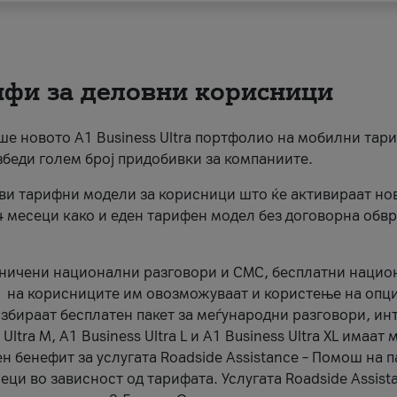
рифи за деловни корисници
раше новото А1 Business Ultra портфолио на мобилни тар
збеди голем број придобивки за компаниите.
ови тарифни модели за корисници што ќе активираат но
4 месеци како и еден тарифен модел без договорна обвр
аничени национални разговори и СМС, бесплатни наци
А1 на корисниците им овозможуваат и користење на опци
 избираат бесплатен пакет за меѓународни разговори, ин
ltra M, A1 Business Ultra L и A1 Business Ultra XL имаат
 бенефит за услугата Roadside Assistance – Помош на па
ци во зависност од тарифата. Услугата Roadside Assista