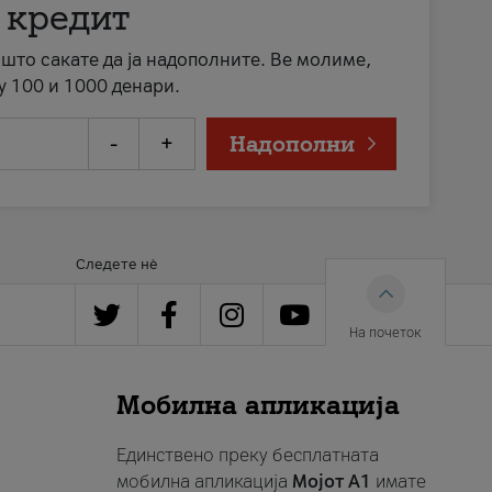
 кредит
а што сакате да ја надополните. Ве молиме,
у 100 и 1000 денари.
-
+
Надополни
Следете нè
На почеток
Мобилна апликација
Единствено преку бесплатната
мобилна апликација
Мојот A1
имате