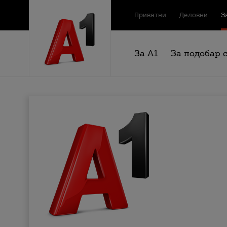
Приватни
Деловни
З
За А1
За подобар 