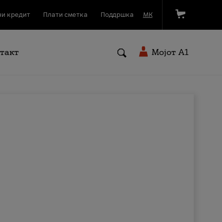
и кредит
Плати сметка
Поддршка
МК
такт
Мојот A1