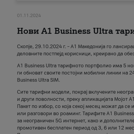
01.11.2024
Нови А1 Business Ultra та
Скопје, 29.10.2024 г. – А1 Македонија го ланси
деловните постпејд корисници, креирано да обе
A1 Business Ultra тарифното портфолио има 5 н
ги обноват своите постојни мобилни линии на 2
Business Ultra SIM.
Сите тарифни модели, покрај вклучените неогр
и други поволности, преку апликацијата Мојот 
Пакет по избор, со која секој месец можат да се
или разговори во роаминг. Тарифите A1 Business U
за неограничен 5G интернет, како и дополнителен
промотивен бесплатен период од 3, 6 или 12 месе