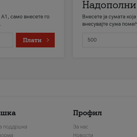
Надополни
 А1, само внесете го
Внесете ја сумата кој
.
внесувајте сума помеѓ
Плати
ршка
Профил
за поддршка
За нас
форма
Новости