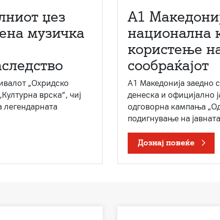
лниот џез
A1 Македони
мена музичка
национална 
користење на
аследство
сообраќајот
ивалот „Охридско
A1 Македонија заедно 
„Културна врска“, чиј
денеска и официјално 
а легендарната
одговорна кампања „Од
подигнување на јавната 
Дознај повеќе