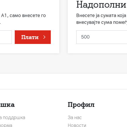
Надополни
 А1, само внесете го
Внесете ја сумата кој
.
внесувајте сума помеѓ
Плати
ршка
Профил
за поддршка
За нас
форма
Новости