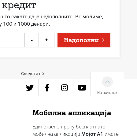
 кредит
а што сакате да ја надополните. Ве молиме,
у 100 и 1000 денари.
-
+
Надополни
Следете нè
На почеток
Мобилна апликација
Единствено преку бесплатната
мобилна апликација
Мојот A1
имате