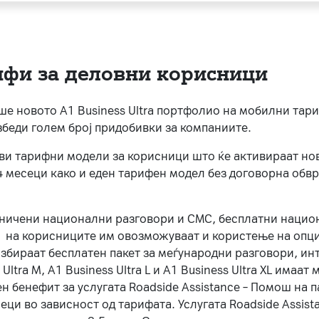
рифи за деловни корисници
раше новото А1 Business Ultra портфолио на мобилни тар
збеди голем број придобивки за компаниите.
ови тарифни модели за корисници што ќе активираат но
4 месеци како и еден тарифен модел без договорна обвр
аничени национални разговори и СМС, бесплатни наци
А1 на корисниците им овозможуваат и користење на опци
 избираат бесплатен пакет за меѓународни разговори, ин
ltra M, A1 Business Ultra L и A1 Business Ultra XL имаат
 бенефит за услугата Roadside Assistance – Помош на па
ци во зависност од тарифата. Услугата Roadside Assista