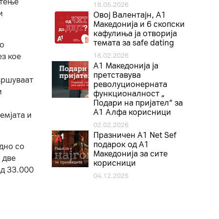
стење
18.05.2026
и
Овој Валентајн, A1
Македонија и 6 скопски
кафулиња ја отворија
темата за safe dating
во
ез кое
16.02.2026
А1 Македонија ја
претставува
вршуваат
револуционерната
и
функционалност „
Подари на пријател“ за
А1 Алфа корисници
емјата и
02.02.2026
Празничен A1 Net Sеf
подарок од А1
дно со
Македонија за сите
 две
корисници
од 33.000
04.12.2025