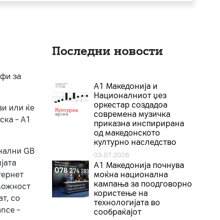
Последни новости
ифи за
А1 Македонија и
Националниот џез
оркестар создадоа
ви или ќе
современа музичка
ска – A1
приказна инспирирана
од македонското
културно наследство
онални GB
03.07.2026
јата
A1 Македонија почнува
тернет
моќна национална
кампања за поодговорно
 можност
користење на
т, со
технологијата во
nce –
сообраќајот