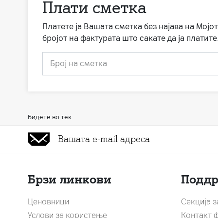
Плати сметка
Платете ја Вашата сметка без најава на Мојот
бројот на фактурата што сакате да ја платите
Број на сметка
Бидете во тек
Брзи линкови
Подд
Ценовници
Секција 
Услови за користење
Контакт 