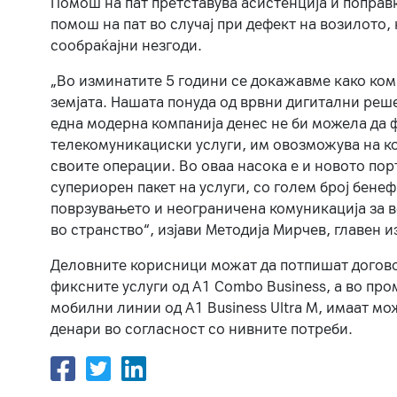
Помош на пат претставува асистенција и поправ
помош на пат во случај при дефект на возилото
сообраќајни незгоди.
„Во изминатите 5 години се докажавме како ком
земјата. Нашата понуда од врвни дигитални решен
една модерна компанија денес не би можела да 
телекомуникациски услуги, им овозможува на к
своите операции. Во оваа насока е и новото по
супериорен пакет на услуги, со голем број бене
поврзувањето и неограничена комуникација за во
во странство“, изјави Методија Мирчев, главен 
Деловните корисници можат да потпишат договор 
фиксните услуги од A1 Combo Business, а во про
мобилни линии од A1 Business Ultra M, имаат мо
денари во согласност со нивните потреби.