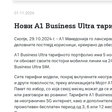
01.11.2024
Нови А1 Business Ultra та
Скопје, 29.10.2024 г. – А1 Македонија го ланси
деловните постпејд корисници, креирано да обе
A1 Business Ultra тарифното портфолио има 5 н
ги обноват своите постојни мобилни линии на 2
Business Ultra SIM.
Сите тарифни модели, покрај вклучените неогр
и други поволности, преку апликацијата Мојот 
Пакет по избор, со која секој месец можат да се
или разговори во роаминг. Тарифите A1 Business U
за неограничен 5G интернет, како и дополнителен
промотивен бесплатен период од 3, 6 или 12 месе