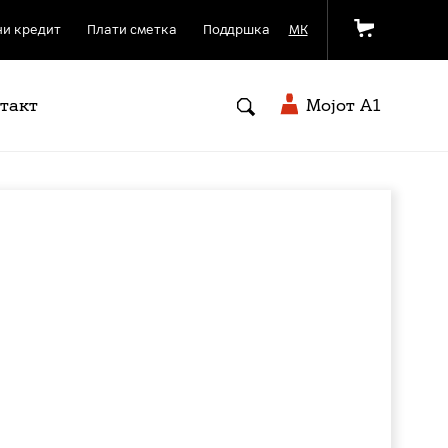
и кредит
Плати сметка
Поддршка
МК
такт
Мојот A1