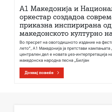
А1 Македонија и Национа
оркестар создадоа совре
приказна инспирирана од
македонското културно н
Во пресрет на овогодишното издание на фест
лето“, А1 Македонија ја претстави кампањата 
централен дел е новата џез-интерпретација н
македонска народна песна „Билјан
Дознај повеќе