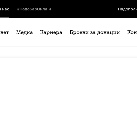
а нас
#ПодобарОнлајн
Надополн
свет
Медиа
Кариера
Броеви за донации
Кон