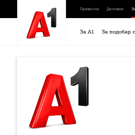
Приватни
Деловни
З
За А1
За подобар 