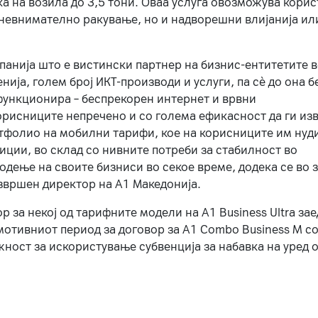
ка на возила до 3,5 тони. Оваа услуга овозможува кори
, невнимателно ракување, но и надворешни влијанија ил
панија што е вистински партнер на бизнис-ентитетите 
ија, голем број ИКТ-производи и услуги, па сè до она б
функционира – беспрекорен интернет и врвни
орисниците непречено и со голема ефикасност да ги из
ртфолио на мобилни тарифи, кое на корисниците им нуд
фиции, во склад со нивните потреби за стабилност во
дење на своите бизниси во секое време, додека се во з
извршен директор на А1 Македонија.
за некој од тарифните модели на A1 Business Ultra зае
мотивниот период за договор за A1 Combo Business M со
жност за искористување субвенција за набавка на уред 