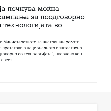
ја почнува моќна
кампања за поодговорно
 технологијата во
со Министерството за внатрешни работи
ја претставија националната општествено
говорно со технологијата“, насочена кон
свест...