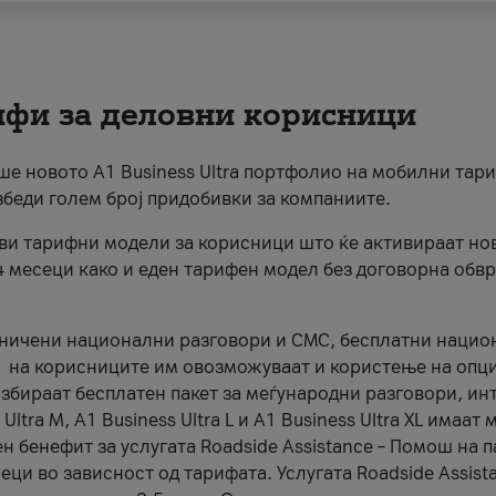
рифи за деловни корисници
раше новото А1 Business Ultra портфолио на мобилни тар
збеди голем број придобивки за компаниите.
ови тарифни модели за корисници што ќе активираат но
4 месеци како и еден тарифен модел без договорна обвр
аничени национални разговори и СМС, бесплатни наци
А1 на корисниците им овозможуваат и користење на опци
 избираат бесплатен пакет за меѓународни разговори, ин
ltra M, A1 Business Ultra L и A1 Business Ultra XL имаат
 бенефит за услугата Roadside Assistance – Помош на па
ци во зависност од тарифата. Услугата Roadside Assista