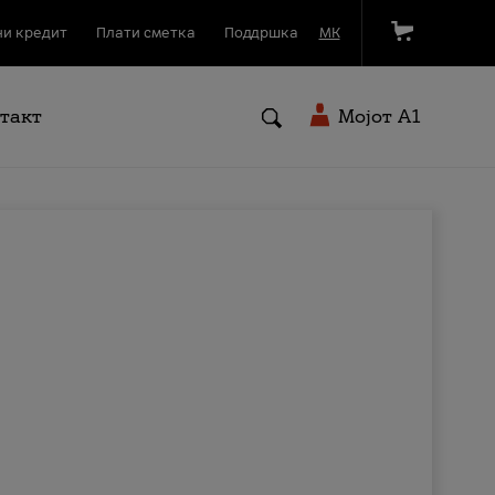
и кредит
Плати сметка
Поддршка
МК
такт
Мојот A1