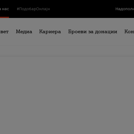
а нас
#ПодобарОнлајн
Надополн
свет
Медиа
Кариера
Броеви за донации
Кон