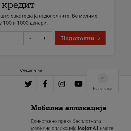
 кредит
а што сакате да ја надополните. Ве молиме,
у 100 и 1000 денари.
-
+
Надополни
Следете нè
На почеток
Мобилна апликација
Единствено преку бесплатната
мобилна апликација
Мојот A1
имате