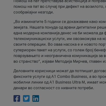
Помош на пат претставува асистенција и поправ
помош на пат во случај при дефект на возилото
сообраќајни незгоди.
„Во изминатите 5 години се докажавме како ком
земјата. Нашата понуда од врвни дигитални решен
една модерна компанија денес не би можела да 
телекомуникациски услуги, им овозможува на к
своите операции. Во оваа насока е и новото по
супериорен пакет на услуги, со голем број бене
поврзувањето и неограничена комуникација за во
во странство“, изјави Методија Мирчев, главен 
Деловните корисници можат да потпишат договор 
фиксните услуги од A1 Combo Business, а во про
мобилни линии од A1 Business Ultra M, имаат мо
денари во согласност со нивните потреби.