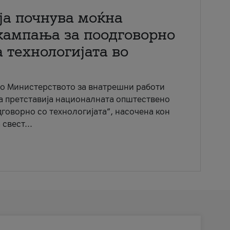
ја почнува моќна
кампања за поодговорно
 технологијата во
со Министерството за внатрешни работи
ја претставија националната општествено
говорно со технологијата“, насочена кон
свест...