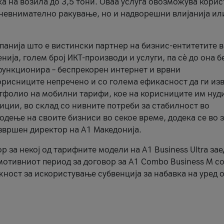
ка на возила до 3,5 тони. Оваа услуга овозможува кори
, невнимателно ракување, но и надворешни влијанија ил
панија што е вистински партнер на бизнис-ентитетите 
ија, голем број ИКТ-производи и услуги, па сè до она б
функционира – беспрекорен интернет и врвни
орисниците непречено и со голема ефикасност да ги из
ртфолио на мобилни тарифи, кое на корисниците им нуд
фиции, во склад со нивните потреби за стабилност во
дење на своите бизниси во секое време, додека се во з
извршен директор на А1 Македонија.
за некој од тарифните модели на A1 Business Ultra зае
мотивниот период за договор за A1 Combo Business M со
жност за искористување субвенција за набавка на уред 