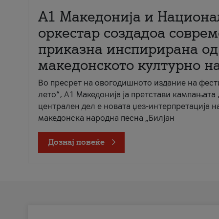
А1 Македонија и Национа
оркестар создадоа совре
приказна инспирирана од
македонското културно н
Во пресрет на овогодишното издание на фест
лето“, А1 Македонија ја претстави кампањата 
централен дел е новата џез-интерпретација н
македонска народна песна „Билјан
Дознај повеќе