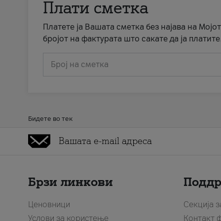
Плати сметка
Платете ја Вашата сметка без најава на Мојот
бројот на фактурата што сакате да ја платите
Број на сметка
Бидете во тек
Брзи линкови
Подд
Ценовници
Секција 
Услови за користење
Контакт 