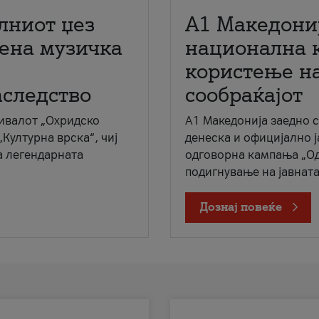
лниот џез
A1 Македони
мена музичка
национална 
користење на
аследство
сообраќајот
ивалот „Охридско
A1 Македонија заедно 
„Културна врска“, чиј
денеска и официјално 
а легендарната
одговорна кампања „Од
подигнување на јавната 
Дознај повеќе