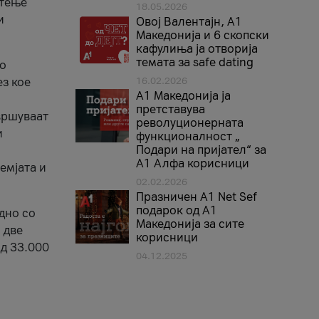
стење
18.05.2026
и
Овој Валентајн, A1
Македонија и 6 скопски
кафулиња ја отворија
темата за safe dating
во
ез кое
16.02.2026
А1 Македонија ја
претставува
вршуваат
револуционерната
и
функционалност „
Подари на пријател“ за
А1 Алфа корисници
емјата и
02.02.2026
Празничен A1 Net Sеf
подарок од А1
дно со
Македонија за сите
 две
корисници
од 33.000
04.12.2025