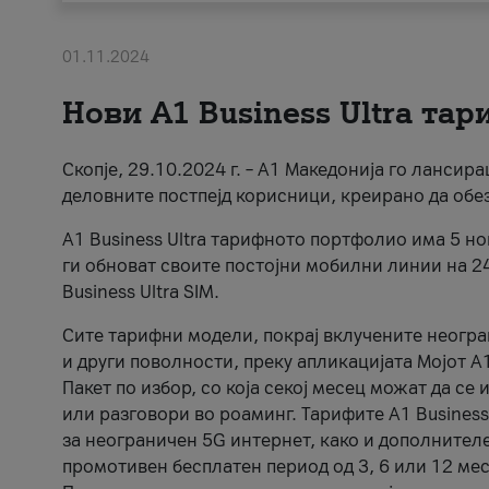
01.11.2024
Нови А1 Business Ultra та
Скопје, 29.10.2024 г. – А1 Македонија го ланси
деловните постпејд корисници, креирано да обе
A1 Business Ultra тарифното портфолио има 5 н
ги обноват своите постојни мобилни линии на 2
Business Ultra SIM.
Сите тарифни модели, покрај вклучените неогр
и други поволности, преку апликацијата Мојот 
Пакет по избор, со која секој месец можат да се
или разговори во роаминг. Тарифите A1 Business U
за неограничен 5G интернет, како и дополнителен
промотивен бесплатен период од 3, 6 или 12 месе