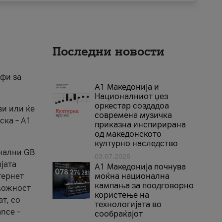
Последни новости
ифи за
А1 Македонија и
Националниот џез
оркестар создадоа
ви или ќе
современа музичка
ска – A1
приказна инспирирана
од македонското
културно наследство
онални GB
03.07.2026
јата
A1 Македонија почнува
тернет
моќна национална
кампања за поодговорно
 можност
користење на
т, со
технологијата во
nce –
сообраќајот