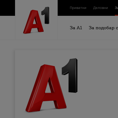
Приватни
Деловни
З
За А1
За подобар 