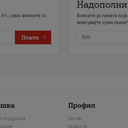
Надополни
 А1, само внесете го
Внесете ја сумата кој
.
внесувајте сума помеѓ
Плати
ршка
Профил
за поддршка
За нас
форма
Новости