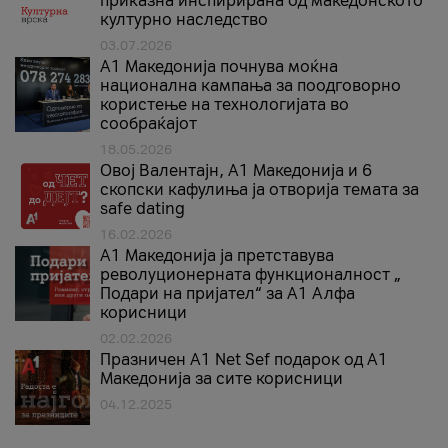
приказна инспирирана од македонското
културно наследство
03.07.2026
A1 Македонија почнува моќна
национална кампања за поодговорно
користење на технологијата во
сообраќајот
18.05.2026
Овој Валентајн, A1 Македонија и 6
скопски кафулиња ја отворија темата за
safe dating
16.02.2026
А1 Македонија ја претставува
револуционерната функционалност „
Подари на пријател“ за А1 Алфа
корисници
02.02.2026
Празничен A1 Net Sеf подарок од А1
Македонија за сите корисници
04.12.2025