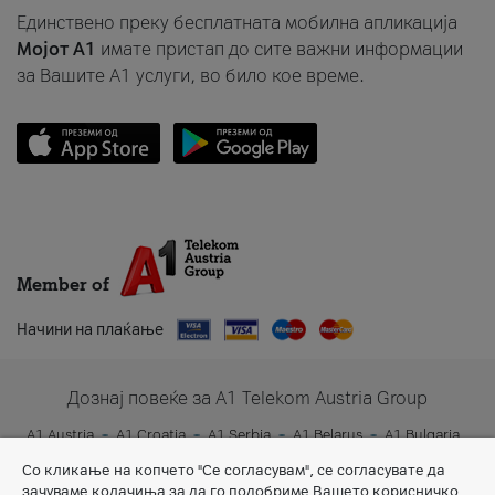
Единствено преку бесплатната мобилна апликација
Мојот A1
имате пристап до сите важни информации
за Вашите A1 услуги, во било кое време.
Member of
Начини на плаќање
Дознај повеќе за A1 Telekom Austria Group
A1 Austria
A1 Croatia
A1 Serbia
A1 Belarus
A1 Bulgaria
A1 Slovenia
A1 Digital
Со кликање на копчето "Се согласувам", се согласувате да
зачуваме колачиња за да го подобриме Вашето корисничко