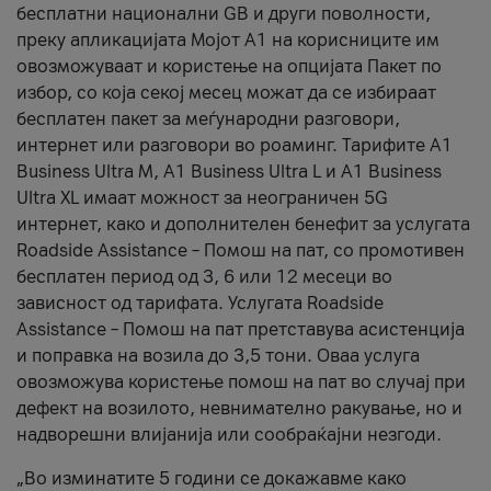
бесплатни национални GB и други поволности,
преку апликацијата Мојот А1 на корисниците им
овозможуваат и користење на опцијата Пакет по
избор, со која секој месец можат да се избираат
бесплатен пакет за меѓународни разговори,
интернет или разговори во роаминг. Тарифите A1
Business Ultra M, A1 Business Ultra L и A1 Business
Ultra XL имаат можност за неограничен 5G
интернет, како и дополнителен бенефит за услугата
Roadside Assistance – Помош на пат, со промотивен
бесплатен период од 3, 6 или 12 месеци во
зависност од тарифата. Услугата Roadside
Assistance – Помош на пат претставува асистенција
и поправка на возила до 3,5 тони. Оваа услуга
овозможува користење помош на пат во случај при
дефект на возилото, невнимателно ракување, но и
надворешни влијанија или сообраќајни незгоди.
„Во изминатите 5 години се докажавме како