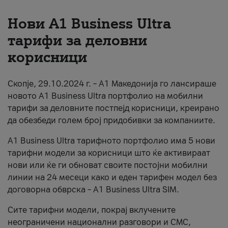
За нас
Нови А1 Business Ultra
тарифи за деловни
#ПодобарОнлајн
корисници
Скопје, 29.10.2024 г. – А1 Македонија го лансираше
новото А1 Business Ultra портфолио на мобилни
тарифи за деловните постпејд корисници, креирано
да обезбеди голем број придобивки за компаниите.
A1 Business Ultra тарифното портфолио има 5 нови
тарифни модели за корисници што ќе активираат
нови или ќе ги обноват своите постојни мобилни
линии на 24 месеци како и еден тарифен модел без
договорна обврска – A1 Business Ultra SIM.
Сите тарифни модели, покрај вклучените
неограничени национални разговори и СМС,