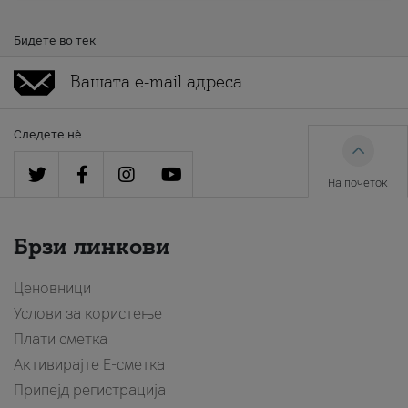
Бидете во тек
Следете нè
На почеток
Брзи линкови
Ценовници
Услови за користење
Плати сметка
Активирајте Е-сметка
Припејд регистрација