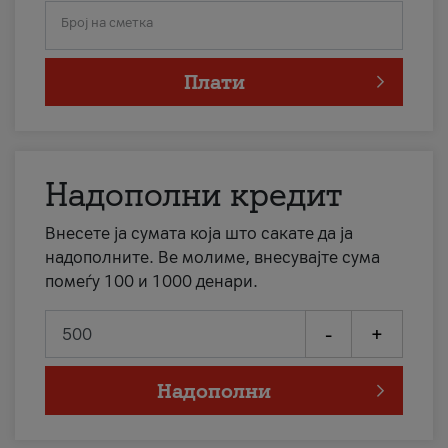
Број на сметка
Плати
Надополни кредит
Внесете ја сумата која што сакате да ја
надополните. Ве молиме, внесувајте сума
помеѓу 100 и 1000 денари.
-
+
Надополни