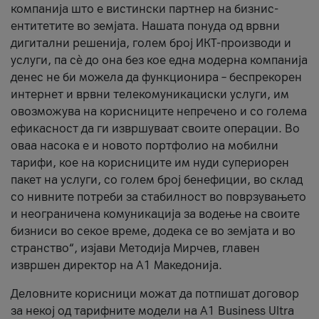
компанија што е вистински партнер на бизнис-
ентитетите во земјата. Нашата понуда од врвни
дигитални решенија, голем број ИКТ-производи и
услуги, па сè до она без кое една модерна компанија
денес не би можела да функционира – беспрекорен
интернет и врвни телекомуникациски услуги, им
овозможува на корисниците непречено и со голема
ефикасност да ги извршуваат своите операции. Во
оваа насока е и новото портфолио на мобилни
тарифи, кое на корисниците им нуди супериорен
пакет на услуги, со голем број бенефиции, во склад
со нивните потреби за стабилност во поврзувањето
и неограничена комуникација за водење на своите
бизниси во секое време, додека се во земјата и во
странство“, изјави Методија Мирчев, главен
извршен директор на А1 Македонија.
Деловните корисници можат да потпишат договор
за некој од тарифните модели на A1 Business Ultra