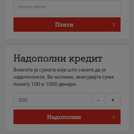
Број на сметка
Плати
Надополни кредит
Внесете ја сумата која што сакате да ја
надополните. Ве молиме, внесувајте сума
помеѓу 100 и 1000 денари.
-
+
Надополни