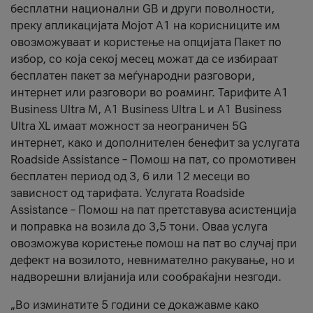
бесплатни национални GB и други поволности,
преку апликацијата Мојот А1 на корисниците им
овозможуваат и користење на опцијата Пакет по
избор, со која секој месец можат да се избираат
бесплатен пакет за меѓународни разговори,
интернет или разговори во роаминг. Тарифите A1
Business Ultra M, A1 Business Ultra L и A1 Business
Ultra XL имаат можност за неограничен 5G
интернет, како и дополнителен бенефит за услугата
Roadside Assistance – Помош на пат, со промотивен
бесплатен период од 3, 6 или 12 месеци во
зависност од тарифата. Услугата Roadside
Assistance – Помош на пат претставува асистенција
и поправка на возила до 3,5 тони. Оваа услуга
овозможува користење помош на пат во случај при
дефект на возилото, невнимателно ракување, но и
надворешни влијанија или сообраќајни незгоди.
„Во изминатите 5 години се докажавме како