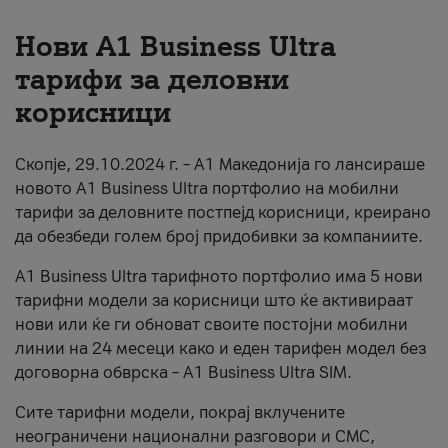
За нас
Нови А1 Business Ultra
тарифи за деловни
#ПодобарОнлајн
корисници
Скопје, 29.10.2024 г. – А1 Македонија го лансираше
новото А1 Business Ultra портфолио на мобилни
тарифи за деловните постпејд корисници, креирано
да обезбеди голем број придобивки за компаниите.
A1 Business Ultra тарифното портфолио има 5 нови
тарифни модели за корисници што ќе активираат
нови или ќе ги обноват своите постојни мобилни
линии на 24 месеци како и еден тарифен модел без
договорна обврска – A1 Business Ultra SIM.
Сите тарифни модели, покрај вклучените
неограничени национални разговори и СМС,