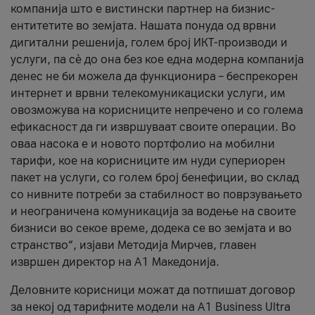
компанија што е вистински партнер на бизнис-
ентитетите во земјата. Нашата понуда од врвни
дигитални решенија, голем број ИКТ-производи и
услуги, па сè до она без кое една модерна компанија
денес не би можела да функционира – беспрекорен
интернет и врвни телекомуникациски услуги, им
овозможува на корисниците непречено и со голема
ефикасност да ги извршуваат своите операции. Во
оваа насока е и новото портфолио на мобилни
тарифи, кое на корисниците им нуди супериорен
пакет на услуги, со голем број бенефиции, во склад
со нивните потреби за стабилност во поврзувањето
и неограничена комуникација за водење на своите
бизниси во секое време, додека се во земјата и во
странство“, изјави Методија Мирчев, главен
извршен директор на А1 Македонија.
Деловните корисници можат да потпишат договор
за некој од тарифните модели на A1 Business Ultra