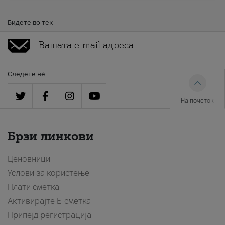
Бидете во тек
Следете нè
На почеток
Брзи линкови
Ценовници
Услови за користење
Плати сметка
Активирајте Е-сметка
Припејд регистрација