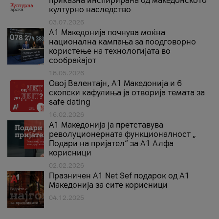
приказна инспирирана од македонското
културно наследство
03.07.2026
A1 Македонија почнува моќна
национална кампања за поодговорно
користење на технологијата во
сообраќајот
18.05.2026
Овој Валентајн, A1 Македонија и 6
скопски кафулиња ја отворија темата за
safe dating
16.02.2026
А1 Македонија ја претставува
револуционерната функционалност „
Подари на пријател“ за А1 Алфа
корисници
02.02.2026
Празничен A1 Net Sеf подарок од А1
Македонија за сите корисници
04.12.2025