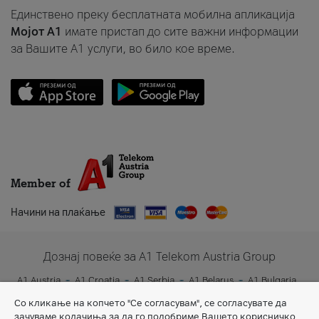
Единствено преку бесплатната мобилна апликација
Мојот A1
имате пристап до сите важни информации
за Вашите A1 услуги, во било кое време.
Member of
Начини на плаќање
Дознај повеќе за A1 Telekom Austria Group
A1 Austria
A1 Croatia
A1 Serbia
A1 Belarus
A1 Bulgaria
A1 Slovenia
A1 Digital
Со кликање на копчето "Се согласувам", се согласувате да
зачуваме колачиња за да го подобриме Вашето корисничко