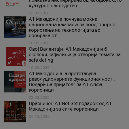
приказна инспирирана од македонското
културно наследство
03.07.2026
A1 Македонија почнува моќна
национална кампања за поодговорно
користење на технологијата во
сообраќајот
18.05.2026
Овој Валентајн, A1 Македонија и 6
скопски кафулиња ја отворија темата за
safe dating
16.02.2026
А1 Македонија ја претставува
револуционерната функционалност „
Подари на пријател“ за А1 Алфа
корисници
02.02.2026
Празничен A1 Net Sеf подарок од А1
Македонија за сите корисници
04.12.2025