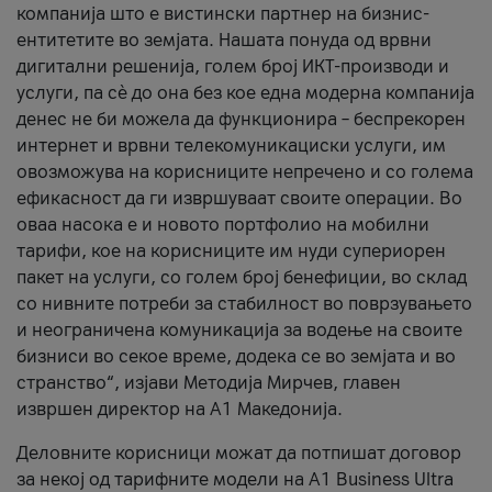
компанија што е вистински партнер на бизнис-
ентитетите во земјата. Нашата понуда од врвни
дигитални решенија, голем број ИКТ-производи и
услуги, па сè до она без кое една модерна компанија
денес не би можела да функционира – беспрекорен
интернет и врвни телекомуникациски услуги, им
овозможува на корисниците непречено и со голема
ефикасност да ги извршуваат своите операции. Во
оваа насока е и новото портфолио на мобилни
тарифи, кое на корисниците им нуди супериорен
пакет на услуги, со голем број бенефиции, во склад
со нивните потреби за стабилност во поврзувањето
и неограничена комуникација за водење на своите
бизниси во секое време, додека се во земјата и во
странство“, изјави Методија Мирчев, главен
извршен директор на А1 Македонија.
Деловните корисници можат да потпишат договор
за некој од тарифните модели на A1 Business Ultra