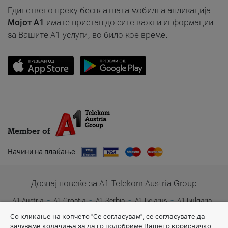
Единствено преку бесплатната мобилна апликација
Мојот A1
имате пристап до сите важни информации
за Вашите A1 услуги, во било кое време.
Member of
Начини на плаќање
Дознај повеќе за A1 Telekom Austria Group
A1 Austria
A1 Croatia
A1 Serbia
A1 Belarus
A1 Bulgaria
A1 Slovenia
A1 Digital
Со кликање на копчето "Се согласувам", се согласувате да
зачуваме колачиња за да го подобриме Вашето корисничко