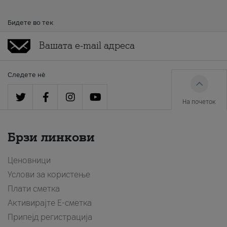
Бидете во тек
Следете нè
На почеток
Брзи линкови
Ценовници
Услови за користење
Плати сметка
Активирајте Е-сметка
Припејд регистрација