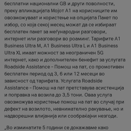
бесплатни национални GB и други поволности,
преку апликацијата Мојот А1 на корисниците им
овозможуваат и користење на опцијата Пакет по
избор, со која секој месец можат да се избираат
бесплатен пакет за меѓународни разговори,
интернет или разговори во роаминг. Тарифите A1
Business Ultra M, A1 Business Ultra L и A1 Business
Ultra XL имаат можност за неограничен 5G
интернет, како и дополнителен бенефит за услугата
Roadside Assistance – Помош на пат, со промотивен
бесплатен период од 3, 6 или 12 месеци во
зависност од тарифата. Услугата Roadside
Assistance – Помош на пат претставува асистенција
и поправка на возила до 3,5 тони. Оваа услуга
овозможува користење помош на пат во случај при
дефект на возилото, невнимателно ракување, но и
надворешни влијанија или сообраќајни незгоди.
„Во изминатите 5 години се докажавме како