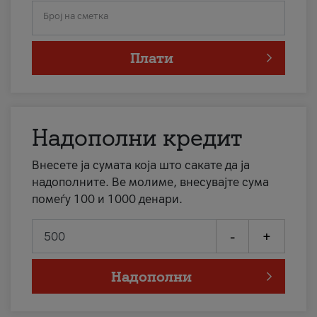
Број на сметка
Плати
Надополни кредит
Внесете ја сумата која што сакате да ја
надополните. Ве молиме, внесувајте сума
помеѓу 100 и 1000 денари.
-
+
Надополни