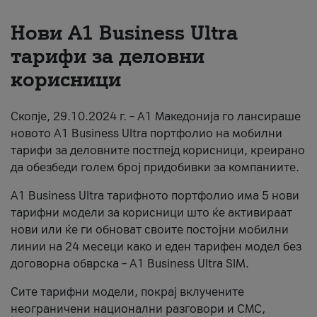
За нас
Нови А1 Business Ultra
тарифи за деловни
#ПодобарОнлајн
корисници
Скопје, 29.10.2024 г. – А1 Македонија го лансираше
новото А1 Business Ultra портфолио на мобилни
тарифи за деловните постпејд корисници, креирано
да обезбеди голем број придобивки за компаниите.
A1 Business Ultra тарифното портфолио има 5 нови
тарифни модели за корисници што ќе активираат
нови или ќе ги обноват своите постојни мобилни
линии на 24 месеци како и еден тарифен модел без
договорна обврска – A1 Business Ultra SIM.
Сите тарифни модели, покрај вклучените
неограничени национални разговори и СМС,