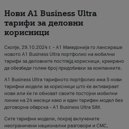
За нас
Нови А1 Business Ultra
тарифи за деловни
#ПодобарОнлајн
корисници
Скопје, 29.10.2024 г. – А1 Македонија го лансираше
новото А1 Business Ultra портфолио на мобилни
тарифи за деловните постпејд корисници, креирано
да обезбеди голем број придобивки за компаниите.
A1 Business Ultra тарифното портфолио има 5 нови
тарифни модели за корисници што ќе активираат
нови или ќе ги обноват своите постојни мобилни
линии на 24 месеци како и еден тарифен модел без
договорна обврска – A1 Business Ultra SIM.
Сите тарифни модели, покрај вклучените
неограничени национални разговори и СМС,