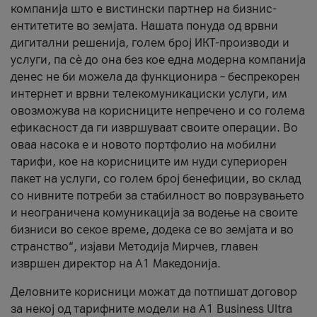
компанија што е вистински партнер на бизнис-
ентитетите во земјата. Нашата понуда од врвни
дигитални решенија, голем број ИКТ-производи и
услуги, па сè до она без кое една модерна компанија
денес не би можела да функционира – беспрекорен
интернет и врвни телекомуникациски услуги, им
овозможува на корисниците непречено и со голема
ефикасност да ги извршуваат своите операции. Во
оваа насока е и новото портфолио на мобилни
тарифи, кое на корисниците им нуди супериорен
пакет на услуги, со голем број бенефиции, во склад
со нивните потреби за стабилност во поврзувањето
и неограничена комуникација за водење на своите
бизниси во секое време, додека се во земјата и во
странство“, изјави Методија Мирчев, главен
извршен директор на А1 Македонија.
Деловните корисници можат да потпишат договор
за некој од тарифните модели на A1 Business Ultra