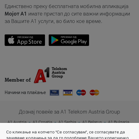
Единствено преку бесплатната мобилна апликација
Мојот A1
имате пристап до сите важни информации
за Вашите A1 услуги, во било кое време.
Member of
Начини на плаќање
Дознај повеќе за A1 Telekom Austria Group
A1 Austria
A1 Croatia
A1 Serbia
A1 Belarus
A1 Bulgaria
A1 Slovenia
A1 Digital
Со кликање на копчето "Се согласувам", се согласувате да
зачуваме колачиња за да го подобриме Вашето корисничко