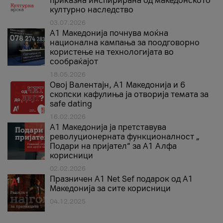
приказна инспирирана од македонското
културно наследство
03.07.2026
A1 Македонија почнува моќна
национална кампања за поодговорно
користење на технологијата во
сообраќајот
18.05.2026
Овој Валентајн, A1 Македонија и 6
скопски кафулиња ја отворија темата за
safe dating
16.02.2026
А1 Македонија ја претставува
револуционерната функционалност „
Подари на пријател“ за А1 Алфа
корисници
02.02.2026
Празничен A1 Net Sеf подарок од А1
Македонија за сите корисници
04.12.2025