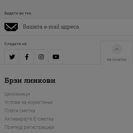
Бидете во тек
Следете нè
На почеток
Брзи линкови
Ценовници
Услови за користење
Плати сметка
Активирајте Е-сметка
Припејд регистрација