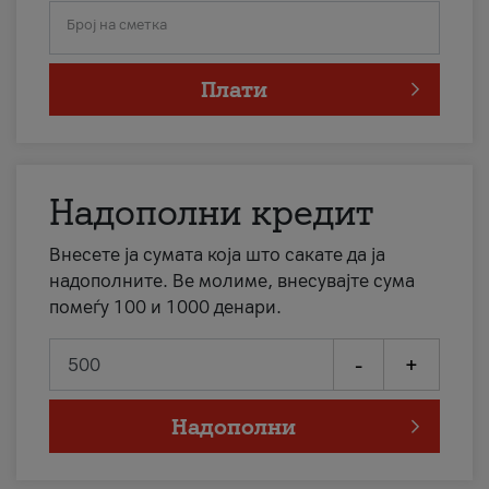
Број на сметка
Плати
Надополни кредит
Внесете ја сумата која што сакате да ја
надополните. Ве молиме, внесувајте сума
помеѓу 100 и 1000 денари.
-
+
Надополни