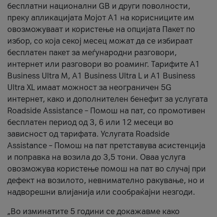
бесплатни национални GB и други поволности,
преку апликацијата Мојот А1 на корисниците им
овозможуваат и користење на опцијата Пакет по
избор, со која секој месец можат да се избираат
бесплатен пакет за меѓународни разговори,
интернет или разговори во роаминг. Тарифите A1
Business Ultra M, A1 Business Ultra L и A1 Business
Ultra XL имаат можност за неограничен 5G
интернет, како и дополнителен бенефит за услугата
Roadside Assistance – Помош на пат, со промотивен
бесплатен период од 3, 6 или 12 месеци во
зависност од тарифата. Услугата Roadside
Assistance – Помош на пат претставува асистенција
и поправка на возила до 3,5 тони. Оваа услуга
овозможува користење помош на пат во случај при
дефект на возилото, невнимателно ракување, но и
надворешни влијанија или сообраќајни незгоди.
„Во изминатите 5 години се докажавме како