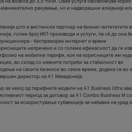
ка на возила до 3,5 тони. Оваа услуга овозможува кори
, невнимателно ракување, но и надворешни влијанија ил
панија што е вистински партнер на бизнис-ентитетите 
ија, голем број ИКТ-производи и услуги, па сè до она б
функционира – беспрекорен интернет и врвни
орисниците непречено и со голема ефикасност да ги из
ртфолио на мобилни тарифи, кое на корисниците им нуд
фиции, во склад со нивните потреби за стабилност во
дење на своите бизниси во секое време, додека се во з
извршен директор на А1 Македонија.
за некој од тарифните модели на A1 Business Ultra зае
мотивниот период за договор за A1 Combo Business M со
жност за искористување субвенција за набавка на уред 