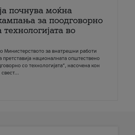
ја почнува моќна
кампања за поодговорно
 технологијата во
со Министерството за внатрешни работи
ја претставија националната општествено
говорно со технологијата“, насочена кон
свест...