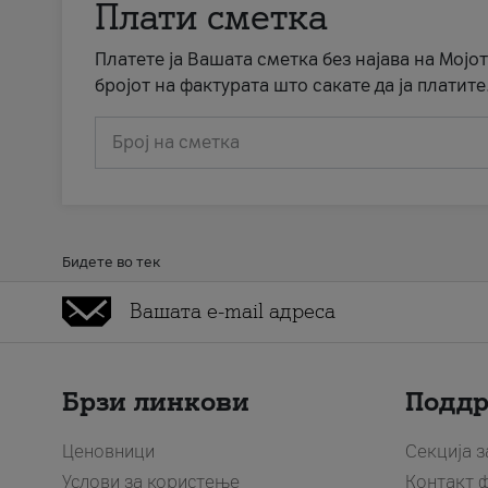
Плати сметка
Платете ја Вашата сметка без најава на Мојот
бројот на фактурата што сакате да ја платите
Број на сметка
Бидете во тек
Брзи линкови
Подд
Ценовници
Секција 
Услови за користење
Контакт 