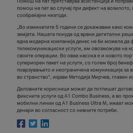
Помош на пат претставува асистенција и поправ
помош на пат во случај при дефект на возилото
сообраќајни незгоди.
„Во изминатите 5 години се докажавме како ком
земјата. Нашата понуда од врвни дигитални решен
една модерна компанија денес не би можела да 
телекомуникациски услуги, им овозможува на к
своите операции. Во оваа насока е и новото по
супериорен пакет на услуги, со голем број бене
поврзувањето и неограничена комуникација за во
во странство“, изјави Методија Мирчев, главен 
Деловните корисници можат да потпишат договор 
фиксните услуги од A1 Combo Business, а во про
мобилни линии од A1 Business Ultra M, имаат мо
денари во согласност со нивните потреби.