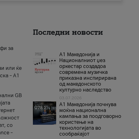
Последни новости
ифи за
А1 Македонија и
Националниот џез
оркестар создадоа
ви или ќе
современа музичка
ска – A1
приказна инспирирана
од македонското
културно наследство
онални GB
03.07.2026
јата
A1 Македонија почнува
тернет
моќна национална
кампања за поодговорно
 можност
користење на
т, со
технологијата во
nce –
сообраќајот