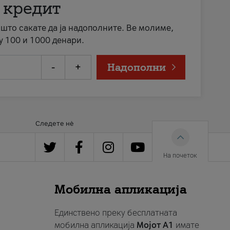
 кредит
а што сакате да ја надополните. Ве молиме,
у 100 и 1000 денари.
-
+
Надополни
Следете нè
На почеток
Мобилна апликација
Единствено преку бесплатната
мобилна апликација
Мојот A1
имате