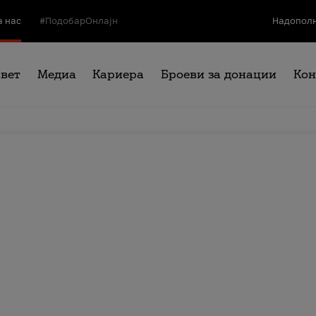
а нас
#ПодобарОнлајн
Надополн
свет
Медиа
Кариера
Броеви за донации
Кон