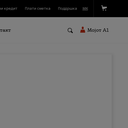
и кредит
Плати сметка
Поддршка
МК
такт
Мојот A1