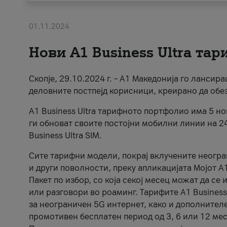
01.11.2024
Нови А1 Business Ultra та
Скопје, 29.10.2024 г. – А1 Македонија го ланси
деловните постпејд корисници, креирано да обе
A1 Business Ultra тарифното портфолио има 5 н
ги обноват своите постојни мобилни линии на 2
Business Ultra SIM.
Сите тарифни модели, покрај вклучените неогр
и други поволности, преку апликацијата Мојот 
Пакет по избор, со која секој месец можат да се
или разговори во роаминг. Тарифите A1 Business U
за неограничен 5G интернет, како и дополнителен
промотивен бесплатен период од 3, 6 или 12 месе