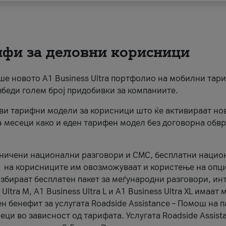
рифи за деловни корисници
раше новото А1 Business Ultra портфолио на мобилни тар
збеди голем број придобивки за компаниите.
ови тарифни модели за корисници што ќе активираат но
4 месеци како и еден тарифен модел без договорна обвр
аничени национални разговори и СМС, бесплатни наци
А1 на корисниците им овозможуваат и користење на опци
 избираат бесплатен пакет за меѓународни разговори, ин
ltra M, A1 Business Ultra L и A1 Business Ultra XL имаат
 бенефит за услугата Roadside Assistance – Помош на па
ци во зависност од тарифата. Услугата Roadside Assista