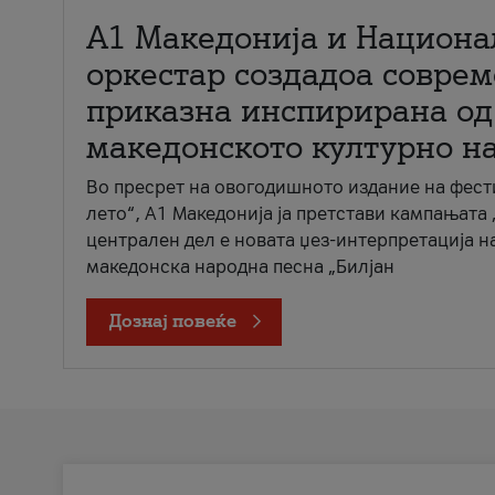
А1 Македонија и Национа
оркестар создадоа совре
приказна инспирирана од
македонското културно н
Во пресрет на овогодишното издание на фест
лето“, А1 Македонија ја претстави кампањата 
централен дел е новата џез-интерпретација н
македонска народна песна „Билјан
Дознај повеќе