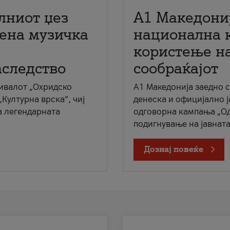
лниот џез
A1 Македони
мена музичка
национална 
користење на
аследство
сообраќајот
ивалот „Охридско
A1 Македонија заедно 
„Културна врска“, чиј
денеска и официјално 
а легендарната
одговорна кампања „Од
подигнување на јавната 
Дознај повеќе