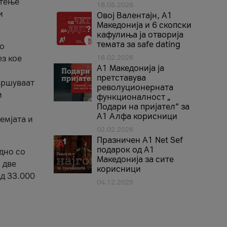
стење
18.05.2026
и
Овој Валентајн, A1
Македонија и 6 скопски
кафулиња ја отворија
темата за safe dating
во
ез кое
16.02.2026
А1 Македонија ја
претставува
вршуваат
револуционерната
и
функционалност „
Подари на пријател“ за
А1 Алфа корисници
емјата и
02.02.2026
Празничен A1 Net Sеf
подарок од А1
дно со
Македонија за сите
 две
корисници
од 33.000
04.12.2025