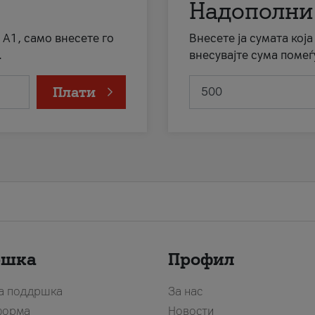
Надополни
 А1, само внесете го
Внесете ја сумата кој
.
внесувајте сума помеѓ
Плати
ршка
Профил
за поддршка
За нас
форма
Новости