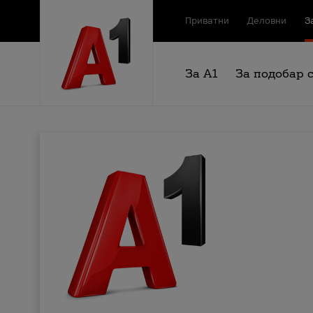
Приватни
Деловни
З
За А1
За подобар 