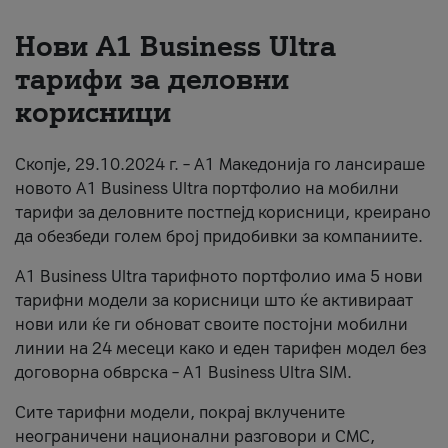
За нас
Нови А1 Business Ultra
тарифи за деловни
#ПодобарОнлајн
корисници
Скопје, 29.10.2024 г. – А1 Македонија го лансираше
новото А1 Business Ultra портфолио на мобилни
тарифи за деловните постпејд корисници, креирано
да обезбеди голем број придобивки за компаниите.
A1 Business Ultra тарифното портфолио има 5 нови
тарифни модели за корисници што ќе активираат
нови или ќе ги обноват своите постојни мобилни
линии на 24 месеци како и еден тарифен модел без
договорна обврска – A1 Business Ultra SIM.
Сите тарифни модели, покрај вклучените
неограничени национални разговори и СМС,