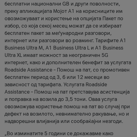
бесплатни национални GB и други поволности,
преку апликацијата Мојот А1 на корисниците им
овозможуваат и користење на опцијата Пакет по
избор, со која секој месец можат да се избираат
бесплатен пакет за меѓународни разговори,
интернет или разговори во роаминг. Тарифите A1
Business Ultra M, A1 Business Ultra L и A1 Business
Ultra XL имаат можност за неограничен 5G
интернет, како и дополнителен бенефит за услугата
Roadside Assistance – Помош на пат, со промотивен
бесплатен период од 3, 6 или 12 месеци во
зависност од тарифата. Услугата Roadside
Assistance – Помош на пат претставува асистенција
и поправка на возила до 3,5 тони. Оваа услуга
овозможува користење помош на пат во случај при
дефект на возилото, невнимателно ракување, но и
надворешни влијанија или сообраќајни незгоди.
„Во изминатите 5 години се докажавме како