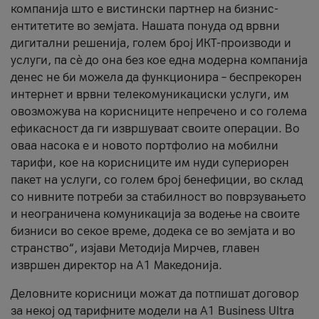
компанија што е вистински партнер на бизнис-
ентитетите во земјата. Нашата понуда од врвни
дигитални решенија, голем број ИКТ-производи и
услуги, па сè до она без кое една модерна компанија
денес не би можела да функционира – беспрекорен
интернет и врвни телекомуникациски услуги, им
овозможува на корисниците непречено и со голема
ефикасност да ги извршуваат своите операции. Во
оваа насока е и новото портфолио на мобилни
тарифи, кое на корисниците им нуди супериорен
пакет на услуги, со голем број бенефиции, во склад
со нивните потреби за стабилност во поврзувањето
и неограничена комуникација за водење на своите
бизниси во секое време, додека се во земјата и во
странство“, изјави Методија Мирчев, главен
извршен директор на А1 Македонија.
Деловните корисници можат да потпишат договор
за некој од тарифните модели на A1 Business Ultra