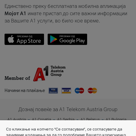
Единствено преку бесплатната мобилна апликација
Мојот A1
имате пристап до сите важни информации
за Вашите A1 услуги, во било кое време.
Member of
Начини на плаќање
Дознај повеќе за A1 Telekom Austria Group
A1 Austria
A1 Croatia
A1 Serbia
A1 Belarus
A1 Bulgaria
A1 Slovenia
A1 Digital
Со кликање на копчето "Се согласувам", се согласувате да
зачуваме колачиња за да го подобриме Вашето корисничко