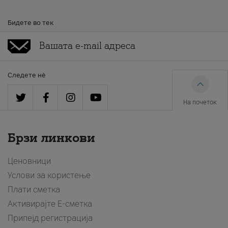
Бидете во тек
Следете нè
На почеток
Брзи линкови
Ценовници
Услови за користење
Плати сметка
Активирајте Е-сметка
Припејд регистрација