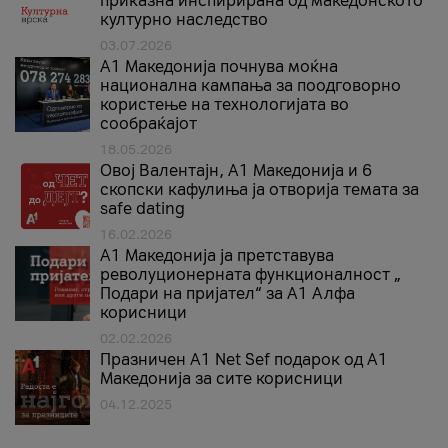
приказна инспирирана од македонското
културно наследство
03.07.2026
A1 Македонија почнува моќна
национална кампања за поодговорно
користење на технологијата во
сообраќајот
18.05.2026
Овој Валентајн, A1 Македонија и 6
скопски кафулиња ја отворија темата за
safe dating
16.02.2026
А1 Македонија ја претставува
револуционерната функционалност „
Подари на пријател“ за А1 Алфа
корисници
02.02.2026
Празничен A1 Net Sеf подарок од А1
Македонија за сите корисници
04.12.2025