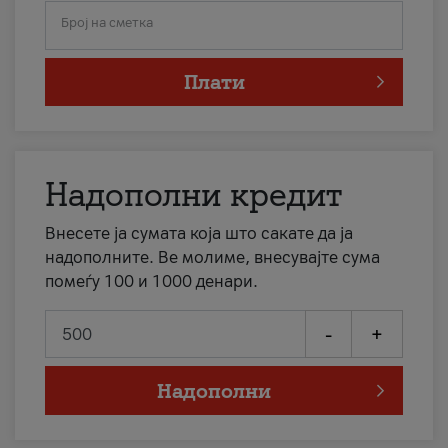
Број на сметка
Плати
Надополни кредит
Внесете ја сумата која што сакате да ја
надополните. Ве молиме, внесувајте сума
помеѓу 100 и 1000 денари.
-
+
Надополни